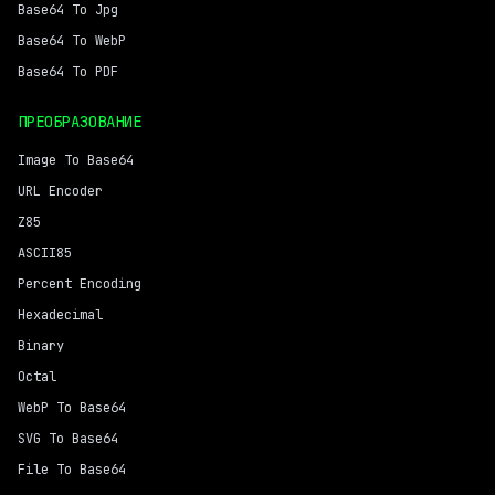
Base64 To Jpg
Base64 To WebP
Base64 To PDF
ПРЕОБРАЗОВАНИЕ
Image To Base64
URL Encoder
Z85
ASCII85
Percent Encoding
Hexadecimal
Binary
Octal
WebP To Base64
SVG To Base64
File To Base64