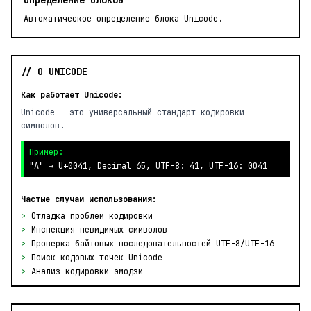
Определение блоков
Автоматическое определение блока Unicode.
// О UNICODE
Как работает Unicode:
Unicode — это универсальный стандарт кодировки
символов.
Пример:
"A" → U+0041, Decimal 65, UTF-8: 41, UTF-16: 0041
Частые случаи использования:
>
Отладка проблем кодировки
>
Инспекция невидимых символов
>
Проверка байтовых последовательностей UTF-8/UTF-16
>
Поиск кодовых точек Unicode
>
Анализ кодировки эмодзи