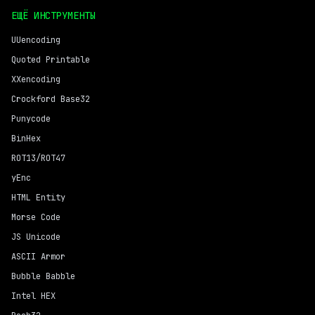
ЕЩЁ ИНСТРУМЕНТЫ
UUencoding
Quoted Printable
XXencoding
Crockford Base32
Punycode
BinHex
ROT13/ROT47
yEnc
HTML Entity
Morse Code
JS Unicode
ASCII Armor
Bubble Babble
Intel HEX