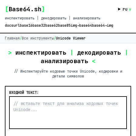
[
Base64.sh
]
ru
v
инспектировать | декодировать | анализировать
docs
url
base16
base32
base62
base85
img→base64
base64→img
Главная
/
Все инструменты
/
Unicode Viewer
>
инспектировать
|
декодировать
|
анализировать
<
// Инспектируйте кодовые точки Unicode, кодировки и
детали символов
ВХОДНОЙ ТЕКСТ: