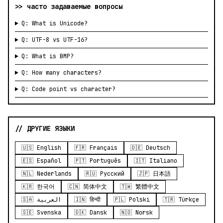
>> часто задаваемые вопросы
Q: What is Unicode?
Q: UTF-8 vs UTF-16?
Q: What is BMP?
Q: How many characters?
Q: Code point vs character?
// ДРУГИЕ ЯЗЫКИ
🇺🇸 English
🇫🇷 Français
🇩🇪 Deutsch
🇪🇸 Español
🇵🇹 Português
🇮🇹 Italiano
🇳🇱 Nederlands
🇷🇺 Русский
🇯🇵 日本語
🇰🇷 한국어
🇨🇳 简体中文
🇹🇼 繁體中文
🇸🇦 العربية
🇮🇳 हिन्दी
🇵🇱 Polski
🇹🇷 Türkçe
🇸🇪 Svenska
🇩🇰 Dansk
🇳🇴 Norsk