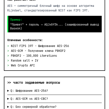
AES — симметричный блочный шифр на основе алгоритма
Rijndael, стандартизированный NIST как FIPS 197.
Пример:
"Привет" + пароль → AQJx8f3k... (зашифрованный вывод
Base64)
Ключевые особенности:
>
NIST FIPS 197 - Шифрование AES-256
>
AES-GCM - Получение ключа PBKDF2
>
PBKDF2 - 100,000 iterations
>
Random salt + IV
>
Web Crypto API
>> часто задаваемые вопросы
Q: Шифрование AES-256?
Q: AES-GCM vs AES-CBC?
Q: Без серверной обработки?