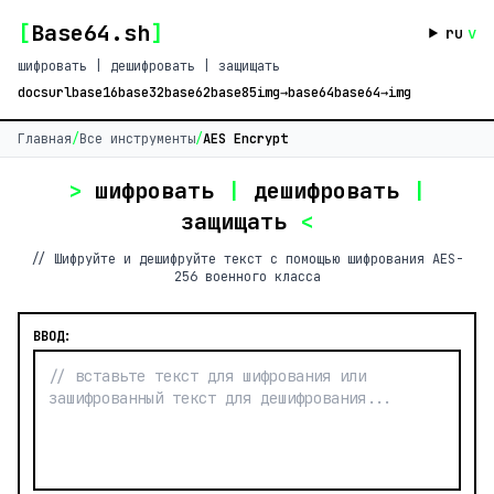
[
Base64.sh
]
ru
v
шифровать | дешифровать | защищать
docs
url
base16
base32
base62
base85
img→base64
base64→img
Главная
/
Все инструменты
/
AES Encrypt
>
шифровать
|
дешифровать
|
защищать
<
// Шифруйте и дешифруйте текст с помощью шифрования AES-
256 военного класса
ВВОД: