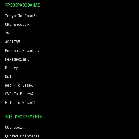
ПРЕОБРАЗОВАНИЕ
Image To Base64
URL Encoder
Z85
ASCII85
Percent Encoding
Hexadecimal
Binary
Octal
WebP To Base64
SVG To Base64
File To Base64
ЕЩЁ ИНСТРУМЕНТЫ
UUencoding
Quoted Printable