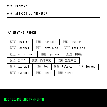
Q: PBKDF2?
Q: AES-128 vs AES-256?
// ДРУГИЕ ЯЗЫКИ
🇺🇸 English
🇫🇷 Français
🇩🇪 Deutsch
🇪🇸 Español
🇵🇹 Português
🇮🇹 Italiano
🇳🇱 Nederlands
🇷🇺 Русский
🇯🇵 日本語
🇰🇷 한국어
🇨🇳 简体中文
🇹🇼 繁體中文
🇸🇦 العربية
🇮🇳 हिन्दी
🇵🇱 Polski
🇹🇷 Türkçe
🇸🇪 Svenska
🇩🇰 Dansk
🇳🇴 Norsk
ПОСЛЕДНИЕ ИНСТРУМЕНТЫ