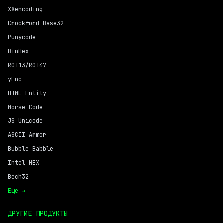
XXencoding
Crockford Base32
Punycode
BinHex
ROT13/ROT47
yEnc
HTML Entity
Morse Code
JS Unicode
ASCII Armor
Bubble Babble
Intel HEX
Bech32
Ещё →
ДРУГИЕ ПРОДУКТЫ