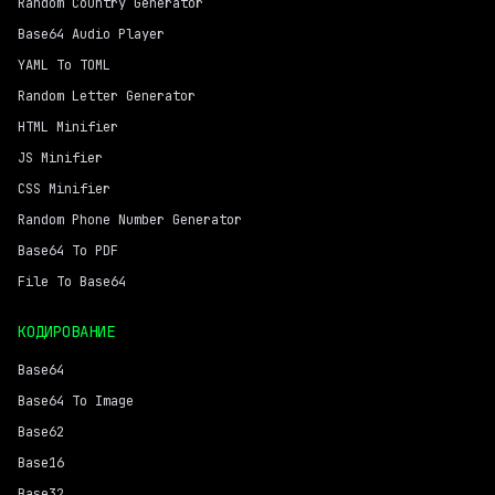
Random Country Generator
Base64 Audio Player
YAML To TOML
Random Letter Generator
HTML Minifier
JS Minifier
CSS Minifier
Random Phone Number Generator
Base64 To PDF
File To Base64
КОДИРОВАНИЕ
Base64
Base64 To Image
Base62
Base16
Base32