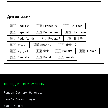
Другие языки
🇺🇸 English
🇫🇷 Français
🇩🇪 Deutsch
🇪🇸 Español
🇵🇹 Português
🇮🇹 Italiano
🇳🇱 Nederlands
🇷🇺 Русский
🇯🇵 日本語
🇰🇷 한국어
🇨🇳 简体中文
🇹🇼 繁體中文
🇸🇦 العربية
🇮🇳 हिन्दी
🇵🇱 Polski
🇹🇷 Türkçe
🇸🇪 Svenska
🇩🇰 Dansk
🇳🇴 Norsk
ПОСЛЕДНИЕ ИНСТРУМЕНТЫ
Random Country Generator
Base64 Audio Player
YAML To TOML