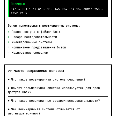
Примеры:
'A' → 101 "Hello" → 110 145 154 154 157 chmod 755 →
rwxr-xr-x
Зачем использовать восьмеричную систему:
>
Права доступа к файлам Unix
>
Escape-последовательности
>
Унаследованные системы
>
Компактное представление битов
>
Кодирование символов
>> часто задаваемые вопросы
Что такое восьмеричная система счисления?
Почему восьмеричная система используется для прав
доступа Unix?
Что такое восьмеричные escape-последовательности?
Чем восьмеричная система отличается от
шестнадцатеричной?