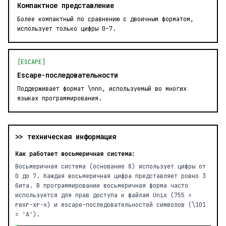
Компактное представление
Более компактный по сравнению с двоичным форматом,
использует только цифры 0–7.
[ESCAPE]
Escape-последовательности
Поддерживает формат \nnn, используемый во многих
языках программирования.
>> техническая информация
Как работает восьмеричная система:
Восьмеричная система (основание 8) использует цифры от
0 до 7. Каждая восьмеричная цифра представляет ровно 3
бита. В программировании восьмеричная форма часто
используется для прав доступа к файлам Unix (755 =
rwxr-xr-x) и escape-последовательностей символов (\101
= 'A').