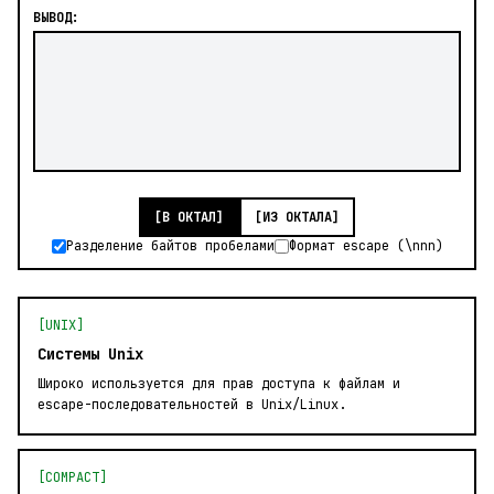
ВЫВОД:
[В ОКТАЛ]
[ИЗ ОКТАЛА]
Разделение байтов пробелами
Формат escape (\nnn)
[UNIX]
Системы Unix
Широко используется для прав доступа к файлам и
escape-последовательностей в Unix/Linux.
[COMPACT]