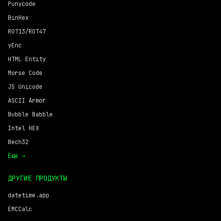
Punycode
BinHex
ROT13/ROT47
yEnc
HTML Entity
Morse Code
JS Unicode
ASCII Armor
Bubble Babble
Intel HEX
Bech32
Ещё →
ДРУГИЕ ПРОДУКТЫ
datetime.app
EMCCalc