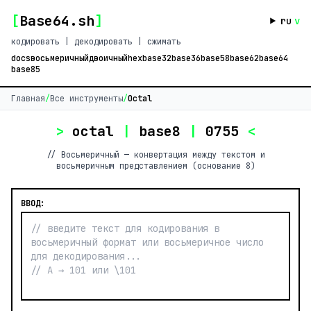
[
Base64.sh
]
ru
v
кодировать | декодировать | сжимать
docs
восьмеричный
двоичный
hex
base32
base36
base58
base62
base64
base85
Главная
/
Все инструменты
/
Octal
>
octal
|
base8
|
0755
<
// Восьмеричный — конвертация между текстом и
восьмеричным представлением (основание 8)
ВВОД: