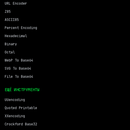
URL Encoder
Z85
ASCII85
Percent Encoding
Hexadecimal
Binary
Octal
WebP To Base64
SVG To Base64
File To Base64
ЕЩЁ ИНСТРУМЕНТЫ
UUencoding
Quoted Printable
XXencoding
Crockford Base32