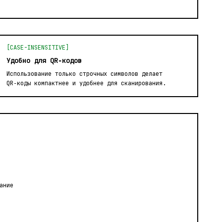
[CASE-INSENSITIVE]
Удобно для QR‑кодов
Использование только строчных символов делает
QR‑коды компактнее и удобнее для сканирования.
ание