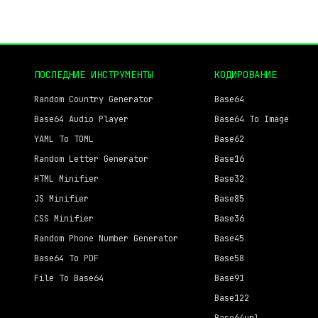
ПОСЛЕДНИЕ ИНСТРУМЕНТЫ
КОДИРОВАНИЕ
Random Country Generator
Base64
Base64 Audio Player
Base64 To Image
YAML To TOML
Base62
Random Letter Generator
Base16
HTML Minifier
Base32
JS Minifier
Base85
CSS Minifier
Base36
Random Phone Number Generator
Base45
Base64 To PDF
Base58
File To Base64
Base91
Base122