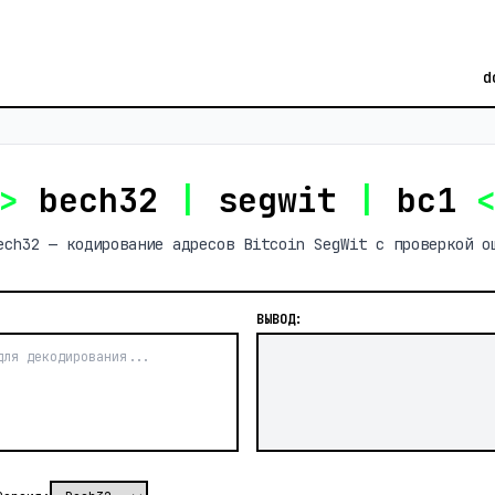
d
>
bech32
|
segwit
|
bc1
ech32 — кодирование адресов Bitcoin SegWit с проверкой о
ВЫВОД: