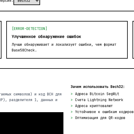
Версия:
[ERROR-DETECTION]
Улучшенное обнаружение ошибок
Лучше обнаруживает и локализует ошибки, чем формат
Base58Check.
Зачем использовать Bech32:
>
Адреса Bitcoin SegWit
таемых символов) и код BCH для
RP), разделителя 1, данных и
>
Счета Lightning Network
>
Адреса криптовалют
>
Устойчивое к ошибкам кодиров
>
Оптимизация для QR‑кодов