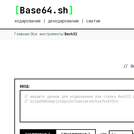
[
Base64.sh
]
кодирование | декодирование | сжатие
Главная
/
Все инструменты
/
Bech32
// B
ВВОД: