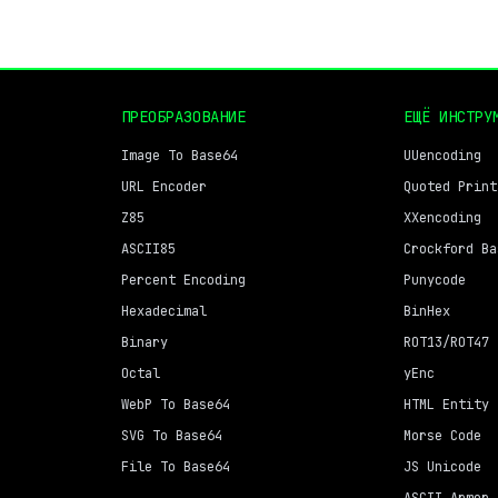
ПРЕОБРАЗОВАНИЕ
ЕЩЁ ИНСТРУ
Image To Base64
UUencoding
URL Encoder
Quoted Print
Z85
XXencoding
ASCII85
Crockford Ba
Percent Encoding
Punycode
Hexadecimal
BinHex
Binary
ROT13/ROT47
Octal
yEnc
WebP To Base64
HTML Entity
SVG To Base64
Morse Code
File To Base64
JS Unicode