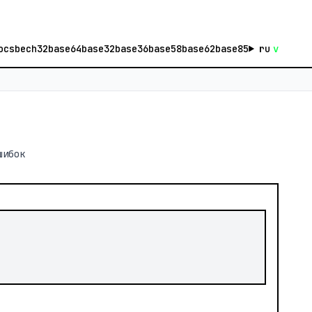
ocs
bech32
base64
base32
base36
base58
base62
base85
ru
v
<
шибок