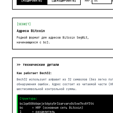
[КОДИРОВАТЬ]
[ДЕКОДИРОВАТЬ]
HRP:
[SEGWIT]
Адреса Bitcoin
Родной формат для адресов Bitcoin SegWit,
начинающихся с bc1.
>> технические детали
Как работает Bech32:
Bech32 использует алфавит из 32 символов (без легко пу
обнаружения ошибок. Адрес состоит из читаемой части (H
шестисимвольной контрольной суммы.
Структура:
bc1qw508d6qejxtdg4y5r3zarvary0c5xw7kv8f3t4

bc     = HRP (основная сеть Bitcoin)

1      = разделитель
