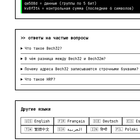
qw508d = данные (группы по 5 бит)

kv8f3t4 = контрольная сумма (последние 6 символов)
>> ответы на частые вопросы
Что такое Bech32?
В чём разница между Bech32 и Bech32m?
Почему адреса Bech32 записываются строчными буквами?
Что такое HRP?
Другие языки
🇺🇸 English
🇫🇷 Français
🇩🇪 Deutsch
🇪🇸 E
🇹🇼 繁體中文
🇸🇦 العربية
🇮🇳 हिन्दी
🇵🇱 Polski