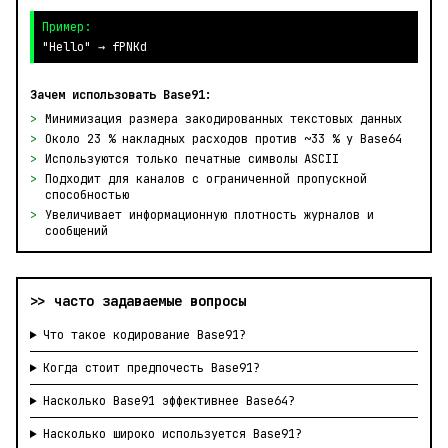
Пример:
"Hello" → fPNKd
Зачем использовать Base91:
>
Минимизация размера закодированных текстовых данных
>
Около 23 % накладных расходов против ~33 % у Base64
>
Используются только печатные символы ASCII
>
Подходит для каналов с ограниченной пропускной
способностью
>
Увеличивает информационную плотность журналов и
сообщений
>> часто задаваемые вопросы
Что такое кодирование Base91?
Когда стоит предпочесть Base91?
Насколько Base91 эффективнее Base64?
Насколько широко используется Base91?