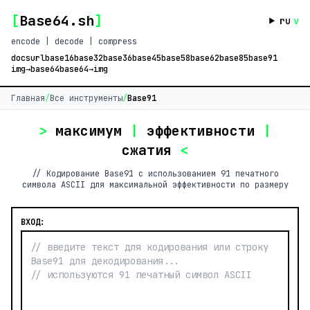
[
Base64.sh
]
ru
v
encode | decode | compress
docs
url
base16
base32
base36
base45
base58
base62
base85
base91
img→base64
base64→img
Главная
/
Все инструменты
/
Base91
>
максимум
|
эффективности
|
сжатия
<
// Кодирование Base91 с использованием 91 печатного
символа ASCII для максимальной эффективности по размеру
ВХОД: