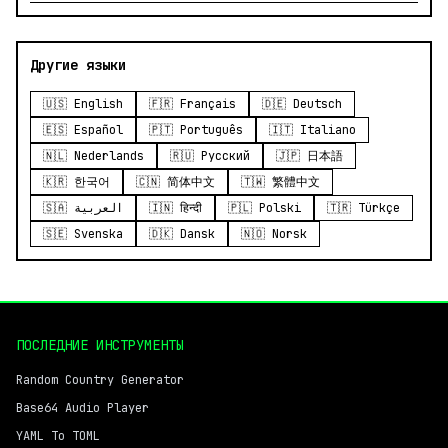
Другие языки
🇺🇸 English
🇫🇷 Français
🇩🇪 Deutsch
🇪🇸 Español
🇵🇹 Português
🇮🇹 Italiano
🇳🇱 Nederlands
🇷🇺 Русский
🇯🇵 日本語
🇰🇷 한국어
🇨🇳 简体中文
🇹🇼 繁體中文
🇸🇦 العربية
🇮🇳 हिन्दी
🇵🇱 Polski
🇹🇷 Türkçe
🇸🇪 Svenska
🇩🇰 Dansk
🇳🇴 Norsk
ПОСЛЕДНИЕ ИНСТРУМЕНТЫ
Random Country Generator
Base64 Audio Player
YAML To TOML