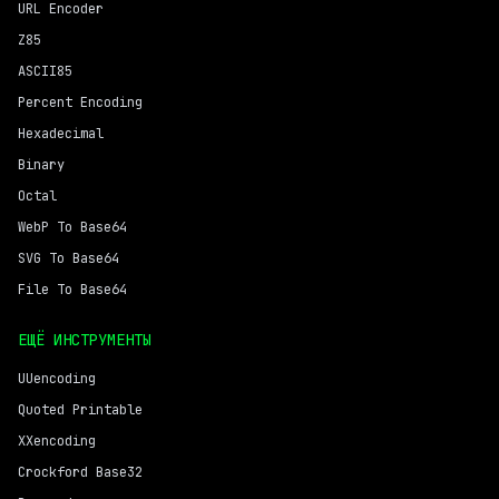
URL Encoder
Z85
ASCII85
Percent Encoding
Hexadecimal
Binary
Octal
WebP To Base64
SVG To Base64
File To Base64
ЕЩЁ ИНСТРУМЕНТЫ
UUencoding
Quoted Printable
XXencoding
Crockford Base32