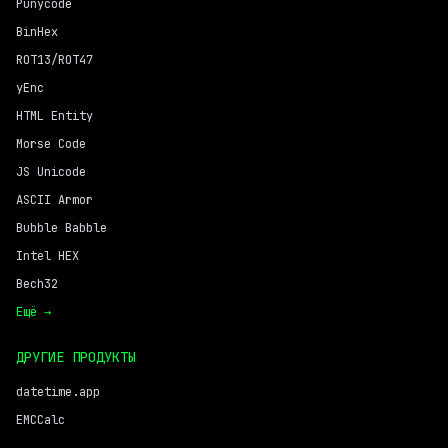
Punycode
BinHex
ROT13/ROT47
yEnc
HTML Entity
Morse Code
JS Unicode
ASCII Armor
Bubble Babble
Intel HEX
Bech32
Ещё →
ДРУГИЕ ПРОДУКТЫ
datetime.app
EMCCalc