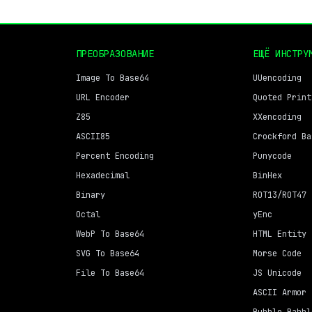
ПРЕОБРАЗОВАНИЕ
ЕЩЁ ИНСТРУ
Image To Base64
UUencoding
URL Encoder
Quoted Print
Z85
XXencoding
ASCII85
Crockford Ba
Percent Encoding
Punycode
Hexadecimal
BinHex
Binary
ROT13/ROT47
Octal
yEnc
WebP To Base64
HTML Entity
SVG To Base64
Morse Code
File To Base64
JS Unicode
ASCII Armor