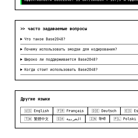
>> часто задаваемые вопросы
Что такое Base2048?
Почему использовать эмодзи для кодирования?
Широко ли поддерживается Base2048?
Когда стоит использовать Base2048?
Другие языки
🇺🇸 English
🇫🇷 Français
🇩🇪 Deutsch
🇪🇸 E
🇹🇼 繁體中文
🇸🇦 العربية
🇮🇳 हिन्दी
🇵🇱 Polski