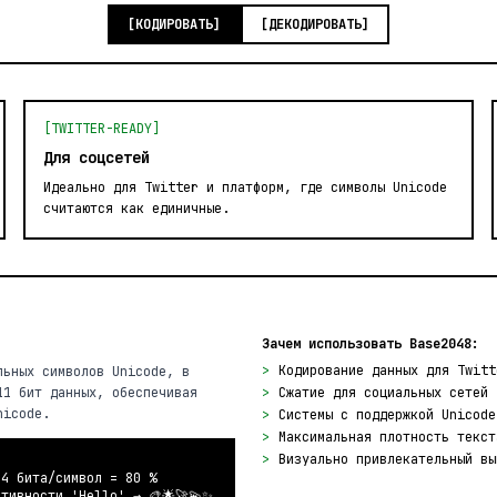
[КОДИРОВАТЬ]
[ДЕКОДИРОВАТЬ]
[TWITTER-READY]
Для соцсетей
Идеально для Twitter и платформ, где символы Unicode
считаются как единичные.
Зачем использовать Base2048:
>
Кодирование данных для Twitt
льных символов Unicode, в
11 бит данных, обеспечивая
>
Сжатие для социальных сетей
nicode.
>
Системы с поддержкой Unicode
>
Максимальная плотность текст
>
Визуально привлекательный вы
,4 бита/символ = 80 %
тивности 'Hello' → 🎨🌟🚀💫✨