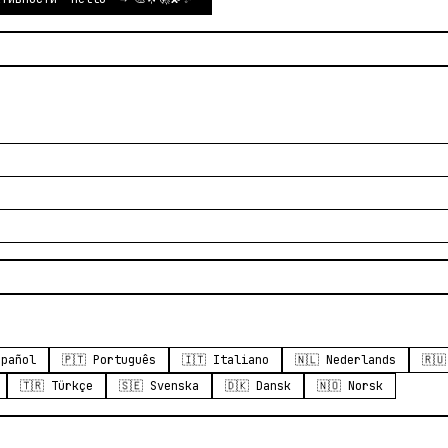
spañol
🇵🇹 Português
🇮🇹 Italiano
🇳🇱 Nederlands
🇷
🇹🇷 Türkçe
🇸🇪 Svenska
🇩🇰 Dansk
🇳🇴 Norsk