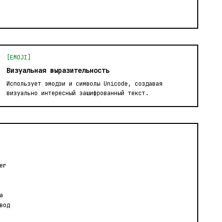
[EMOJI]
Визуальная выразительность
Использует эмодзи и символы Unicode, создавая
визуально интересный зашифрованный текст.
er
а
вод