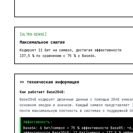
[ULTRA-DENSE]
Максимальное сжатие
Кодирует 11 бит на символ, достигая эффективности
137,5 % по сравнению с 75 % у Base64.
>> техническая информация
Как работает Base2048:
Base2048 кодирует двоичные данные с помощью 2048 уника
основном эмодзи и значков. Каждый символ представляет 
почти максимальную плотность в системах с поддержкой U
Эффективность:
Base64: 6 бит/символ = 75 % эффективности Base85: ~6
эффективности Base2048: 11 бит/символ = 137,5 % эффек