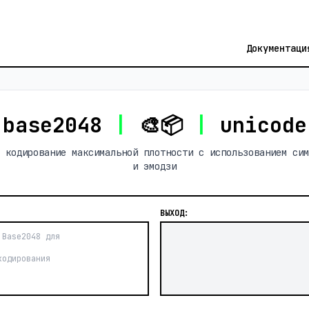
Документаци
base2048
|
🎨📦
|
unicod
 кодирование максимальной плотности с использованием сим
и эмодзи
ВЫХОД: