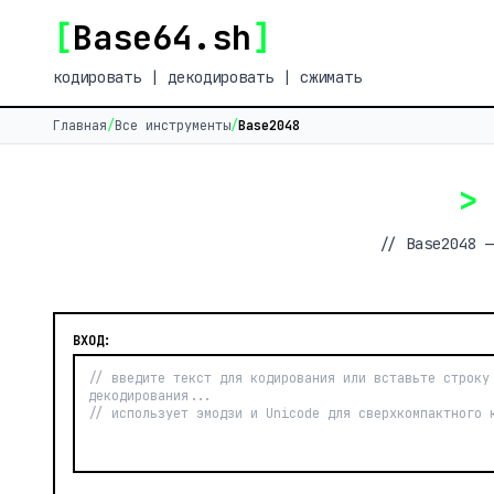
[
Base64.sh
]
кодировать | декодировать | сжимать
Главная
/
Все инструменты
/
Base2048
>
// Base2048 —
ВХОД: