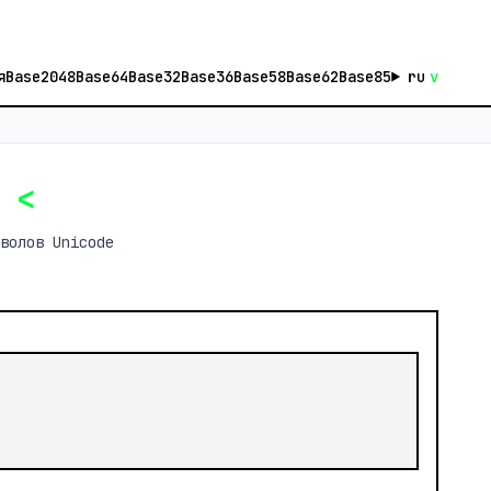
я
Base2048
Base64
Base32
Base36
Base58
Base62
Base85
ru
v
e
<
волов Unicode