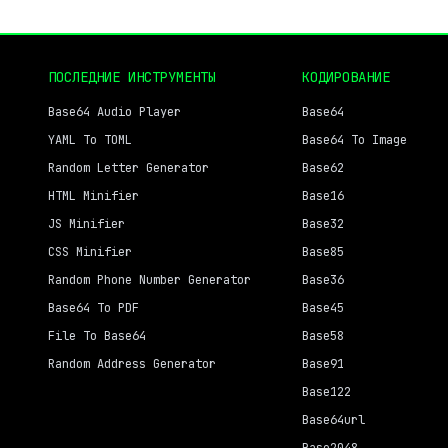
ПОСЛЕДНИЕ ИНСТРУМЕНТЫ
КОДИРОВАНИЕ
Base64 Audio Player
Base64
YAML To TOML
Base64 To Image
Random Letter Generator
Base62
HTML Minifier
Base16
JS Minifier
Base32
CSS Minifier
Base85
Random Phone Number Generator
Base36
Base64 To PDF
Base45
File To Base64
Base58
Random Address Generator
Base91
Base122
Base64url