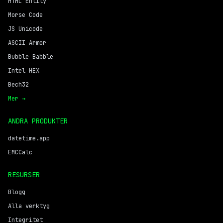
HTML Entity
Morse Code
JS Unicode
ASCII Armor
Bubble Babble
Intel HEX
Bech32
Mer →
ANDRA PRODUKTER
datetime.app
EMCCalc
RESURSER
Blogg
Alla verktyg
Integritet