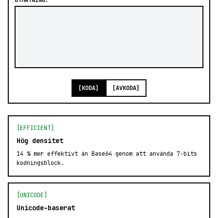
UTMATNING:
[KODA]
[AVKODA]
[EFFICIENT]
Hög densitet
14 % mer effektivt än Base64 genom att använda 7‑bits
kodningsblock.
[UNICODE]
Unicode‑baserat