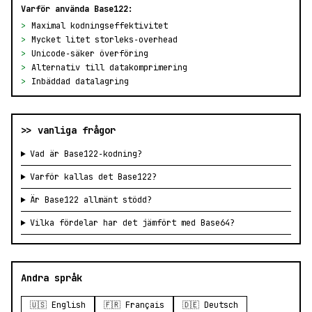
Varför använda Base122:
>
Maximal kodningseffektivitet
>
Mycket litet storleks‑overhead
>
Unicode‑säker överföring
>
Alternativ till datakomprimering
>
Inbäddad datalagring
>> vanliga frågor
Vad är Base122‑kodning?
Varför kallas det Base122?
Är Base122 allmänt stödd?
Vilka fördelar har det jämfört med Base64?
Andra språk
🇺🇸 English
🇫🇷 Français
🇩🇪 Deutsch