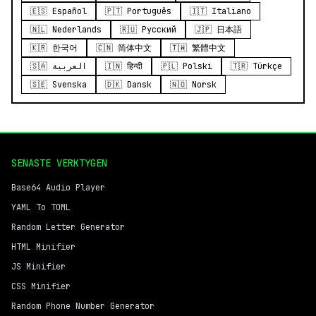
🇪🇸 Español
🇵🇹 Português
🇮🇹 Italiano
🇳🇱 Nederlands
🇷🇺 Русский
🇯🇵 日本語
🇰🇷 한국어
🇨🇳 简体中文
🇹🇼 繁體中文
🇸🇦 العربية
🇮🇳 हिन्दी
🇵🇱 Polski
🇹🇷 Türkçe
🇸🇪 Svenska
🇩🇰 Dansk
🇳🇴 Norsk
SENASTE VERKTYGEN
Base64 Audio Player
YAML To TOML
Random Letter Generator
HTML Minifier
JS Minifier
CSS Minifier
Random Phone Number Generator