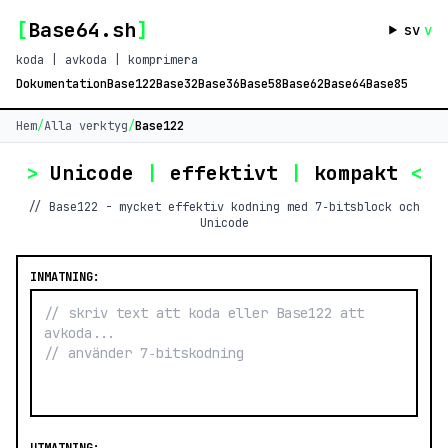
[
Base64.sh
]
sv
v
koda | avkoda | komprimera
Dokumentation
Base122
Base32
Base36
Base58
Base62
Base64
Base85
Hem
/
Alla verktyg
/
Base122
>
Unicode
|
effektivt
|
kompakt
<
// Base122 - mycket effektiv kodning med 7‑bitsblock och
Unicode
INMATNING: