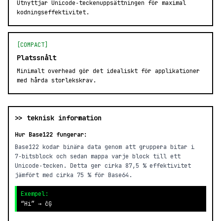
Utnyttjar Unicode‑teckenuppsättningen för maximal
kodningseffektivitet.
[COMPACT]
Platssnålt
Minimalt overhead gör det idealiskt för applikationer
med hårda storlekskrav.
>> teknisk information
Hur Base122 fungerar:
Base122 kodar binära data genom att gruppera bitar i
7‑bitsblock och sedan mappa varje block till ett
Unicode‑tecken. Detta ger cirka 87,5 % effektivitet
jämfört med cirka 75 % för Base64.
Exempel:
“Hi” → ĉĢ