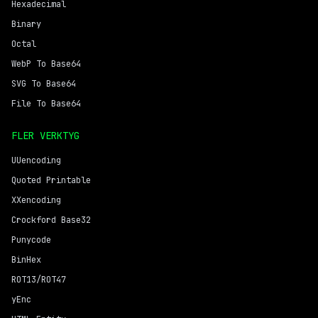
Hexadecimal
Binary
Octal
WebP To Base64
SVG To Base64
File To Base64
FLER VERKTYG
UUencoding
Quoted Printable
XXencoding
Crockford Base32
Punycode
BinHex
ROT13/ROT47
yEnc