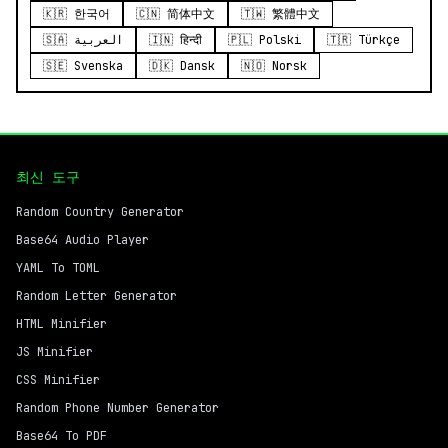
🇰🇷 한국어
🇨🇳 简体中文
🇹🇼 繁體中文
🇸🇦 العربية
🇮🇳 हिन्दी
🇵🇱 Polski
🇹🇷 Türkçe
🇸🇪 Svenska
🇩🇰 Dansk
🇳🇴 Norsk
최신 도구
Random Country Generator
Base64 Audio Player
YAML To TOML
Random Letter Generator
HTML Minifier
JS Minifier
CSS Minifier
Random Phone Number Generator
Base64 To PDF