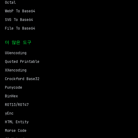
Octal
WebP To Base64
SVG To Base64
File To Base64
더 많은 도구
UUencoding
Quoted Printable
XXencoding
Crockford Base32
Punycode
BinHex
ROT13/ROT47
yEnc
HTML Entity
Morse Code