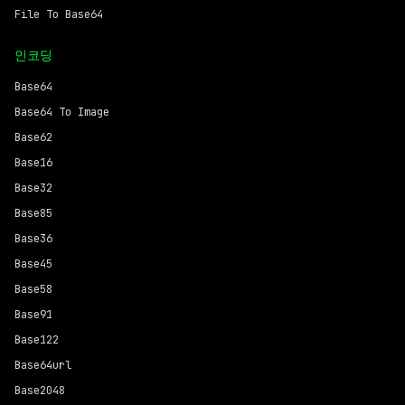
File To Base64
인코딩
Base64
Base64 To Image
Base62
Base16
Base32
Base85
Base36
Base45
Base58
Base91
Base122
Base64url
Base2048