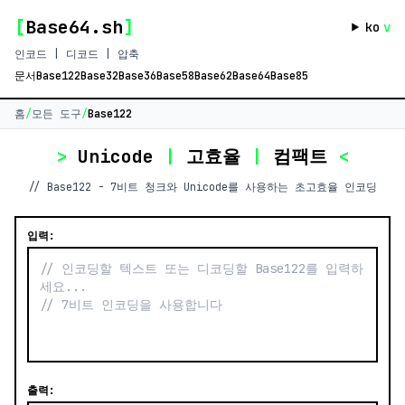
[
Base64.sh
]
ko
v
인코드 | 디코드 | 압축
문서
Base122
Base32
Base36
Base58
Base62
Base64
Base85
홈
/
모든 도구
/
Base122
>
Unicode
|
고효율
|
컴팩트
<
// Base122 - 7비트 청크와 Unicode를 사용하는 초고효율 인코딩
입력:
출력: