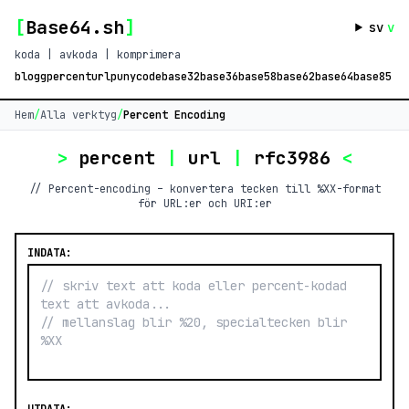
[
Base64.sh
]
sv
v
koda | avkoda | komprimera
blogg
percent
url
punycode
base32
base36
base58
base62
base64
base85
Hem
/
Alla verktyg
/
Percent Encoding
>
percent
|
url
|
rfc3986
<
// Percent-encoding – konvertera tecken till %XX-format
för URL:er och URI:er
INDATA: