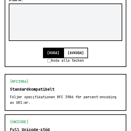
UTDATA:
[KODA]
[AVKODA]
Koda alla tecken
[RFC3986]
Standardkompatibelt
Följer specifikationen RFC 3986 för percent-encoding
av URI:er.
[UNICODE]
Full Unicode-stöd