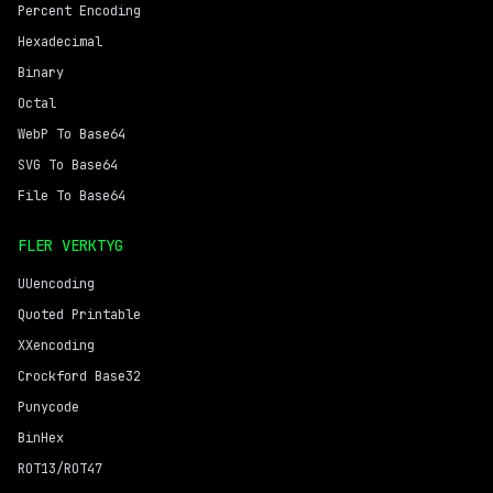
Percent Encoding
Hexadecimal
Binary
Octal
WebP To Base64
SVG To Base64
File To Base64
FLER VERKTYG
UUencoding
Quoted Printable
XXencoding
Crockford Base32
Punycode
BinHex
ROT13/ROT47