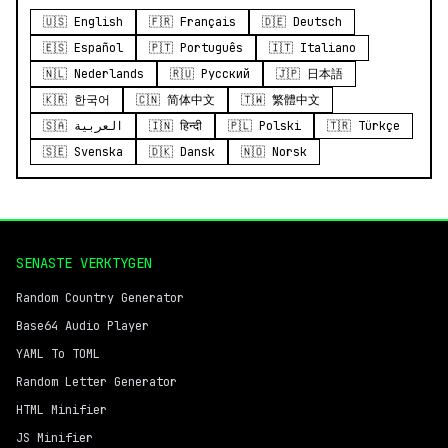
🇺🇸 English
🇫🇷 Français
🇩🇪 Deutsch
🇪🇸 Español
🇵🇹 Português
🇮🇹 Italiano
🇳🇱 Nederlands
🇷🇺 Русский
🇯🇵 日本語
🇰🇷 한국어
🇨🇳 简体中文
🇹🇼 繁體中文
🇸🇦 العربية
🇮🇳 हिन्दी
🇵🇱 Polski
🇹🇷 Türkçe
🇸🇪 Svenska
🇩🇰 Dansk
🇳🇴 Norsk
SENASTE VERKTYGEN
Random Country Generator
Base64 Audio Player
YAML To TOML
Random Letter Generator
HTML Minifier
JS Minifier