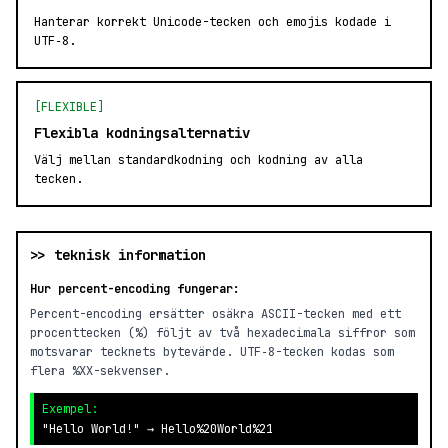
Hanterar korrekt Unicode-tecken och emojis kodade i
UTF‑8.
[FLEXIBLE]
Flexibla kodningsalternativ
Välj mellan standardkodning och kodning av alla
tecken.
>> teknisk information
Hur percent-encoding fungerar:
Percent-encoding ersätter osäkra ASCII-tecken med ett
procenttecken (%) följt av två hexadecimala siffror som
motsvarar tecknets bytevärde. UTF‑8-tecken kodas som
flera ‎%XX‎-sekvenser.
Exempel:
"Hello World!" → Hello%20World%21