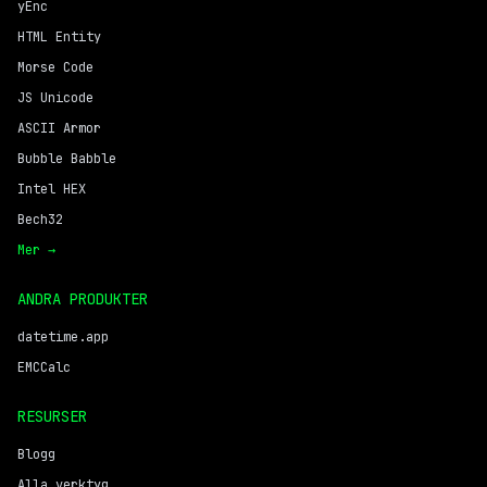
yEnc
HTML Entity
Morse Code
JS Unicode
ASCII Armor
Bubble Babble
Intel HEX
Bech32
Mer →
ANDRA PRODUKTER
datetime.app
EMCCalc
RESURSER
Blogg
Alla verktyg