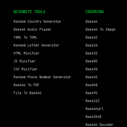
NIEUWSTE TOOLS
CODERING
Random Country Generator
Base64
Base64 Audio Player
Base64 To Image
YAML To TOML
Base62
Random Letter Generator
Base16
HTML Minifier
Base32
JS Minifier
Base85
CSS Minifier
Base36
Random Phone Number Generator
Base45
Base64 To PDF
Base58
File To Base64
Base91
Base122
Base64url
Base2048
Base64 Decoder