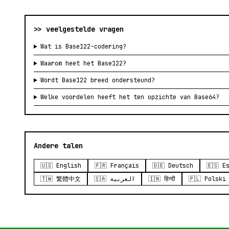
>> veelgestelde vragen
Wat is Base122-codering?
Waarom heet het Base122?
Wordt Base122 breed ondersteund?
Welke voordelen heeft het ten opzichte van Base64?
Andere talen
🇺🇸 English
🇫🇷 Français
🇩🇪 Deutsch
🇪🇸 E
🇹🇼 繁體中文
🇸🇦 العربية
🇮🇳 हिन्दी
🇵🇱 Polski