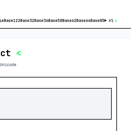
ie
Base122
Base32
Base36
Base58
Base62
Base64
Base85
nl
v
act
<
Unicode