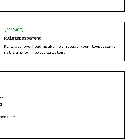
[COMPACT]
Ruimtebesparend
Minimale overhead maakt het ideaal voor toepassingen
met strikte groottelimieten.
ie
d
pressie