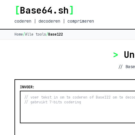
[
Base64.sh
]
coderen | decoderen | comprimeren
Home
/
Alle tools
/
Base122
>
Un
// Base
INVOER: