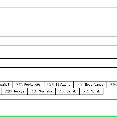
spañol
🇵🇹 Português
🇮🇹 Italiano
🇳🇱 Nederlands
🇷
🇹🇷 Türkçe
🇸🇪 Svenska
🇩🇰 Dansk
🇳🇴 Norsk