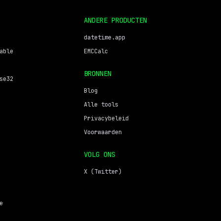
ANDERE PRODUCTEN
datetime.app
able
EMCCalc
BRONNEN
se32
Blog
Alle tools
Privacybeleid
Voorwaarden
VOLG ONS
X (Twitter)
e