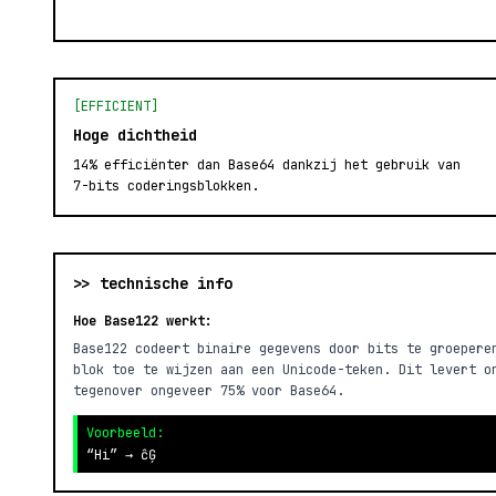
[EFFICIENT]
Hoge dichtheid
14% efficiënter dan Base64 dankzij het gebruik van
7-bits coderingsblokken.
>> technische info
Hoe Base122 werkt:
Base122 codeert binaire gegevens door bits te groepere
blok toe te wijzen aan een Unicode-teken. Dit levert o
tegenover ongeveer 75% voor Base64.
Voorbeeld:
“Hi” → ĉĢ