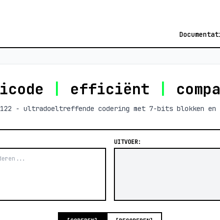
Documentat
icode
|
efficiënt
|
comp
122 - ultradoeltreffende codering met 7-bits blokken en 
UITVOER: