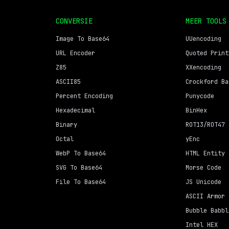
CONVERSIE
MEER TOOLS
Image To Base64
UUencoding
URL Encoder
Quoted Print
Z85
XXencoding
ASCII85
Crockford Ba
Percent Encoding
Punycode
Hexadecimal
BinHex
Binary
ROT13/ROT47
Octal
yEnc
WebP To Base64
HTML Entity
SVG To Base64
Morse Code
File To Base64
JS Unicode
ASCII Armor
Bubble Babbl
Intel HEX