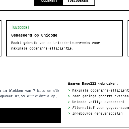
[CODEREN]
[DECODEREN]
[UNICODE]
Gebaseerd op Unicode
Maakt gebruik van de Unicode-tekenreeks voor
maximale coderings-efficiëntie.
Waarom Base122 gebruiken:
>
Maximale coderings-efficiënt
n in blokken van 7 bits en elk
ngeveer 87,5% efficiëntie op,
>
Zeer geringe grootte-overhea
>
Unicode-veilige overdracht
>
Alternatief voor gegevenscom
>
Ingebouwde gegevensopslag