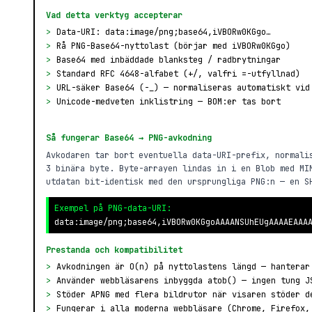
Vad detta verktyg accepterar
>
Data-URI: data:image/png;base64,iVBORw0KGgo…
>
Rå PNG-Base64-nyttolast (börjar med iVBORw0KGgo)
>
Base64 med inbäddade blanksteg / radbrytningar
>
Standard RFC 4648-alfabet (+/, valfri =-utfyllnad)
>
URL-säker Base64 (-_) — normaliseras automatiskt vid
>
Unicode-medveten inklistring — BOM:er tas bort
Så fungerar Base64 → PNG-avkodning
Avkodaren tar bort eventuella data-URI-prefix, normali
3 binära byte. Byte-arrayen lindas in i en Blob med MI
utdatan bit-identisk med den ursprungliga PNG:n — en S
Exempel på PNG-data-URI:
data:image/png;base64,iVBORw0KGgoAAAANSUhEUgAAAAEAAA
Prestanda och kompatibilitet
>
Avkodningen är O(n) på nyttolastens längd — hanterar
>
Använder webbläsarens inbyggda atob() — ingen tung J
>
Stöder APNG med flera bildrutor när visaren stöder d
>
Fungerar i alla moderna webbläsare (Chrome, Firefox,