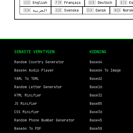
🇺🇸 English
🇫🇷 Français
🇩🇪 Deutsch
🇪🇸 E
🇸🇦 العربية
🇸🇪 Svenska
🇩🇰 Dansk
🇳🇴 Nors
SENASTE VERKTYGEN
KODNING
Random Country Generator
Base64
Base64 Audio Player
Base64 To Image
YAML To TOML
Base62
Random Letter Generator
Base16
HTML Minifier
Base32
JS Minifier
Base85
CSS Minifier
Base36
Random Phone Number Generator
Base45
Base64 To PDF
Base58