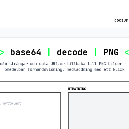
docs
ur
>
base64
|
decode
|
PNG
e64-strängar och data-URI:er tillbaka till PNG-bilder — 
omedelbar förhandsvisning, nedladdning med ett klick
UTMATNING: