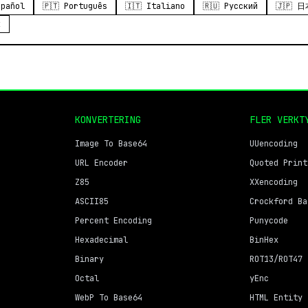
spañol
🇵🇹 Português
🇮🇹 Italiano
🇷🇺 Русский
🇯🇵 
k
KONVERTERING
FLER VERKT
Image To Base64
UUencoding
URL Encoder
Quoted Print
Z85
XXencoding
ASCII85
Crockford Ba
Percent Encoding
Punycode
Hexadecimal
BinHex
Binary
ROT13/ROT47
Octal
yEnc
WebP To Base64
HTML Entity