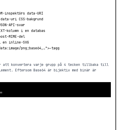
OM-inspektörs data-URI
 data-uri CSS-bakgrund
JSON-API-svar
EXT-kolumn i en databas
post-MIME-del
i en inline-SVG
data:image/png;base64,…">-tagg
r att konvertera varje grupp på 4 tecken tillbaka till
lement. Eftersom Base64 är bijektiv med binär är
==