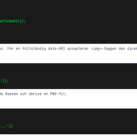
arCodeAt(i);

en. För en fullständig data-URI accepterar <img>-taggen den dire
'));
da Base64 och skriva en PNG-fil.
...'))