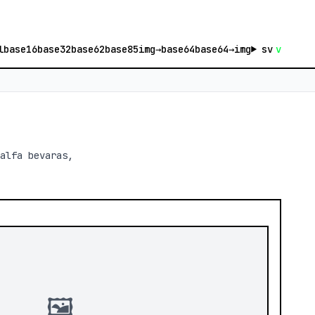
l
base16
base32
base62
base85
img→base64
base64→img
sv
v
<
alfa bevaras,
🖼️