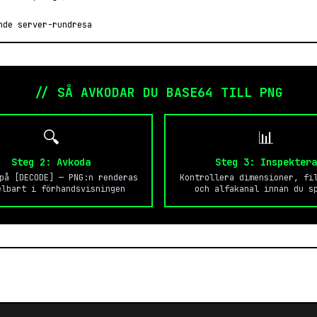
nde server-rundresa
// SÅ AVKODAR DU BASE64 TILL PNG
🔍
📊
Steg 2: Avkoda
Steg 3: Inspektera
på [DECODE] — PNG:n renderas
Kontrollera dimensioner, fi
elbart i förhandsvisningen
och alfakanal innan du s