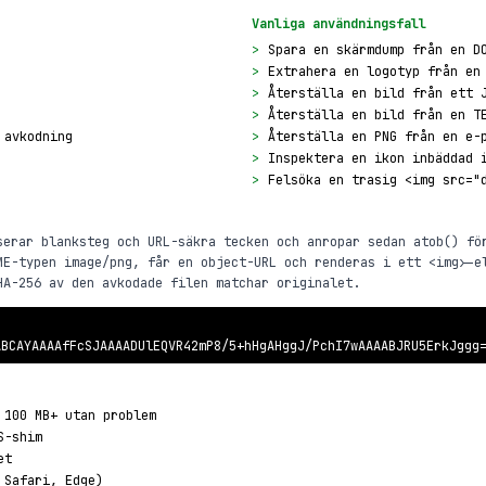
Vanliga användningsfall
>
Spara en skärmdump från en D
>
Extrahera en logotyp från en
>
Återställa en bild från ett 
>
Återställa en bild från en T
 avkodning
>
Återställa en PNG från en e-
>
Inspektera en ikon inbäddad 
>
Felsöka en trasig <img src="
serar blanksteg och URL-säkra tecken och anropar sedan atob() fö
ME-typen image/png, får en object-URL och renderas i ett <img>-e
HA-256 av den avkodade filen matchar originalet.
ABCAYAAAAfFcSJAAAADUlEQVR42mP8/5+hHgAHggJ/PchI7wAAAABJRU5ErkJggg
 100 MB+ utan problem
S-shim
et
 Safari, Edge)