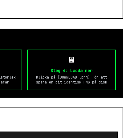
💾
Steg 4: Ladda ner
lstorlek
Klicka på [DOWNLOAD .png] för att
parar
spara en bit-identisk PNG på disk