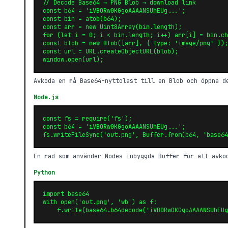
// Decode Base64 → PNG Blob → download link

const b64 = 'iVBORw0KGgoAAAANSUhEUg...';

const bin = atob(b64);

const arr = new Uint8Array(bin.length);

for (let i = 0; i < bin.length; i++) arr[i] = bin.ch
const blob = new Blob([arr], { type: 'image/png' });

const url = URL.createObjectURL(blob);

window.open(url);
Avkoda en rå Base64-nyttolast till en Blob och öppna d
Node.js
const fs = require('fs');

const b64 = 'iVBORw0KGgoAAAANSUhEUg...';

fs.writeFileSync('out.png', Buffer.from(b64, 'base64
En rad som använder Nodes inbyggda Buffer för att avko
Python
import base64

with open('out.png', 'wb') as f:

    f.write(base64.b64decode('iVBORw0KGgoAAAANSUhEUg