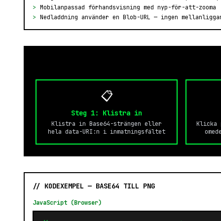
>
Mobilanpassad förhandsvisning med nyp-för-att-zooma
>
Nedladdning använder en Blob-URL — ingen mellanligga
📋
Steg 1: Klistra in
Klistra in Base64-strängen eller
Klicka 
hela data-URI:n i inmatningsfältet
omed
// KODEXEMPEL — BASE64 TILL PNG
JavaScript (Browser)