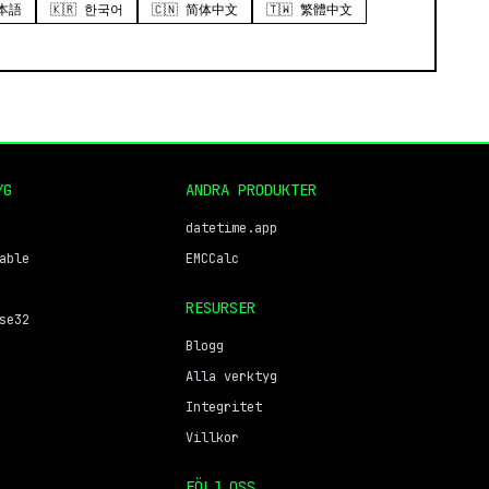
日本語
🇰🇷 한국어
🇨🇳 简体中文
🇹🇼 繁體中文
YG
ANDRA PRODUKTER
datetime.app
able
EMCCalc
RESURSER
se32
Blogg
Alla verktyg
Integritet
Villkor
FÖLJ OSS