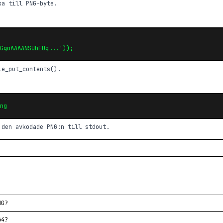
ka till PNG-byte.
GgoAAAANSUhEUg...'));
le_put_contents().
ng
 den avkodade PNG:n till stdout.
NG?
64?