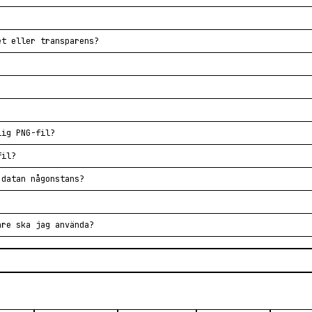
et eller transparens?
lig PNG-fil?
fil?
 datan någonstans?
are ska jag använda?