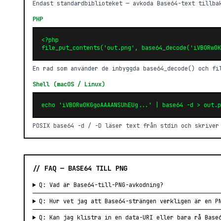
Endast standardbiblioteket — avkoda Base64-text tillba
PHP
<?php

file_put_contents('out.png', base64_decode('iVBORw0K
En rad som använder de inbyggda base64_decode() och fi
Shell (macOS / Linux)
echo 'iVBORw0KGgoAAAANSUhEUg...' | base64 -d > out.p
POSIX base64 -d / -D läser text från stdin och skriver
// FAQ — BASE64 TILL PNG
Q: Vad är Base64-till-PNG-avkodning?
Q: Hur vet jag att Base64-strängen verkligen är en P
Q: Kan jag klistra in en data-URI eller bara rå Base