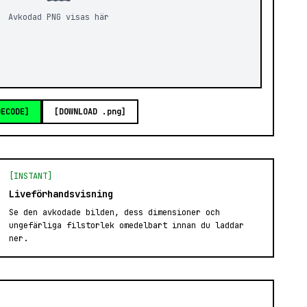
Avkodad PNG visas här
DECODE]
[DOWNLOAD .png]
[INSTANT]
Liveförhandsvisning
Se den avkodade bilden, dess dimensioner och
ungefärliga filstorlek omedelbart innan du laddar
ner.