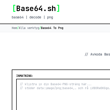
[
Base64.sh
]
base64 | decode | png
Hem
/
Alla verktyg
/
Base64 To Png
// Avkoda Bas
INMATNING: