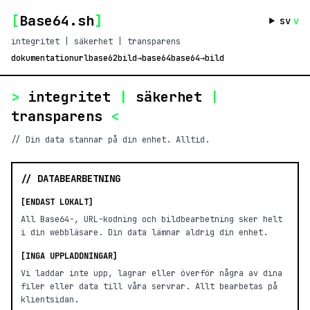
[
Base64.sh
]
sv
v
integritet | säkerhet | transparens
dokumentation
url
base62
bild→base64
base64→bild
>
integritet
|
säkerhet
|
transparens
<
// Din data stannar på din enhet. Alltid.
// DATABEARBETNING
[ENDAST LOKALT]
All Base64-, URL-kodning och bildbearbetning sker helt
i din webbläsare. Din data lämnar aldrig din enhet.
[INGA UPPLADDNINGAR]
Vi laddar inte upp, lagrar eller överför några av dina
filer eller data till våra servrar. Allt bearbetas på
klientsidan.