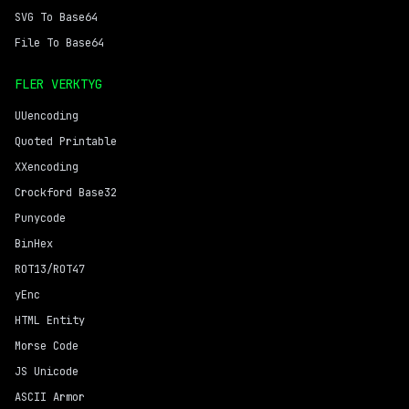
SVG To Base64
File To Base64
FLER VERKTYG
UUencoding
Quoted Printable
XXencoding
Crockford Base32
Punycode
BinHex
ROT13/ROT47
yEnc
HTML Entity
Morse Code
JS Unicode
ASCII Armor