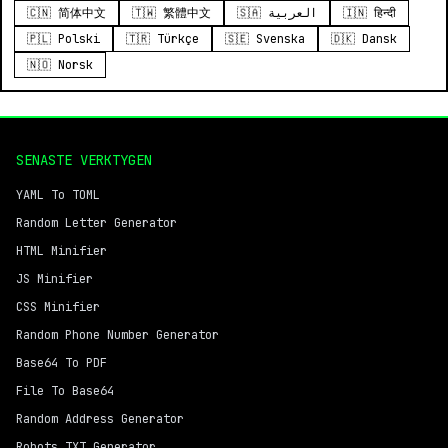
🇨🇳 简体中文
🇹🇼 繁體中文
🇸🇦 العربية
🇮🇳 हिन्दी
🇵🇱 Polski
🇹🇷 Türkçe
🇸🇪 Svenska
🇩🇰 Dansk
🇳🇴 Norsk
SENASTE VERKTYGEN
YAML To TOML
Random Letter Generator
HTML Minifier
JS Minifier
CSS Minifier
Random Phone Number Generator
Base64 To PDF
File To Base64
Random Address Generator
Robots TXT Generator