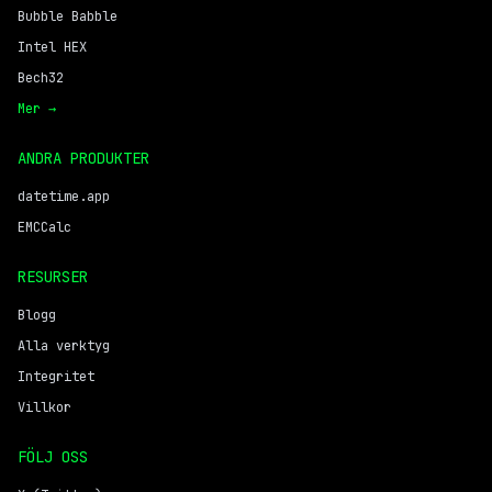
Bubble Babble
Intel HEX
Bech32
Mer →
ANDRA PRODUKTER
datetime.app
EMCCalc
RESURSER
Blogg
Alla verktyg
Integritet
Villkor
FÖLJ OSS