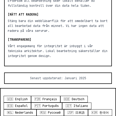
Eftersom all bearbetning sker lokalt behåller du
fullständig kontroll över din data hela tiden.
[RÄTT ATT RADERA]
Stäng bara din webbläsarflik för att omedelbart ta bort
all bearbetad data från minnet. Vi har ingen data att
radera på våra servrar.
[TRANSPARENS]
Vårt engagemang för integritet är inbyggt i vår
tekniska arkitektur. Lokal bearbetning säkerställer din
integritet genom design.
Senast uppdaterad: Januari 2025
🇺🇸 English
🇫🇷 Français
🇩🇪 Deutsch
🇪🇸 Español
🇵🇹 Português
🇮🇹 Italiano
🇳🇱 Nederlands
🇷🇺 Русский
🇯🇵 日本語
🇰🇷 한국어