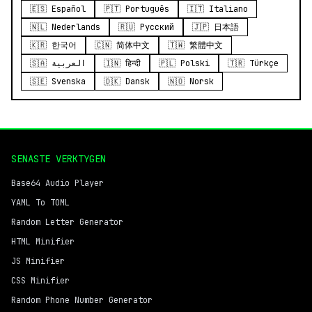
🇪🇸 Español
🇵🇹 Português
🇮🇹 Italiano
🇳🇱 Nederlands
🇷🇺 Русский
🇯🇵 日本語
🇰🇷 한국어
🇨🇳 简体中文
🇹🇼 繁體中文
🇸🇦 العربية
🇮🇳 हिन्दी
🇵🇱 Polski
🇹🇷 Türkçe
🇸🇪 Svenska
🇩🇰 Dansk
🇳🇴 Norsk
SENASTE VERKTYGEN
Base64 Audio Player
YAML To TOML
Random Letter Generator
HTML Minifier
JS Minifier
CSS Minifier
Random Phone Number Generator