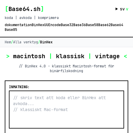
[
Base64.sh
]
sv
v
koda | avkoda | komprimera
dokumentation
BinHex
UUEncode
Base32
Base36
Base58
Base62
Base64
Base85
Hem
/
Alla verktyg
/
BinHex
>
macintosh
|
klassisk
|
vintage
<
// BinHex 4.0 - klassiskt Macintosh-format för
binärfilskodning
INMATNING: