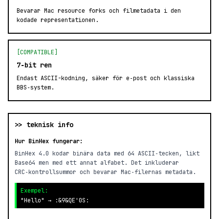
Bevarar Mac resource forks och filmetadata i den
kodade representationen.
[COMPATIBLE]
7‑bit ren
Endast ASCII-kodning, säker för e‑post och klassiska
BBS‑system.
>> teknisk info
Hur BinHex fungerar:
BinHex 4.0 kodar binära data med 64 ASCII‑tecken, likt
Base64 men med ett annat alfabet. Det inkluderar
CRC‑kontrollsummor och bevarar Mac‑filernas metadata.
Exempel:
"Hello" → :&9&QE'0S: