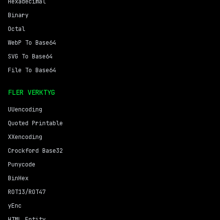
Hexadecimal
Binary
Octal
WebP To Base64
SVG To Base64
File To Base64
FLER VERKTYG
UUencoding
Quoted Printable
XXencoding
Crockford Base32
Punycode
BinHex
ROT13/ROT47
yEnc
HTML Entity