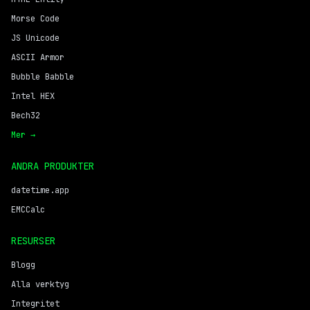
Morse Code
JS Unicode
ASCII Armor
Bubble Babble
Intel HEX
Bech32
Mer →
ANDRA PRODUKTER
datetime.app
EMCCalc
RESURSER
Blogg
Alla verktyg
Integritet