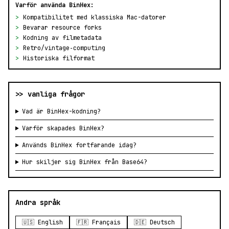
Varför använda BinHex:
>
Kompatibilitet med klassiska Mac-datorer
>
Bevarar resource forks
>
Kodning av filmetadata
>
Retro/vintage‑computing
>
Historiska filformat
>> vanliga frågor
Vad är BinHex-kodning?
Varför skapades BinHex?
Används BinHex fortfarande idag?
Hur skiljer sig BinHex från Base64?
Andra språk
🇺🇸 English
🇫🇷 Français
🇩🇪 Deutsch