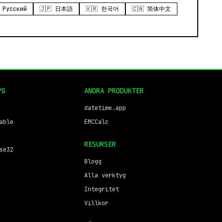
 Русский
🇯🇵 日本語
🇰🇷 한국어
🇨🇳 简体中文
YG
ANDRA PRODUKTER
datetime.app
able
EMCCalc
RESURSER
se32
Blogg
Alla verktyg
Integritet
Villkor