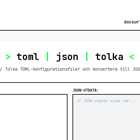
docs
ur
>
toml
|
json
|
tolka
<
/ Tolka TOML-konfigurationsfiler och konvertera till JSO
JSON-UTDATA: