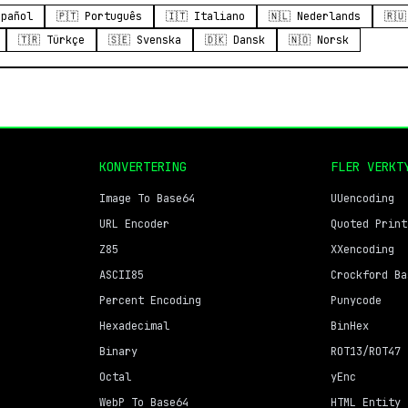
spañol
🇵🇹 Português
🇮🇹 Italiano
🇳🇱 Nederlands
🇷
🇹🇷 Türkçe
🇸🇪 Svenska
🇩🇰 Dansk
🇳🇴 Norsk
KONVERTERING
FLER VERKT
Image To Base64
UUencoding
URL Encoder
Quoted Print
Z85
XXencoding
ASCII85
Crockford Ba
Percent Encoding
Punycode
Hexadecimal
BinHex
Binary
ROT13/ROT47
Octal
yEnc
WebP To Base64
HTML Entity