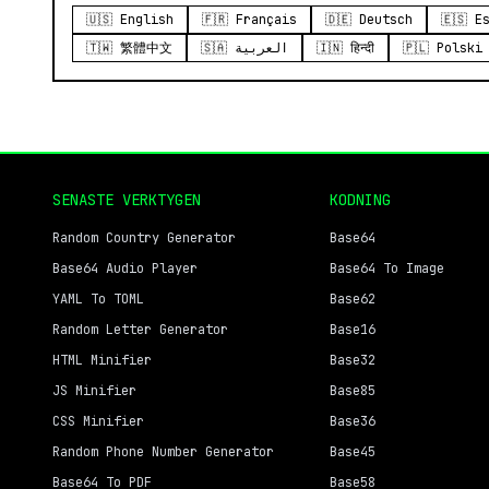
🇺🇸 English
🇫🇷 Français
🇩🇪 Deutsch
🇪🇸 E
🇹🇼 繁體中文
🇸🇦 العربية
🇮🇳 हिन्दी
🇵🇱 Polski
SENASTE VERKTYGEN
KODNING
Random Country Generator
Base64
Base64 Audio Player
Base64 To Image
YAML To TOML
Base62
Random Letter Generator
Base16
HTML Minifier
Base32
JS Minifier
Base85
CSS Minifier
Base36
Random Phone Number Generator
Base45
Base64 To PDF
Base58