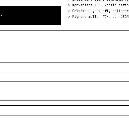
>
Konvertera TOML-konfiguratio
>
Felsöka Hugo-konfigurationer
":
>
Migrera mellan TOML och JSON