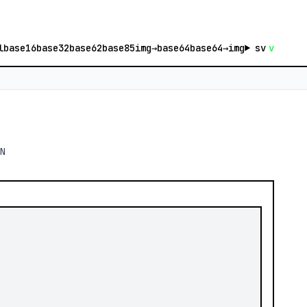
l
base16
base32
base62
base85
img→base64
base64→img
sv
v
N