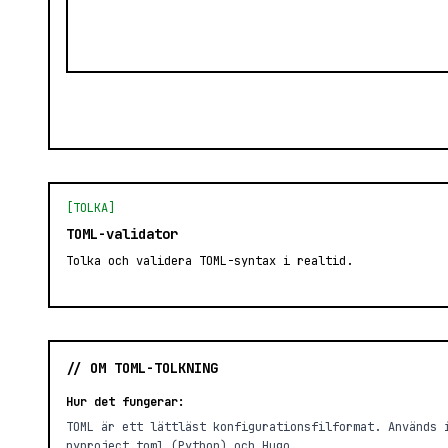
[TOLKA]
TOML-validator
Tolka och validera TOML-syntax i realtid.
// OM TOML-TOLKNING
Hur det fungerar:
TOML är ett lättläst konfigurationsfilformat. Används 
pyproject.toml (Python) och Hugo.