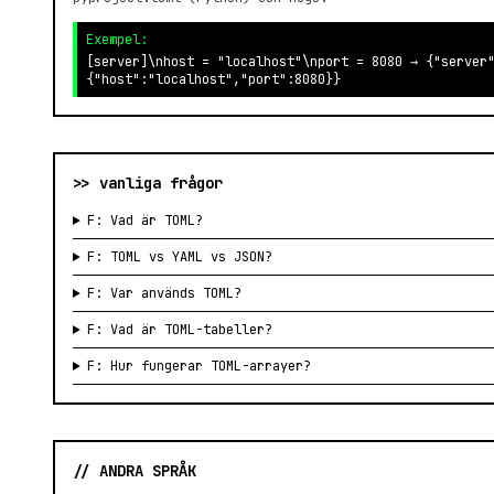
Exempel:
[server]\nhost = "localhost"\nport = 8080 → {"server
{"host":"localhost","port":8080}}
>> vanliga frågor
F: Vad är TOML?
F: TOML vs YAML vs JSON?
F: Var används TOML?
F: Vad är TOML-tabeller?
F: Hur fungerar TOML-arrayer?
// ANDRA SPRÅK