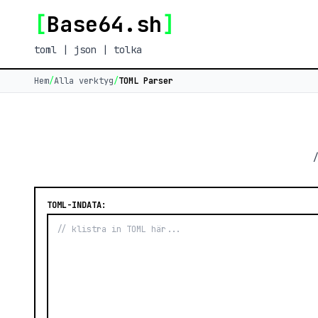
[
Base64.sh
]
toml | json | tolka
Hem
/
Alla verktyg
/
TOML Parser
/
TOML-INDATA: