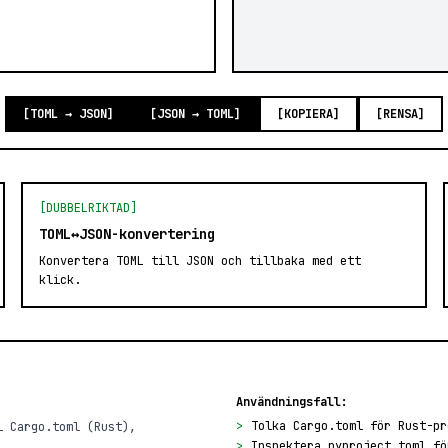
[TOML → JSON]
[JSON → TOML]
[KOPIERA]
[RENSA]
[DUBBELRIKTAD]
TOML↔JSON-konvertering
Konvertera TOML till JSON och tillbaka med ett
klick.
Användningsfall:
>
Tolka Cargo.toml för Rust-pr
i Cargo.toml (Rust),
>
Inspektera pyproject.toml fö