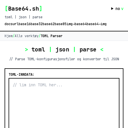
[
Base64.sh
]
no
v
toml | json | parse
docs
url
base16
base32
base62
base85
img→base64
base64→img
Hjem
/
Alle verktøy
/
TOML Parser
>
toml
|
json
|
parse
<
// Parse TOML-konfigurasjonsfiler og konverter til JSON
TOML-INNDATA: