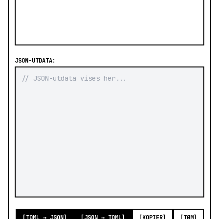
JSON-UTDATA:
[TOML → JSON]
[JSON → TOML]
[KOPIER]
[TØM]