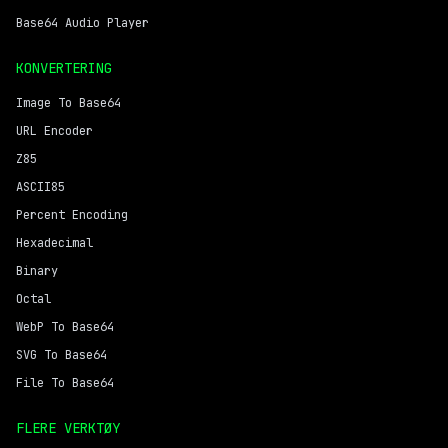
Base64 Audio Player
KONVERTERING
Image To Base64
URL Encoder
Z85
ASCII85
Percent Encoding
Hexadecimal
Binary
Octal
WebP To Base64
SVG To Base64
File To Base64
FLERE VERKTØY