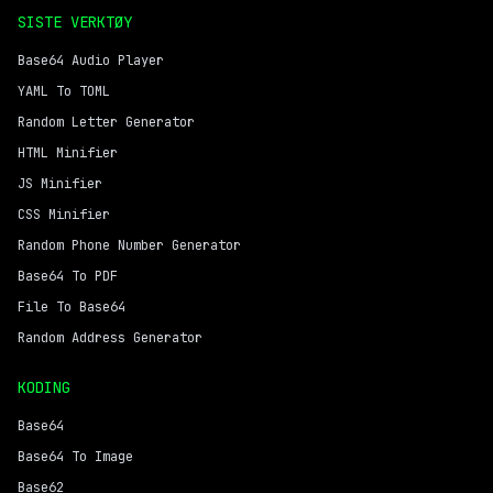
SISTE VERKTØY
Base64 Audio Player
YAML To TOML
Random Letter Generator
HTML Minifier
JS Minifier
CSS Minifier
Random Phone Number Generator
Base64 To PDF
File To Base64
Random Address Generator
KODING
Base64
Base64 To Image
Base62