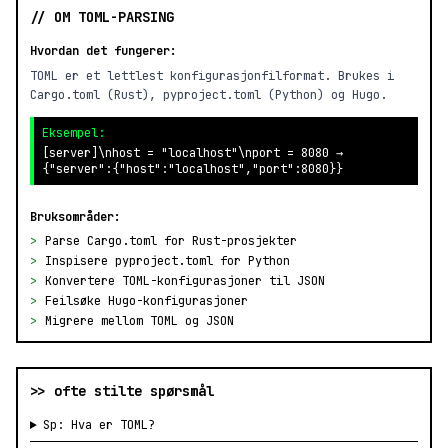
// OM TOML-PARSING
Hvordan det fungerer:
TOML er et lettlest konfigurasjonfilformat. Brukes i
Cargo.toml (Rust), pyproject.toml (Python) og Hugo.
Eksempel:
[server]\nhost = "localhost"\nport = 8080 →
{"server":{"host":"localhost","port":8080}}
Bruksområder:
>
Parse Cargo.toml for Rust-prosjekter
>
Inspisere pyproject.toml for Python
>
Konvertere TOML-konfigurasjoner til JSON
>
Feilsøke Hugo-konfigurasjoner
>
Migrere mellom TOML og JSON
>> ofte stilte spørsmål
Sp: Hva er TOML?