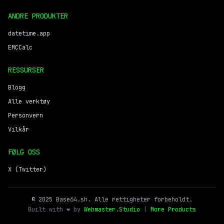
ANDRE PRODUKTER
datetime.app
EMCCalc
RESSURSER
Blogg
Alle verktøy
Personvern
Vilkår
FØLG OSS
X (Twitter)
© 2025 Base64.sh. Alle rettigheter forbeholdt.
Built with ❤️ by
Webmaster.Studio
|
More Products