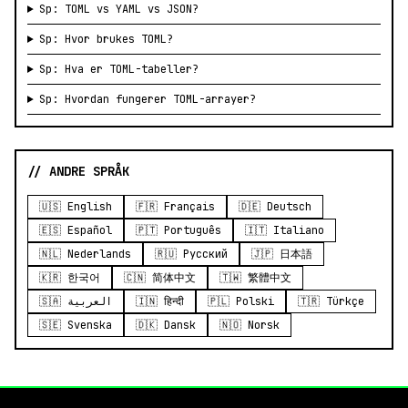
Sp: TOML vs YAML vs JSON?
Sp: Hvor brukes TOML?
Sp: Hva er TOML-tabeller?
Sp: Hvordan fungerer TOML-arrayer?
// ANDRE SPRÅK
🇺🇸 English
🇫🇷 Français
🇩🇪 Deutsch
🇪🇸 Español
🇵🇹 Português
🇮🇹 Italiano
🇳🇱 Nederlands
🇷🇺 Русский
🇯🇵 日本語
🇰🇷 한국어
🇨🇳 简体中文
🇹🇼 繁體中文
🇸🇦 العربية
🇮🇳 हिन्दी
🇵🇱 Polski
🇹🇷 Türkçe
🇸🇪 Svenska
🇩🇰 Dansk
🇳🇴 Norsk