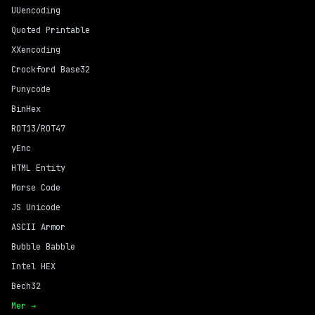
UUencoding
Quoted Printable
XXencoding
Crockford Base32
Punycode
BinHex
ROT13/ROT47
yEnc
HTML Entity
Morse Code
JS Unicode
ASCII Armor
Bubble Babble
Intel HEX
Bech32
Mer →