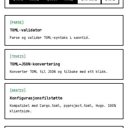
[PARSE]
TOML-validator
Parse og valider TOML-syntaks i sanntid.
[TOVEIS]
TOML↔JSON-konvertering
Konverter TOML til JSON og tilbake med ett klikk.
[GRATIS]
Konfigurasjonsfilstøtte
Kompatibel med Cargo.toml, pyproject.toml, Hugo. 100%
klientside.