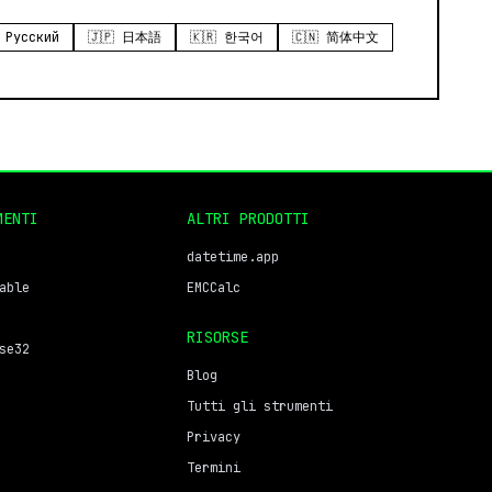
 Русский
🇯🇵 日本語
🇰🇷 한국어
🇨🇳 简体中文
MENTI
ALTRI PRODOTTI
datetime.app
able
EMCCalc
RISORSE
se32
Blog
Tutti gli strumenti
Privacy
Termini