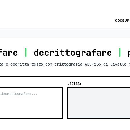
docs
ur
fare
|
decrittografare
|
p
ta e decritta testo con crittografia AES-256 di livello 
USCITA: