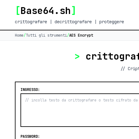
[
Base64.sh
]
crittografare | decrittografare | proteggere
Home
/
Tutti gli strumenti
/
AES Encrypt
>
crittogra
// Crip
INGRESSO:
PASSWORD: