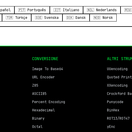
spañol
🇵🇹 Português
🇮🇹 Italiano
🇳🇱 Nederlands
🇷
🇹🇷 Türkçe
🇸🇪 Svenska
🇩🇰 Dansk
🇳🇴 Norsk
CONVERSIONE
ALTRI STRU
Image To Base64
UUencoding
URL Encoder
Quoted Print
Z85
XXencoding
ASCII85
Crockford Ba
Percent Encoding
Punycode
Hexadecimal
BinHex
Binary
ROT13/ROT47
Octal
yEnc