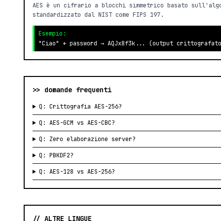
AES è un cifrario a blocchi simmetrico basato sull'alg
standardizzato dal NIST come FIPS 197.
Esempio:
"Ciao" + password → AQJx8f3k... (output crittografat
>> domande frequenti
Q: Crittografia AES-256?
Q: AES-GCM vs AES-CBC?
Q: Zero elaborazione server?
Q: PBKDF2?
Q: AES-128 vs AES-256?
// ALTRE LINGUE