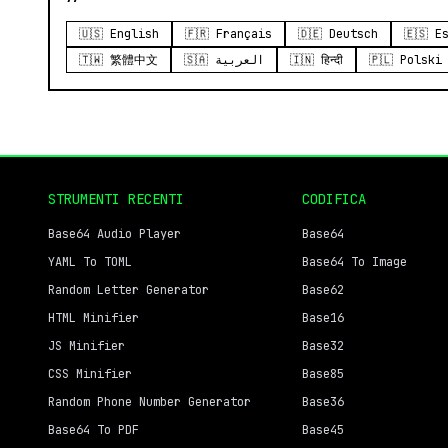
🇺🇸 English
🇫🇷 Français
🇩🇪 Deutsch
🇪🇸 E
🇹🇼 繁體中文
🇸🇦 العربية
🇮🇳 हिन्दी
🇵🇱 Polski
STRUMENTI RECENTI
CODIFICA
Base64 Audio Player
Base64
YAML To TOML
Base64 To Image
Random Letter Generator
Base62
HTML Minifier
Base16
JS Minifier
Base32
CSS Minifier
Base85
Random Phone Number Generator
Base36
Base64 To PDF
Base45