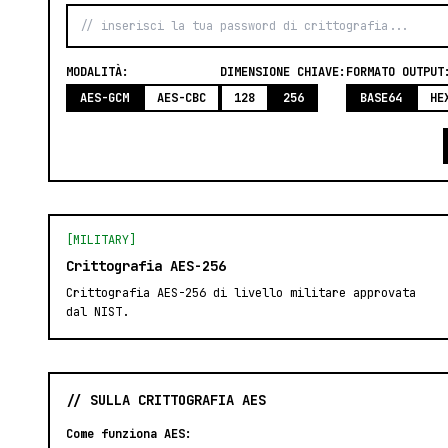
MODALITÀ:
DIMENSIONE CHIAVE:
FORMATO OUTPUT
AES-GCM
AES-CBC
128
256
BASE64
HE
[MILITARY]
Crittografia AES-256
Crittografia AES-256 di livello militare approvata
dal NIST.
// SULLA CRITTOGRAFIA AES
Come funziona AES: