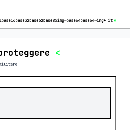
l
base16
base32
base62
base85
img→base64
base64→img
it
v
roteggere
<
militare