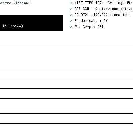
>
NIST FIPS 197 - Crittografia
oritmo Rijndael,
>
AES-GCM - Derivazione chiave
>
PBKDF2 - 100,000 iterations
>
Random salt + IV
o in Base64)
>
Web Crypto API