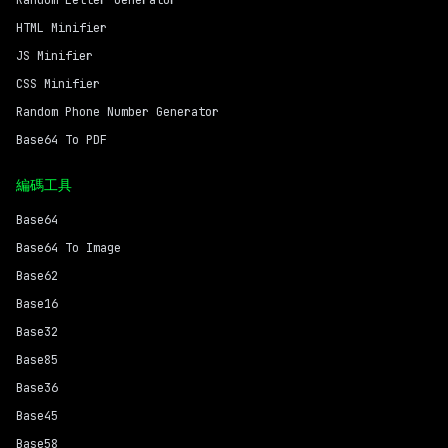
Random Letter Generator
HTML Minifier
JS Minifier
CSS Minifier
Random Phone Number Generator
Base64 To PDF
編碼工具
Base64
Base64 To Image
Base62
Base16
Base32
Base85
Base36
Base45
Base58