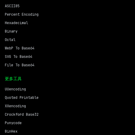
ASCII85
Percent Encoding
Hexadecimal
Binary
Octal
WebP To Base64
SVG To Base64
File To Base64
更多工具
UUencoding
Quoted Printable
XXencoding
Crockford Base32
Punycode
BinHex