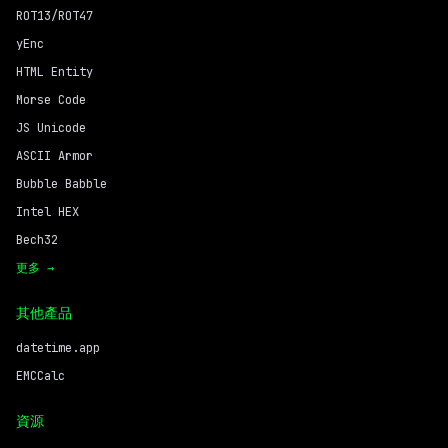
ROT13/ROT47
yEnc
HTML Entity
Morse Code
JS Unicode
ASCII Armor
Bubble Babble
Intel HEX
Bech32
更多 →
其他產品
datetime.app
EMCCalc
資源