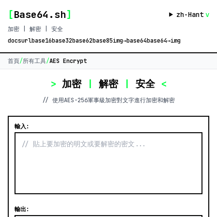
[
Base64.sh
]
zh-Hant
v
加密 | 解密 | 安全
docs
url
base16
base32
base62
base85
img→base64
base64→img
首頁
/
所有工具
/
AES Encrypt
>
加密
|
解密
|
安全
<
// 使用AES-256軍事級加密對文字進行加密和解密
輸入:
輸出: