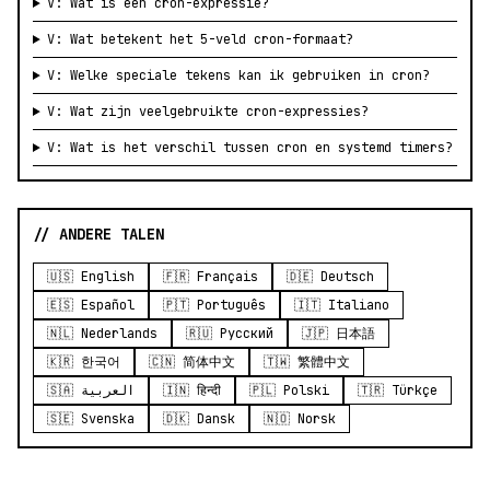
V: Wat is een cron-expressie?
V: Wat betekent het 5-veld cron-formaat?
V: Welke speciale tekens kan ik gebruiken in cron?
V: Wat zijn veelgebruikte cron-expressies?
V: Wat is het verschil tussen cron en systemd timers?
// ANDERE TALEN
🇺🇸 English
🇫🇷 Français
🇩🇪 Deutsch
🇪🇸 Español
🇵🇹 Português
🇮🇹 Italiano
🇳🇱 Nederlands
🇷🇺 Русский
🇯🇵 日本語
🇰🇷 한국어
🇨🇳 简体中文
🇹🇼 繁體中文
🇸🇦 العربية
🇮🇳 हिन्दी
🇵🇱 Polski
🇹🇷 Türkçe
🇸🇪 Svenska
🇩🇰 Dansk
🇳🇴 Norsk