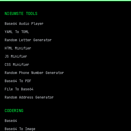
NIEUWSTE TOOLS
Base64 Audio Player
YAML To TOML
Random Letter Generator
HTML Minifier
JS Minifier
CSS Minifier
Random Phone Number Generator
Base64 To PDF
File To Base64
Random Address Generator
CODERING
Base64
Base64 To Image