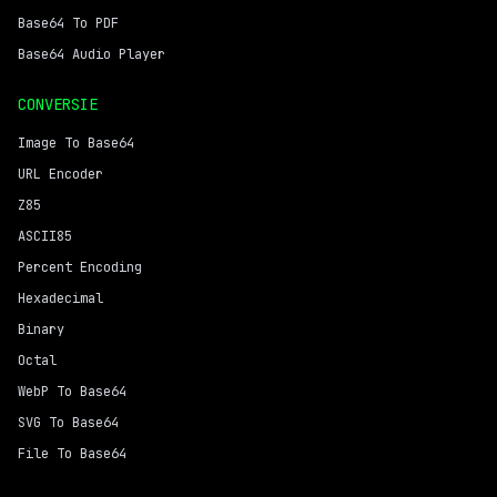
Base64 To PDF
Base64 Audio Player
CONVERSIE
Image To Base64
URL Encoder
Z85
ASCII85
Percent Encoding
Hexadecimal
Binary
Octal
WebP To Base64
SVG To Base64
File To Base64