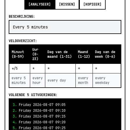
[ANALYSEER]
[WISSEN]
[KOPIEER]
BESCHRIJVING:
Every 5 minutes
VELDOVERZICHT:
Uur
Minuut
Dag van de
Maand
Dag van de
(0-
(0-59)
maand (1-31)
(1-12)
week (0-6)
23)
*/5
*
*
*
*
every 5
every
every
every
every day
minutes
hour
month
weekday
VOLGENDE 5 UITVOERINGEN:
1.
Friday 2026-08-07 09:05
2.
Friday 2026-08-07 09:10
3.
Friday 2026-08-07 09:15
4.
Friday 2026-08-07 09:20
5.
Friday 2026-08-07 09:25