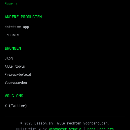
Meer →
ANDERE PRODUCTEN
datetime.app
EMCCalc
BRONNEN
Blog
Alle tools
Privacybeleid
Voorwaarden
VOLG ONS
X (Twitter)
© 2025 Base64.sh. Alle rechten voorbehouden.
Built with ❤️ by
Webmaster.Studio
|
More Products