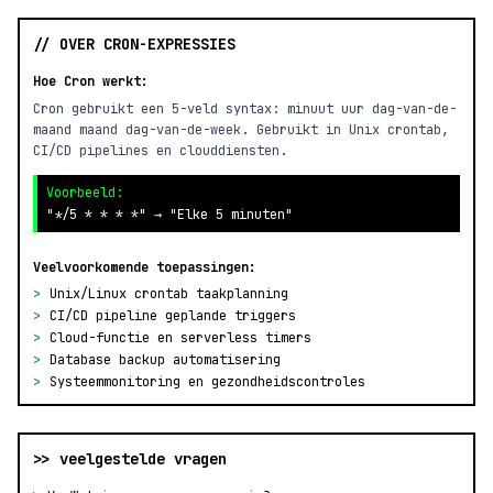
// OVER CRON-EXPRESSIES
Hoe Cron werkt:
Cron gebruikt een 5-veld syntax: minuut uur dag-van-de-
maand maand dag-van-de-week. Gebruikt in Unix crontab,
CI/CD pipelines en clouddiensten.
Voorbeeld:
"*/5 * * * *" → "Elke 5 minuten"
Veelvoorkomende toepassingen:
>
Unix/Linux crontab taakplanning
>
CI/CD pipeline geplande triggers
>
Cloud-functie en serverless timers
>
Database backup automatisering
>
Systeemmonitoring en gezondheidscontroles
>> veelgestelde vragen