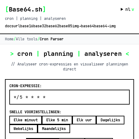
[
Base64.sh
]
nl
v
cron | planning | analyseren
docs
url
base16
base32
base62
base85
img→base64
base64→img
Home
/
Alle tools
/
Cron Parser
>
cron
|
planning
|
analyseren
<
// Analyseer cron-expressies en visualiseer planningen
direct
CRON-EXPRESSIE:
SNELLE VOORINSTELLINGEN:
Elke minuut
Elke 5 min
Elk uur
Dagelijks
Wekelijks
Maandelijks