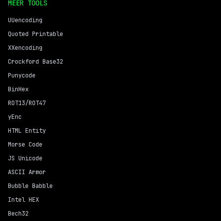
MEER TOOLS
UUencoding
Quoted Printable
XXencoding
Crockford Base32
Punycode
BinHex
ROT13/ROT47
yEnc
HTML Entity
Morse Code
JS Unicode
ASCII Armor
Bubble Babble
Intel HEX
Bech32