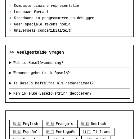
>
Compacte binaire representatie
>
Leesbaar formaat
>
Standaard in programmeren en debuggen
>
Geen speciale tekens nodig
>
Universele compatibiliteit
>> veelgestelde vragen
Wat is Base16-codering?
Wanneer gebruik ik Base16?
Is Base16 hetzelfde als hexadecimaal?
Kan ik elke Base16-string decoderen?
🇺🇸 English
🇫🇷 Français
🇩🇪 Deutsch
🇪🇸 Español
🇵🇹 Português
🇮🇹 Italiano