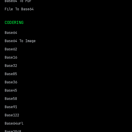
Base64 To PDF
File To Base64
CODERING
Base64
Base64 To Image
Base62
Base16
Base32
Base85
Base36
Base45
Base58
Base91
Base122
Base64url
Base2048