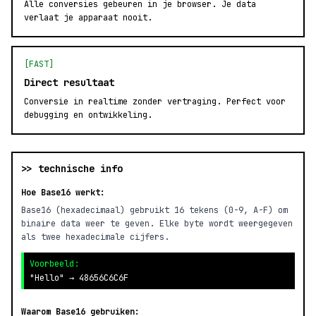
Alle conversies gebeuren in je browser. Je data
verlaat je apparaat nooit.
[FAST]
Direct resultaat
Conversie in realtime zonder vertraging. Perfect voor
debugging en ontwikkeling.
>> technische info
Hoe Base16 werkt:
Base16 (hexadecimaal) gebruikt 16 tekens (0-9, A-F) om
binaire data weer te geven. Elke byte wordt weergegeven
als twee hexadecimale cijfers.
Voorbeeld:
"Hello" → 48656C6C6F
Waarom Base16 gebruiken: