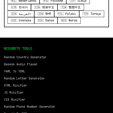
🇳🇱 Nederlands
🇷🇺 Русский
🇯🇵 日本語
🇰🇷 한국어
🇨🇳 简体中文
🇹🇼 繁體中文
🇸🇦 العربية
🇮🇳 हिन्दी
🇵🇱 Polski
🇹🇷 Türkçe
🇸🇪 Svenska
🇩🇰 Dansk
🇳🇴 Norsk
NIEUWSTE TOOLS
Random Country Generator
Base64 Audio Player
YAML To TOML
Random Letter Generator
HTML Minifier
JS Minifier
CSS Minifier
Random Phone Number Generator