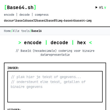
[
Base64.sh
]
nl
v
encode | decode | compress
docs
url
base16
base32
base62
base85
img→base64
base64→img
Home
/
Alle tools
/
Base16
>
encode
|
decode
|
hex
<
// Base16 (hexadecimale) codering voor binaire
datarepresentatie
INVOER: