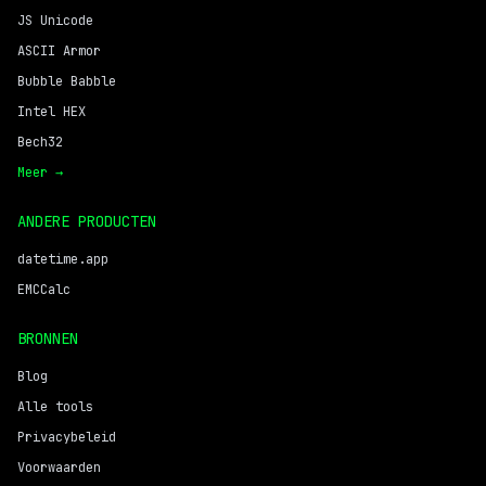
JS Unicode
ASCII Armor
Bubble Babble
Intel HEX
Bech32
Meer →
ANDERE PRODUCTEN
datetime.app
EMCCalc
BRONNEN
Blog
Alle tools
Privacybeleid
Voorwaarden