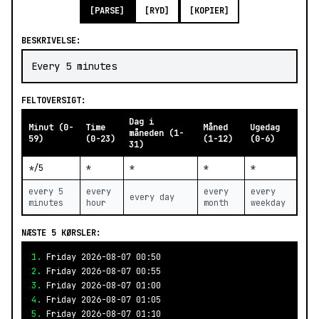
[PARSE]
[RYD]
[KOPIER]
BESKRIVELSE:
Every 5 minutes
FELTOVERSIGT:
Dag i
Minut (0-
Time
Måned
Ugedag
måneden (1-
59)
(0-23)
(1-12)
(0-6)
31)
*/5
*
*
*
*
every 5
every
every
every
every day
minutes
hour
month
weekday
NÆSTE 5 KØRSLER:
1.
Friday 2026-08-07 00:50
2.
Friday 2026-08-07 00:55
3.
Friday 2026-08-07 01:00
4.
Friday 2026-08-07 01:05
5.
Friday 2026-08-07 01:10