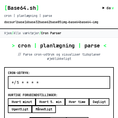
[
Base64.sh
]
da
v
cron | planlægning | parse
docs
url
base16
base32
base62
base85
img→base64
base64→img
Hjem
/
Alle værktøjer
/
Cron Parser
>
cron
|
planlægning
|
parse
<
// Parse cron-udtryk og visualiser tidsplaner
øjeblikkeligt
CRON-UDTRYK:
HURTIGE FORUDINDSTILLINGER:
Hvert minut
Hvert 5. min
Hver time
Dagligt
Ugentligt
Månedligt