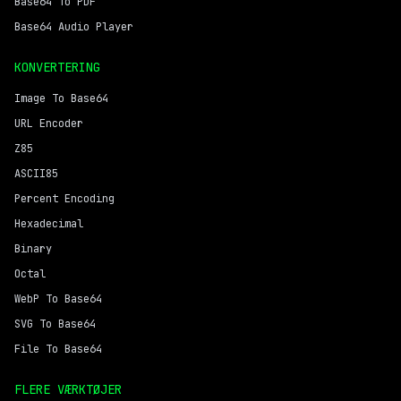
Base64 To PDF
Base64 Audio Player
KONVERTERING
Image To Base64
URL Encoder
Z85
ASCII85
Percent Encoding
Hexadecimal
Binary
Octal
WebP To Base64
SVG To Base64
File To Base64
FLERE VÆRKTØJER