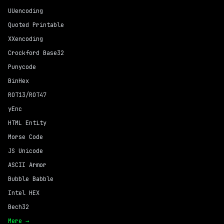
UUencoding
Quoted Printable
XXencoding
Crockford Base32
Punycode
BinHex
ROT13/ROT47
yEnc
HTML Entity
Morse Code
JS Unicode
ASCII Armor
Bubble Babble
Intel HEX
Bech32
Mere →