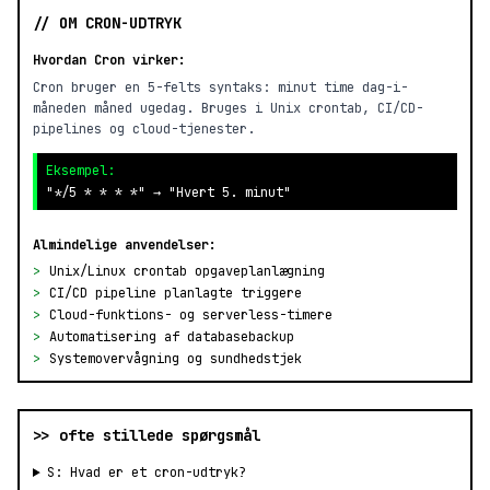
// OM CRON-UDTRYK
Hvordan Cron virker:
Cron bruger en 5-felts syntaks: minut time dag-i-
måneden måned ugedag. Bruges i Unix crontab, CI/CD-
pipelines og cloud-tjenester.
Eksempel:
"*/5 * * * *" → "Hvert 5. minut"
Almindelige anvendelser:
>
Unix/Linux crontab opgaveplanlægning
>
CI/CD pipeline planlagte triggere
>
Cloud-funktions- og serverless-timere
>
Automatisering af databasebackup
>
Systemovervågning og sundhedstjek
>> ofte stillede spørgsmål
S: Hvad er et cron-udtryk?