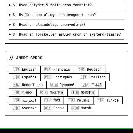
S: Hvad betyder 5-felts cron-formatet?
S: Hvilke specialtegn kan bruges i cron?
S: Hvad er almindelige cron-udtryk?
S: Hvad er forskellen mellem cron og systemd-timere?
// ANDRE SPROG
🇺🇸 English
🇫🇷 Français
🇩🇪 Deutsch
🇪🇸 Español
🇵🇹 Português
🇮🇹 Italiano
🇳🇱 Nederlands
🇷🇺 Русский
🇯🇵 日本語
🇰🇷 한국어
🇨🇳 简体中文
🇹🇼 繁體中文
🇸🇦 العربية
🇮🇳 हिन्दी
🇵🇱 Polski
🇹🇷 Türkçe
🇸🇪 Svenska
🇩🇰 Dansk
🇳🇴 Norsk