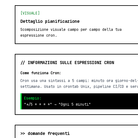
[VISUALE]
Dettaglio pianificazione
Scomposizione visuale campo per campo della tua
espressione cron.
// INFORMAZIONI SULLE ESPRESSIONI CRON
Come funziona Cron:
Cron usa una sintassi a 5 campi: minuto ora giorno-del
settimana. Usato in crontab Unix, pipeline CI/CD e ser
Esempio:
"*/5 * * * *" → "Ogni 5 minuti"
>> domande frequenti