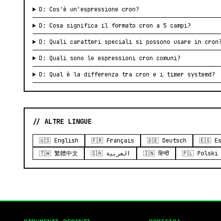
D: Cos'è un'espressione cron?
D: Cosa significa il formato cron a 5 campi?
D: Quali caratteri speciali si possono usare in cron
D: Quali sono le espressioni cron comuni?
D: Qual è la differenza tra cron e i timer systemd?
// ALTRE LINGUE
🇺🇸 English
🇫🇷 Français
🇩🇪 Deutsch
🇪🇸 E
🇹🇼 繁體中文
🇸🇦 العربية
🇮🇳 हिन्दी
🇵🇱 Polski