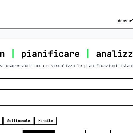
docs
ur
on
|
pianificare
|
analiz
za espressioni cron e visualizza le pianificazioni istan
Settimanale
Mensile