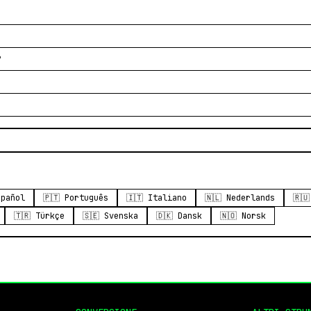
?
spañol
🇵🇹 Português
🇮🇹 Italiano
🇳🇱 Nederlands
🇷
🇹🇷 Türkçe
🇸🇪 Svenska
🇩🇰 Dansk
🇳🇴 Norsk