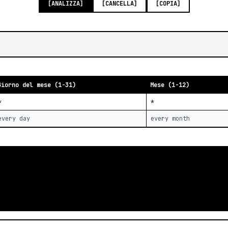
[ANALIZZA]
[CANCELLA]
[COPIA]
Giorno del mese (1-31)
Mese (1-12)
*
*
every day
every month