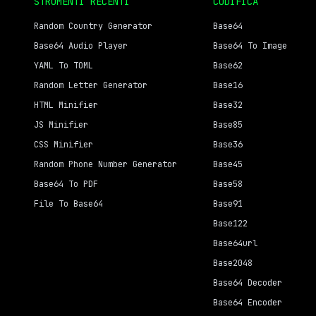
STRUMENTI RECENTI
CODIFICA
Random Country Generator
Base64
Base64 Audio Player
Base64 To Image
YAML To TOML
Base62
Random Letter Generator
Base16
HTML Minifier
Base32
JS Minifier
Base85
CSS Minifier
Base36
Random Phone Number Generator
Base45
Base64 To PDF
Base58
File To Base64
Base91
Base122
Base64url
Base2048
Base64 Decoder
Base64 Encoder