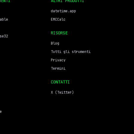
MENTI
ALTRI PRODOTTI
datetime.app
able
EMCCalc
RISORSE
se32
Blog
Tutti gli strumenti
Privacy
Termini
CONTATTI
X (Twitter)
e