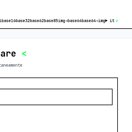
l
base16
base32
base62
base85
img→base64
base64→img
it
v
zare
<
taneamente