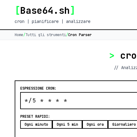
[
Base64.sh
]
cron | pianificare | analizzare
Home
/
Tutti gli strumenti
/
Cron Parser
>
cr
// Analiz
ESPRESSIONE CRON:
PRESET RAPIDI:
Ogni minuto
Ogni 5 min
Ogni ora
Giornaliero