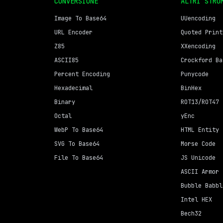
CONVERSIONE
ALTRI STRU
Image To Base64
UUencoding
URL Encoder
Quoted Print
Z85
XXencoding
ASCII85
Crockford Ba
Percent Encoding
Punycode
Hexadecimal
BinHex
Binary
ROT13/ROT47
Octal
yEnc
WebP To Base64
HTML Entity
SVG To Base64
Morse Code
File To Base64
JS Unicode
ASCII Armor
Bubble Babbl
Intel HEX
Bech32