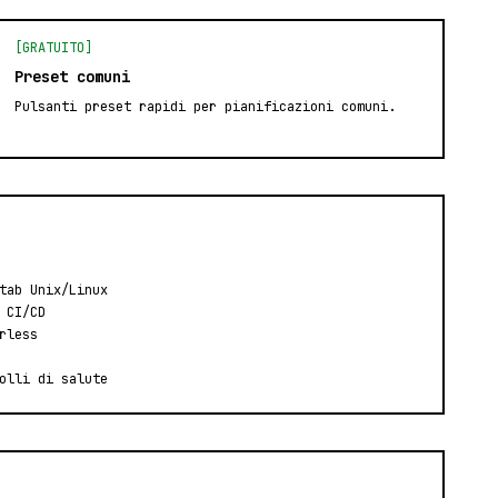
[GRATUITO]
Preset comuni
Pulsanti preset rapidi per pianificazioni comuni.
tab Unix/Linux
 CI/CD
rless
olli di salute