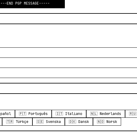
----END PGP MESSAGE-----
spañol
🇵🇹 Português
🇮🇹 Italiano
🇳🇱 Nederlands
🇷
🇹🇷 Türkçe
🇸🇪 Svenska
🇩🇰 Dansk
🇳🇴 Norsk