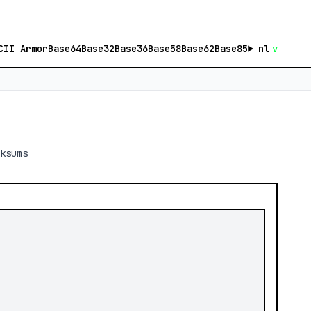
CII Armor
Base64
Base32
Base36
Base58
Base62
Base85
nl
v
ksums