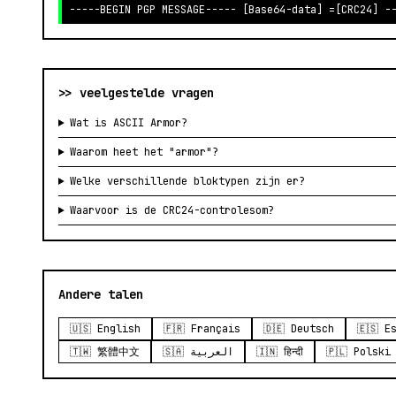
-----BEGIN PGP MESSAGE----- [Base64-data] =[CRC24] -
>> veelgestelde vragen
Wat is ASCII Armor?
Waarom heet het "armor"?
Welke verschillende bloktypen zijn er?
Waarvoor is de CRC24-controlesom?
Andere talen
🇺🇸 English
🇫🇷 Français
🇩🇪 Deutsch
🇪🇸 E
🇹🇼 繁體中文
🇸🇦 العربية
🇮🇳 हिन्दी
🇵🇱 Polski