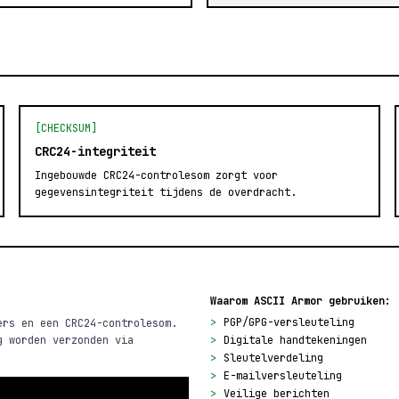
[CHECKSUM]
CRC24-integriteit
Ingebouwde CRC24-controlesom zorgt voor
gegevensintegriteit tijdens de overdracht.
Waarom ASCII Armor gebruiken:
>
PGP/GPG-versleuteling
ers en een CRC24-controlesom.
g worden verzonden via
>
Digitale handtekeningen
>
Sleutelverdeling
>
E-mailversleuteling
>
Veilige berichten