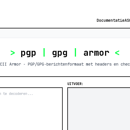
Documentatie
AS
>
pgp
|
gpg
|
armor
<
CII Armor - PGP/GPG-berichtenformaat met headers en chec
UITVOER: