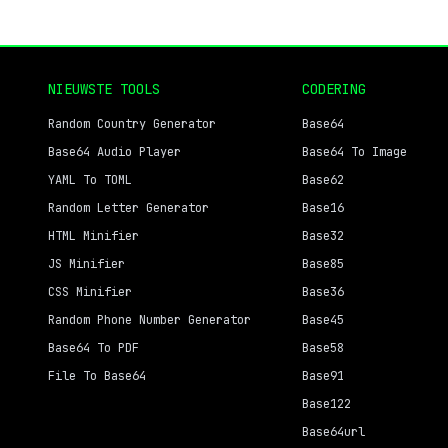
NIEUWSTE TOOLS
CODERING
Random Country Generator
Base64
Base64 Audio Player
Base64 To Image
YAML To TOML
Base62
Random Letter Generator
Base16
HTML Minifier
Base32
JS Minifier
Base85
CSS Minifier
Base36
Random Phone Number Generator
Base45
Base64 To PDF
Base58
File To Base64
Base91
Base122
Base64url