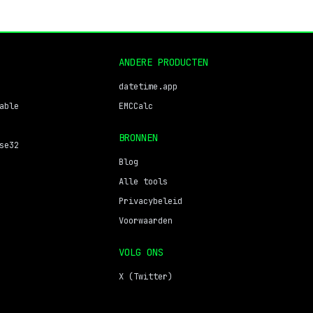
ANDERE PRODUCTEN
datetime.app
able
EMCCalc
BRONNEN
se32
Blog
Alle tools
Privacybeleid
Voorwaarden
VOLG ONS
X (Twitter)