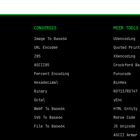
CONVERSIE
MEER TOOLS
Image To Base64
UUencoding
URL Encoder
Quoted Print
Z85
XXencoding
ASCII85
Crockford Ba
Percent Encoding
Punycode
Hexadecimal
BinHex
Binary
ROT13/ROT47
Octal
yEnc
WebP To Base64
HTML Entity
SVG To Base64
Morse Code
File To Base64
JS Unicode
ASCII Armor