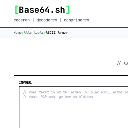
[
Base64.sh
]
coderen | decoderen | comprimeren
Home
/
Alle tools
/
ASCII Armor
// AS
INVOER: