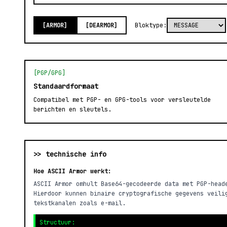
[ARMOR]
[DEARMOR]
Bloktype:
[PGP/GPG]
Standaardformaat
Compatibel met PGP- en GPG-tools voor versleutelde
berichten en sleutels.
>> technische info
Hoe ASCII Armor werkt:
ASCII Armor omhult Base64-gecodeerde data met PGP-head
Hierdoor kunnen binaire cryptografische gegevens veili
tekstkanalen zoals e-mail.
Structuur: