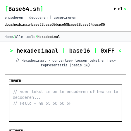
[
Base64.sh
]
nl
v
encoderen | decoderen | comprimeren
docs
hex
binair
base32
base36
base58
base62
base64
base85
Home
/
Alle tools
/
Hexadecimal
>
hexadecimaal
|
base16
|
0xFF
<
// Hexadecimaal - converteer tussen tekst en hex-
representatie (basis 16)
INVOER: