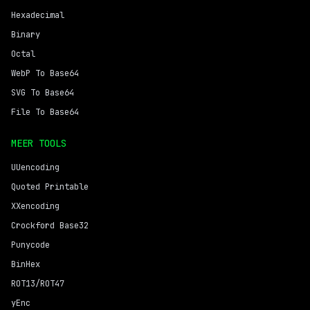
Hexadecimal
Binary
Octal
WebP To Base64
SVG To Base64
File To Base64
MEER TOOLS
UUencoding
Quoted Printable
XXencoding
Crockford Base32
Punycode
BinHex
ROT13/ROT47
yEnc