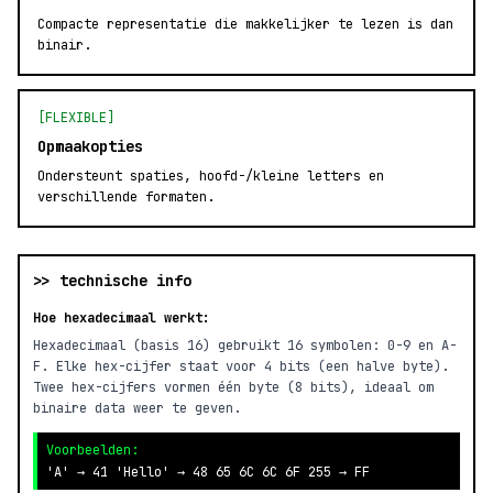
Compacte representatie die makkelijker te lezen is dan
binair.
[FLEXIBLE]
Opmaakopties
Ondersteunt spaties, hoofd-/kleine letters en
verschillende formaten.
>> technische info
Hoe hexadecimaal werkt:
Hexadecimaal (basis 16) gebruikt 16 symbolen: 0-9 en A-
F. Elke hex-cijfer staat voor 4 bits (een halve byte).
Twee hex-cijfers vormen één byte (8 bits), ideaal om
binaire data weer te geven.
Voorbeelden:
'A' → 41 'Hello' → 48 65 6C 6C 6F 255 → FF