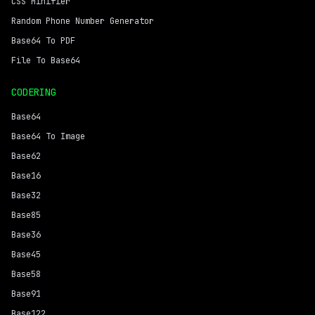
CSS Minifier
Random Phone Number Generator
Base64 To PDF
File To Base64
CODERING
Base64
Base64 To Image
Base62
Base16
Base32
Base85
Base36
Base45
Base58
Base91
Base122