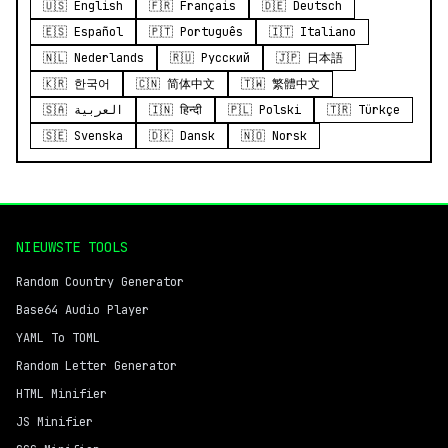
🇺🇸 English
🇫🇷 Français
🇩🇪 Deutsch
🇪🇸 Español
🇵🇹 Português
🇮🇹 Italiano
🇳🇱 Nederlands
🇷🇺 Русский
🇯🇵 日本語
🇰🇷 한국어
🇨🇳 简体中文
🇹🇼 繁體中文
🇸🇦 العربية
🇮🇳 हिन्दी
🇵🇱 Polski
🇹🇷 Türkçe
🇸🇪 Svenska
🇩🇰 Dansk
🇳🇴 Norsk
NIEUWSTE TOOLS
Random Country Generator
Base64 Audio Player
YAML To TOML
Random Letter Generator
HTML Minifier
JS Minifier