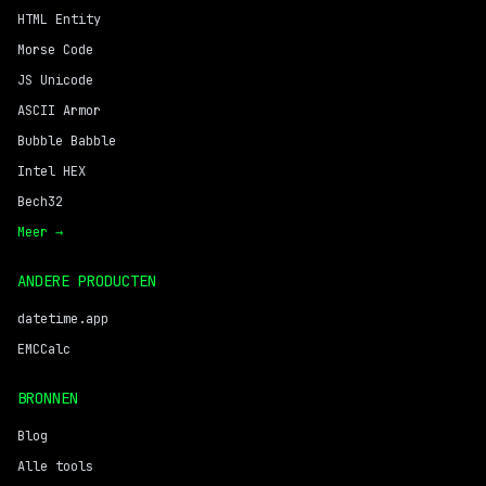
HTML Entity
Morse Code
JS Unicode
ASCII Armor
Bubble Babble
Intel HEX
Bech32
Meer →
ANDERE PRODUCTEN
datetime.app
EMCCalc
BRONNEN
Blog
Alle tools