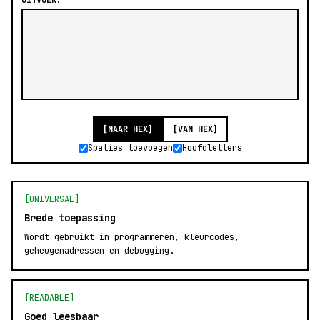
UITVOER:
[NAAR HEX]
[VAN HEX]
Spaties toevoegen
Hoofdletters
[UNIVERSAL]
Brede toepassing
Wordt gebruikt in programmeren, kleurcodes,
geheugenadressen en debugging.
[READABLE]
Goed leesbaar