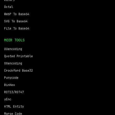
Octal
WebP To Base64
SVG To Base64
File To Base64
MEER TOOLS
UUencoding
Quoted Printable
XXencoding
Crockford Base32
Punycode
BinHex
ROT13/ROT47
yEnc
HTML Entity
Morse Code