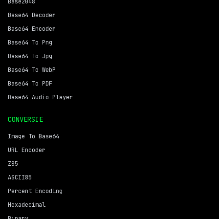
Base2048
Base64 Decoder
Base64 Encoder
Base64 To Png
Base64 To Jpg
Base64 To WebP
Base64 To PDF
Base64 Audio Player
CONVERSIE
Image To Base64
URL Encoder
Z85
ASCII85
Percent Encoding
Hexadecimal
Binary