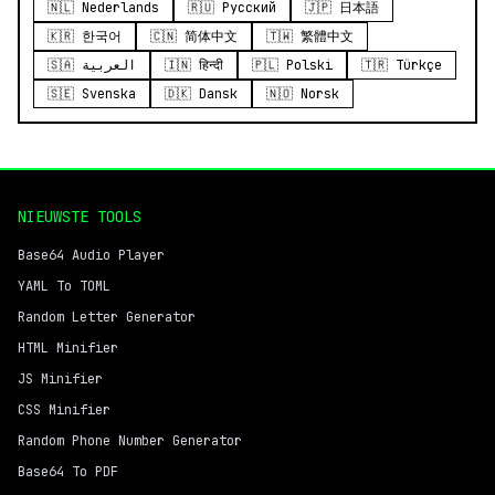
🇳🇱 Nederlands
🇷🇺 Русский
🇯🇵 日本語
🇰🇷 한국어
🇨🇳 简体中文
🇹🇼 繁體中文
🇸🇦 العربية
🇮🇳 हिन्दी
🇵🇱 Polski
🇹🇷 Türkçe
🇸🇪 Svenska
🇩🇰 Dansk
🇳🇴 Norsk
NIEUWSTE TOOLS
Base64 Audio Player
YAML To TOML
Random Letter Generator
HTML Minifier
JS Minifier
CSS Minifier
Random Phone Number Generator
Base64 To PDF