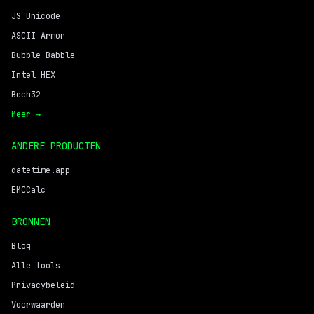
JS Unicode
ASCII Armor
Bubble Babble
Intel HEX
Bech32
Meer →
ANDERE PRODUCTEN
datetime.app
EMCCalc
BRONNEN
Blog
Alle tools
Privacybeleid
Voorwaarden