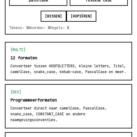
path/case
rEVERSE cASE
[WISSEN]
[KOPIËREN]
Tekens:
0
Woorden:
0
Regels:
0
[MULTI]
12 formaten
Converteer tussen HOOFDLETTERS, kleine letters, Titel,
camelCase, snake_case, kebab-case, PascalCase en meer.
[DEV]
Programmeerformaten
Converteer direct naar camelCase, PascalCase,
snake_case, CONSTANT_CASE en andere
naamgevingsconventies.