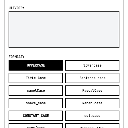
UITVOER:
FORMAAT:
UPPERCASE
lowercase
Title Case
Sentence case
camelCase
PascalCase
snake_case
kebab-case
CONSTANT_CASE
dot.case