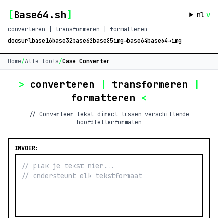
[
Base64.sh
]
nl
v
converteren | transformeren | formatteren
docs
url
base16
base32
base62
base85
img→base64
base64→img
Home
/
Alle tools
/
Case Converter
>
converteren
|
transformeren
|
formatteren
<
// Converteer tekst direct tussen verschillende
hoofdletterformaten
INVOER: