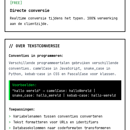
[FREE]
Directe conversie
Realtime conversie tijdens het typen. 100% verwerking
aan de clientzijde.
// OVER TEKSTCONVERSIE
Conventies in programmeren:
Verschillende programmeertalen gebruiken verschillende
conventies. camelCase in JavaScript, snake_case in
Python, kebab-case in CSS en PascalCase voor klassen.
Voorbeelden:
"hallo wereld" → camelCase: halloWereld |
snake_case: hallo_wereld | kebab-case: hallo-wereld
Toepassingen:
>
Variabelenamen tussen conventies converteren
>
Tekst formatteren voor URLs en identifiers
>
Databasekolommen naar codeformaten transformeren