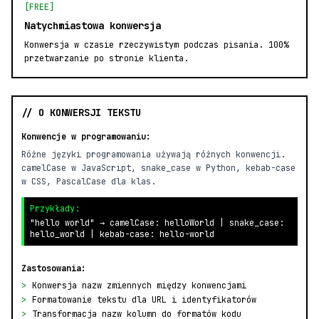
[FREE]
Natychmiastowa konwersja
Konwersja w czasie rzeczywistym podczas pisania. 100%
przetwarzanie po stronie klienta.
// O KONWERSJI TEKSTU
Konwencje w programowaniu:
Różne języki programowania używają różnych konwencji.
camelCase w JavaScript, snake_case w Python, kebab-case
w CSS, PascalCase dla klas.
Przykłady:
"hello world" → camelCase: helloWorld | snake_case:
hello_world | kebab-case: hello-world
Zastosowania:
>
Konwersja nazw zmiennych między konwencjami
>
Formatowanie tekstu dla URL i identyfikatorów
>
Transformacja nazw kolumn do formatów kodu