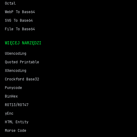
Octal
WebP To Base64
SVG To Base64
File To Base64
WIĘCEJ NARZĘDZI
UUencoding
Quoted Printable
XXencoding
Crockford Base32
Punycode
BinHex
ROT13/ROT47
yEnc
HTML Entity
Morse Code