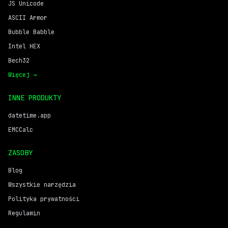
JS Unicode
ASCII Armor
Bubble Babble
Intel HEX
Bech32
Więcej →
INNE PRODUKTY
datetime.app
EMCCalc
ZASOBY
Blog
Wszystkie narzędzia
Polityka prywatności
Regulamin