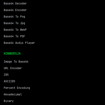
Base64 Decoder
Base64 Encoder
Base64 To Png
Base64 To Jpg
Base64 To WebP
Base64 To PDF
Base64 Audio Player
KONWERSJA
Image To Base64
URL Encoder
Z85
ASCII85
Percent Encoding
Hexadecimal
Binary