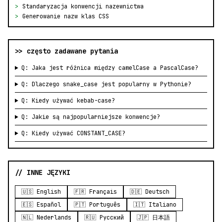
>
Standaryzacja konwencji nazewnictwa
>
Generowanie nazw klas CSS
>> często zadawane pytania
Q: Jaka jest różnica między camelCase a PascalCase?
Q: Dlaczego snake_case jest popularny w Pythonie?
Q: Kiedy używać kebab-case?
Q: Jakie są najpopularniejsze konwencje?
Q: Kiedy używać CONSTANT_CASE?
// INNE JĘZYKI
🇺🇸 English
🇫🇷 Français
🇩🇪 Deutsch
🇪🇸 Español
🇵🇹 Português
🇮🇹 Italiano
🇳🇱 Nederlands
🇷🇺 Русский
🇯🇵 日本語