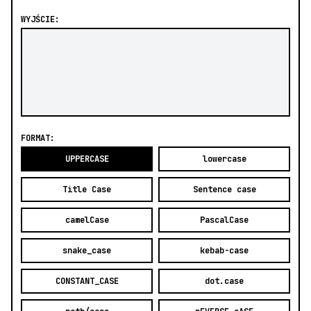
WYJŚCIE:
FORMAT:
UPPERCASE
lowercase
Title Case
Sentence case
camelCase
PascalCase
snake_case
kebab-case
CONSTANT_CASE
dot.case