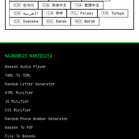
🇰🇷 한국어
🇨🇳 简体中文
🇹🇼 繁體中文
🇸🇦 العربية
🇮🇳 हिन्दी
🇵🇱 Polski
🇹🇷 Türkçe
🇸🇪 Svenska
🇩🇰 Dansk
🇳🇴 Norsk
NAJNOWSZE NARZĘDZIA
Base64 Audio Player
YAML To TOML
Random Letter Generator
HTML Minifier
JS Minifier
CSS Minifier
Random Phone Number Generator
Base64 To PDF
File To Base64