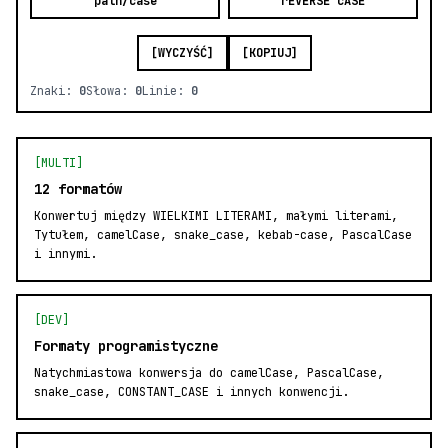
path/case
rEVERSE cASE
[WYCZYŚĆ]
[KOPIUJ]
Znaki:
0
Słowa:
0
Linie:
0
[MULTI]
12 formatów
Konwertuj między WIELKIMI LITERAMI, małymi literami,
Tytułem, camelCase, snake_case, kebab-case, PascalCase
i innymi.
[DEV]
Formaty programistyczne
Natychmiastowa konwersja do camelCase, PascalCase,
snake_case, CONSTANT_CASE i innych konwencji.