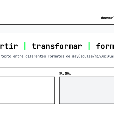
docs
ur
ertir
|
transformar
|
form
 texto entre diferentes formatos de mayúsculas/minúscula
SALIDA: