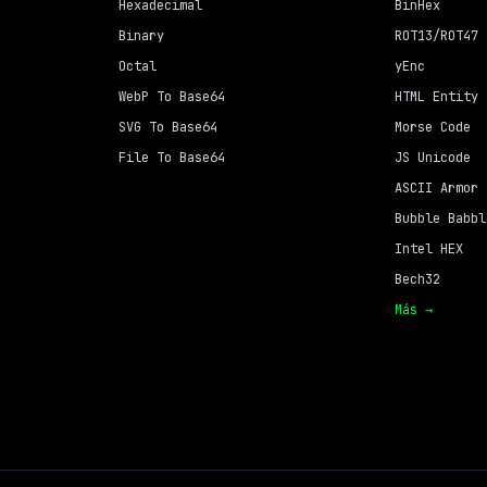
Hexadecimal
BinHex
Binary
ROT13/ROT47
Octal
yEnc
WebP To Base64
HTML Entity
SVG To Base64
Morse Code
File To Base64
JS Unicode
ASCII Armor
Bubble Babbl
Intel HEX
Bech32
Más →