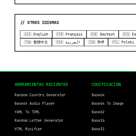
// OTROS IDIOMAS
🇺🇸 English
🇫🇷 Français
🇩🇪 Deutsch
🇪🇸 E
🇹🇼 繁體中文
🇸🇦 العربية
🇮🇳 हिन्दी
🇵🇱 Polski
HERRAMIENTAS RECIENTES
CODIFICACIÓN
Random Country Generator
Base64
Base64 Audio Player
Base64 To Image
YAML To TOML
Base62
Random Letter Generator
Base16
HTML Minifier
Base32