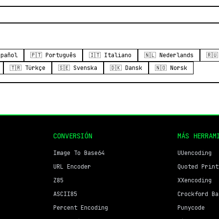
spañol
🇵🇹 Português
🇮🇹 Italiano
🇳🇱 Nederlands
🇷
🇹🇷 Türkçe
🇸🇪 Svenska
🇩🇰 Dansk
🇳🇴 Norsk
CONVERSIÓN
MÁS HERRAM
Image To Base64
UUencoding
URL Encoder
Quoted Print
Z85
XXencoding
ASCII85
Crockford Ba
Percent Encoding
Punycode