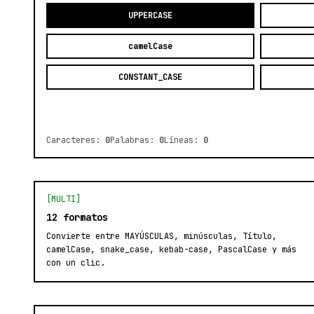
UPPERCASE
camelCase
CONSTANT_CASE
Caracteres:
0
Palabras:
0
Líneas:
0
[MULTI]
12 formatos
Convierte entre MAYÚSCULAS, minúsculas, Título,
camelCase, snake_case, kebab-case, PascalCase y más
con un clic.