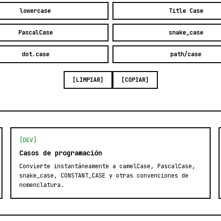
lowercase
Title Case
PascalCase
snake_case
dot.case
path/case
[LIMPIAR]
[COPIAR]
[DEV]
Casos de programación
Convierte instantáneamente a camelCase, PascalCase,
snake_case, CONSTANT_CASE y otras convenciones de
nomenclatura.