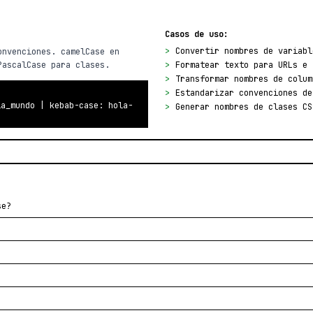
Casos de uso:
>
Convertir nombres de variabl
onvenciones. camelCase en
PascalCase para clases.
>
Formatear texto para URLs e 
>
Transformar nombres de colum
>
Estandarizar convenciones de
la_mundo | kebab-case: hola-
>
Generar nombres de clases CS
se?