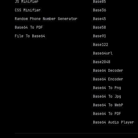
JS Minifier
Base85
CSS Minifier
Base36
Random Phone Number Generator
Base45
Base64 To PDF
Base58
File To Base64
Base91
Base122
Base64url
Base2048
Base64 Decoder
Base64 Encoder
Base64 To Png
Base64 To Jpg
Base64 To WebP
Base64 To PDF
Base64 Audio Player