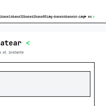
l
base16
base32
base62
base85
img→base64
base64→img
es
v
atear
<
s al instante