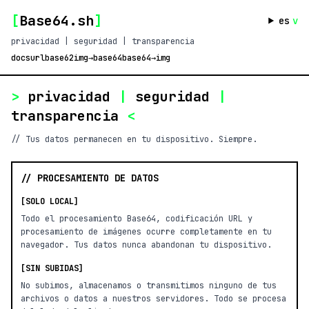
[
Base64.sh
]
es
v
privacidad | seguridad | transparencia
docs
url
base62
img→base64
base64→img
>
privacidad
|
seguridad
|
transparencia
<
// Tus datos permanecen en tu dispositivo. Siempre.
// PROCESAMIENTO DE DATOS
[SOLO LOCAL]
Todo el procesamiento Base64, codificación URL y
procesamiento de imágenes ocurre completamente en tu
navegador. Tus datos nunca abandonan tu dispositivo.
[SIN SUBIDAS]
No subimos, almacenamos o transmitimos ninguno de tus
archivos o datos a nuestros servidores. Todo se procesa