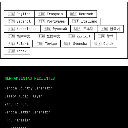
🇺🇸 English
🇫🇷 Français
🇩🇪 Deutsch
🇪🇸 Español
🇵🇹 Português
🇮🇹 Italiano
🇳🇱 Nederlands
🇷🇺 Русский
🇯🇵 日本語
🇰🇷 한국어
🇨🇳 简体中文
🇹🇼 繁體中文
🇸🇦 العربية
🇮🇳 हिन्दी
🇵🇱 Polski
🇹🇷 Türkçe
🇸🇪 Svenska
🇩🇰 Dansk
🇳🇴 Norsk
HERRAMIENTAS RECIENTES
Random Country Generator
Base64 Audio Player
YAML To TOML
Random Letter Generator
HTML Minifier