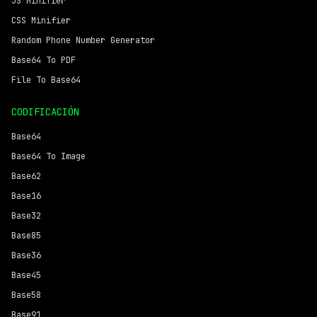
JS Minifier
CSS Minifier
Random Phone Number Generator
Base64 To PDF
File To Base64
CODIFICACIÓN
Base64
Base64 To Image
Base62
Base16
Base32
Base85
Base36
Base45
Base58
Base91