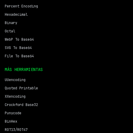
Percent Encoding
Hexadecimal
Binary
Octal
WebP To Base64
SVG To Base64
File To Base64
MÁS HERRAMIENTAS
UUencoding
Quoted Printable
XXencoding
Crockford Base32
Punycode
BinHex
ROT13/ROT47