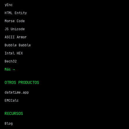
yEnc
HTML Entity
Morse Code
JS Unicode
ASCII Armor
Bubble Babble
Intel HEX
Bech32
Más →
OTROS PRODUCTOS
datetime.app
EMCCalc
RECURSOS
Blog