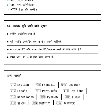
>
क्वेरी स्ट्रिंग पैरामीटर
>
URL पाथ कॉम्पोनेंट्स
>
HTTP हेडर और कुकीज़
>> अक्सर पूछे जाने वाले प्रश्न
परसेंट एन्कोडिंग क्या है?
मुझे परसेंट एन्कोडिंग कब उपयोग करनी चाहिए?
encodeURI और encodeURIComponent में क्या अंतर है?
स्पेस %20 या + में क्यों बदल जाता है?
अन्य भाषाएँ
🇺🇸 English
🇫🇷 Français
🇩🇪 Deutsch
🇪🇸 Español
🇵🇹 Português
🇮🇹 Italiano
🇳🇱 Nederlands
🇷🇺 Русский
🇯🇵 日本語
🇰🇷 한국어
🇨🇳 简体中文
🇹🇼 繁體中文