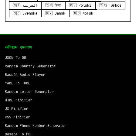
🇸🇦 العربية
🇮🇳 हिन्दी
🇵🇱 Polski
🇹🇷 Türkçe
🇸🇪 Svenska
🇩🇰 Dansk
🇳🇴 Norsk
नवीनतम उपकरण
JSON To GO
Random Country Generator
Base64 Audio Player
YAML To TOML
Random Letter Generator
HTML Minifier
JS Minifier
CSS Minifier
Random Phone Number Generator
Base64 To PDF