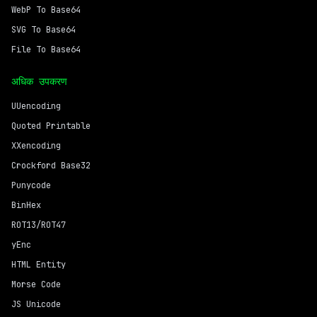
WebP To Base64
SVG To Base64
File To Base64
अधिक उपकरण
UUencoding
Quoted Printable
XXencoding
Crockford Base32
Punycode
BinHex
ROT13/ROT47
yEnc
HTML Entity
Morse Code
JS Unicode