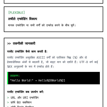
[FLEXIBLE]
लचीले एन्कोडिंग विकल्प
मानक एन्कोडिंग या सभी वर्णों को एन्कोड करने के बीच चुनें।
>> तकनीकी जानकारी
परसेंट एन्कोडिंग कैसे काम करती है:
परसेंट एन्कोडिंग असुरक्षित ASCII वर्णों को प्रतिशत चिह्न (%) और दो
हेक्साडेसिमल अंकों से बदलती है, जो बाइट मान को दर्शाते हैं। UTF‑8 वर्ण कई
‎%XX‎ अनुक्रमों के रूप में एन्कोड होते हैं।
उदाहरण:
"Hello World!" → Hello%20World%21
परसेंट एन्कोडिंग कब उपयोग करें:
>
URL और URI एन्कोडिंग
>
फ़ॉर्म डेटा सबमिशन