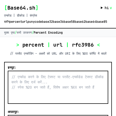
[
Base64.sh
]
hi
v
एन्कोड | डीकोड | कंप्रेस
ब्लॉग
percent
url
punycode
base32
base36
base58
base62
base64
base85
मुख्य पृष्ठ
/
सभी उपकरण
/
Percent Encoding
>
percent
|
url
|
rfc3986
<
// परसेंट एन्कोडिंग – अक्षरों को URL और URI के लिए %XX फ़ॉर्मेट में बदलें
इनपुट:
आउटपुट: