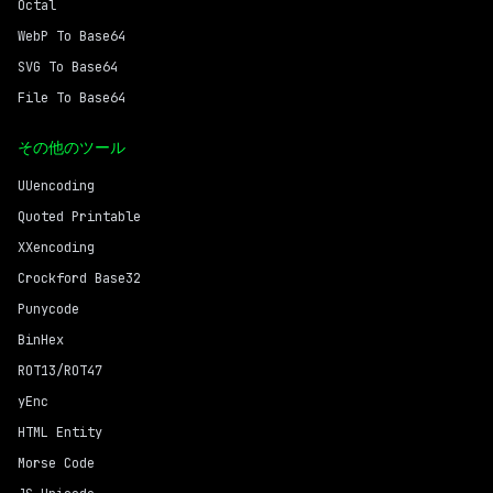
Octal
WebP To Base64
SVG To Base64
File To Base64
その他のツール
UUencoding
Quoted Printable
XXencoding
Crockford Base32
Punycode
BinHex
ROT13/ROT47
yEnc
HTML Entity
Morse Code