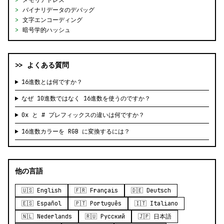
>
メモリアドレス
>
バイナリデータのデバッグ
>
文字エンコーディング
>
暗号学的ハッシュ
>> よくある質問
16進数とは何ですか？
なぜ 10進数ではなく 16進数を使うのですか？
0x と # プレフィックスの違いは何ですか？
16進数カラーを RGB に変換するには？
他の言語
🇺🇸 English
🇫🇷 Français
🇩🇪 Deutsch
🇪🇸 Español
🇵🇹 Português
🇮🇹 Italiano
🇳🇱 Nederlands
🇷🇺 Русский
🇯🇵 日本語