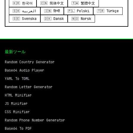
🇰🇷 한국어
🇨🇳 简体中文
🇹🇼 繁體中文
🇸🇦 العربية
🇮🇳 हिन्दी
🇵🇱 Polski
🇹🇷 Türkçe
🇸🇪 Svenska
🇩🇰 Dansk
🇳🇴 Norsk
最新ツール
Random Country Generator
Base64 Audio Player
YAML To TOML
Random Letter Generator
HTML Minifier
JS Minifier
CSS Minifier
Random Phone Number Generator
Base64 To PDF