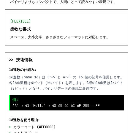
バイナリよりもコンパクトで、人間にとって読みやすい表現です。
[FLEXIBLE]
柔軟な書式
スペース、大小文字、さまざまなフォーマットに対応します。
>> 技術情報
16進数の仕組み:
16進数（base 16）は 0〜9 と A〜F の 16 個の記号を使用します。
各16進数桁は4ビット（半バイト）を表します。2桁の16進数は1バイト
（8ビット）となり、バイナリデータの表現に最適です.
例:
'A' → 41 'Hello' → 48 65 6C 6C 6F 255 → FF
16進数を使う理由:
>
カラーコード (#FF0000)