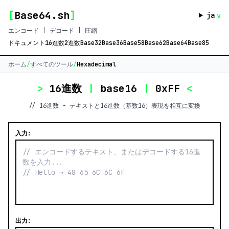
[
Base64.sh
]
ja
v
エンコード | デコード | 圧縮
ドキュメント
16進数
2進数
Base32
Base36
Base58
Base62
Base64
Base85
ホーム
/
すべてのツール
/
Hexadecimal
>
16進数
|
base16
|
0xFF
<
// 16進数 - テキストと16進数（基数16）表現を相互に変換
入力:
出力: