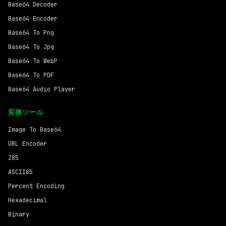
Base64 Decoder
Base64 Encoder
Base64 To Png
Base64 To Jpg
Base64 To WebP
Base64 To PDF
Base64 Audio Player
変換ツール
Image To Base64
URL Encoder
Z85
ASCII85
Percent Encoding
Hexadecimal
Binary