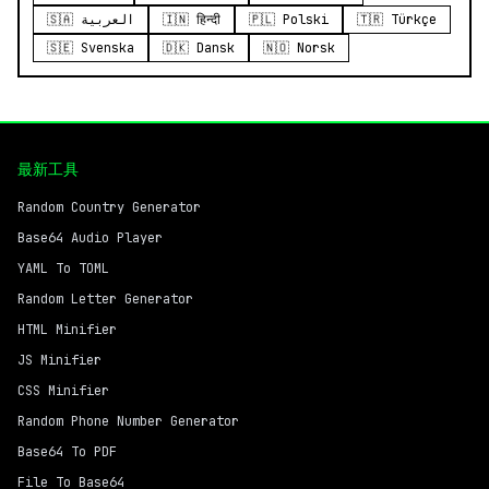
🇸🇦 العربية
🇮🇳 हिन्दी
🇵🇱 Polski
🇹🇷 Türkçe
🇸🇪 Svenska
🇩🇰 Dansk
🇳🇴 Norsk
最新工具
Random Country Generator
Base64 Audio Player
YAML To TOML
Random Letter Generator
HTML Minifier
JS Minifier
CSS Minifier
Random Phone Number Generator
Base64 To PDF
File To Base64