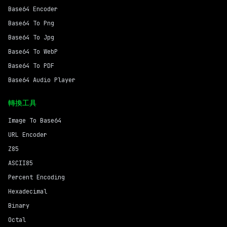
Base64 Encoder
Base64 To Png
Base64 To Jpg
Base64 To WebP
Base64 To PDF
Base64 Audio Player
轉換工具
Image To Base64
URL Encoder
Z85
ASCII85
Percent Encoding
Hexadecimal
Binary
Octal