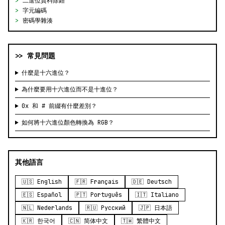
>
二進位資料除錯
>
字元編碼
>
密碼學雜湊
>> 常見問題
什麼是十六進位？
為什麼要用十六進位而不是十進位？
0x 和 # 前綴有什麼差別？
如何將十六進位顏色轉換為 RGB？
其他語言
🇺🇸 English
🇫🇷 Français
🇩🇪 Deutsch
🇪🇸 Español
🇵🇹 Português
🇮🇹 Italiano
🇳🇱 Nederlands
🇷🇺 Русский
🇯🇵 日本語
🇰🇷 한국어
🇨🇳 简体中文
🇹🇼 繁體中文