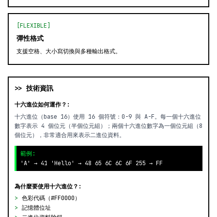
[FLEXIBLE]
彈性格式
支援空格、大小寫切換與多種輸出格式。
>> 技術資訊
十六進位如何運作？:
十六進位（base 16）使用 16 個符號：0-9 與 A-F。每一個十六進位
數字表示 4 個位元（半個位元組）；兩個十六進位數字為一個位元組（8
個位元），非常適合用來表示二進位資料。
範例:
'A' → 41 'Hello' → 48 65 6C 6C 6F 255 → FF
為什麼要使用十六進位？:
>
色彩代碼（#FF0000）
>
記憶體位址