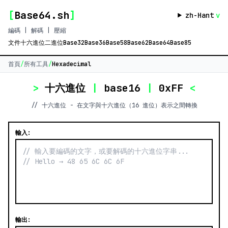
[
Base64.sh
]
zh-Hant
v
編碼 | 解碼 | 壓縮
文件
十六進位
二進位
Base32
Base36
Base58
Base62
Base64
Base85
首頁
/
所有工具
/
Hexadecimal
>
十六進位
|
base16
|
0xFF
<
// 十六進位 - 在文字與十六進位（16 進位）表示之間轉換
輸入:
輸出: