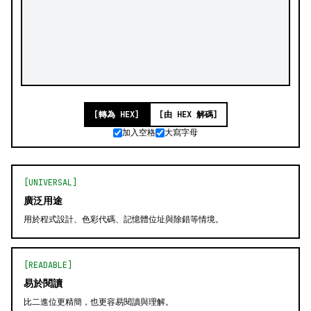
[轉為 HEX]
[由 HEX 解碼]
加入空格
大寫字母
[UNIVERSAL]
廣泛用途
用於程式設計、色彩代碼、記憶體位址與除錯等情境。
[READABLE]
易於閱讀
比二進位更精簡，也更容易閱讀與理解。