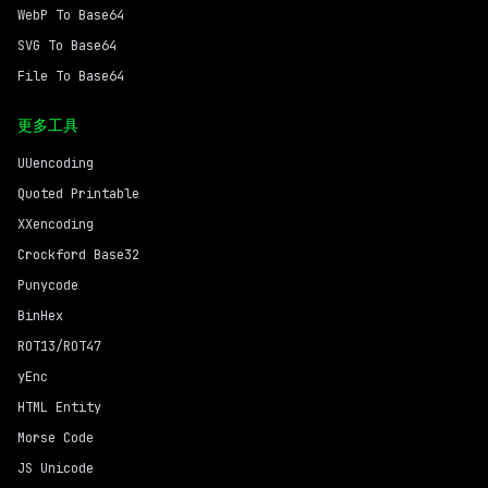
WebP To Base64
SVG To Base64
File To Base64
更多工具
UUencoding
Quoted Printable
XXencoding
Crockford Base32
Punycode
BinHex
ROT13/ROT47
yEnc
HTML Entity
Morse Code
JS Unicode