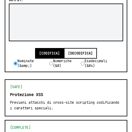
OUTPUT:
[CODIFICA]
[DECODIFICA]
Nominate
Numeriche
Esadecimali
(&amp;)
(&#)
(&#x)
[SAFE]
Protezione XSS
Previeni attacchi di cross-site scripting codificando
i caratteri speciali.
[COMPLETE]