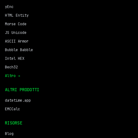
yEnc
HTML Entity
Morse Code
JS Unicode
ASCII Armor
Bubble Babble
Intel HEX
Bech32
Altro →
ALTRI PRODOTTI
datetime.app
EMCCalc
RISORSE
Blog