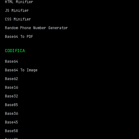
HTML Minifier
JS Minifier
CSS Minifier
Random Phone Number Generator
Base64 To PDF
CODIFICA
Base64
Base64 To Image
Base62
Base16
Base32
Base85
Base36
Base45
Base58