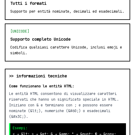
Tutti i formati
Supporto per entità nominate, decimali ed esadecimali.
[UNICODE]
Supporto completo Unicode
Codifica qualsiasi carattere Unicode, inclusi emoji e
simboli.
>> informazioni tecniche
Come funzionano le entità HTML:
Le entità HTML consentono di visualizzare caratteri
riservati che hanno un significato speciale in HTML.
Iniziano con & e terminano con ; e possono essere
nominate (&lt;), numeriche (&#60;) o esadecimali
(&#x3C;).
Esempi:
< → &lt; > → &gt; & → &amp; " → &quot; © → &copy;