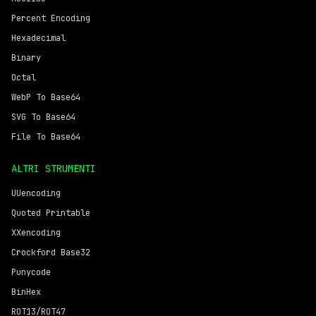
Percent Encoding
Hexadecimal
Binary
Octal
WebP To Base64
SVG To Base64
File To Base64
ALTRI STRUMENTI
UUencoding
Quoted Printable
XXencoding
Crockford Base32
Punycode
BinHex
ROT13/ROT47