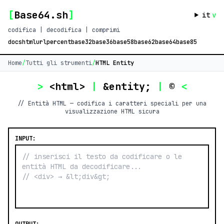
[
Base64.sh
]
it
v
codifica | decodifica | comprimi
docs
html
url
percent
base32
base36
base58
base62
base64
base85
Home
/
Tutti gli strumenti
/
HTML Entity
>
<html>
|
&entity;
|
©
<
// Entità HTML — codifica i caratteri speciali per una
visualizzazione HTML sicura
INPUT: