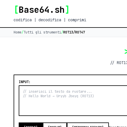
[
Base64.sh
]
codifica | decodifica | comprimi
Home
/
Tutti gli strumenti
/
ROT13/ROT47
// ROT1
INPUT: