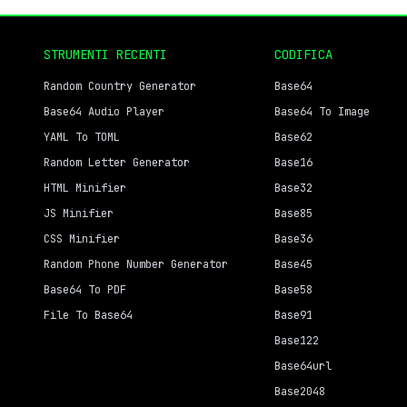
STRUMENTI RECENTI
CODIFICA
Random Country Generator
Base64
Base64 Audio Player
Base64 To Image
YAML To TOML
Base62
Random Letter Generator
Base16
HTML Minifier
Base32
JS Minifier
Base85
CSS Minifier
Base36
Random Phone Number Generator
Base45
Base64 To PDF
Base58
File To Base64
Base91
Base122
Base64url
Base2048