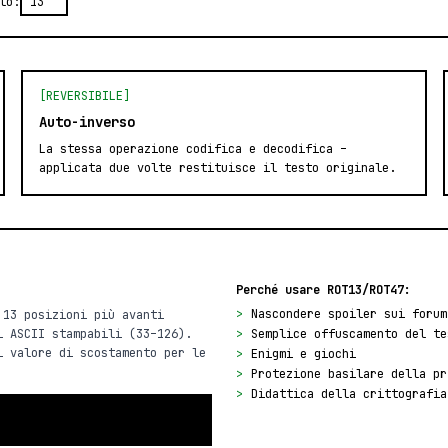
to:
[REVERSIBILE]
Auto-inverso
La stessa operazione codifica e decodifica –
applicata due volte restituisce il testo originale.
Perché usare ROT13/ROT47:
>
Nascondere spoiler sui forum
 13 posizioni più avanti
i ASCII stampabili (33–126).
>
Semplice offuscamento del te
i valore di scostamento per le
>
Enigmi e giochi
>
Protezione basilare della pr
>
Didattica della crittografia