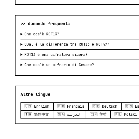
>> domande frequenti
Che cos’è ROT13?
Qual è la differenza tra ROT13 e ROT47?
ROT13 è una cifratura sicura?
Che cos’è un cifrario di Cesare?
Altre lingue
🇺🇸 English
🇫🇷 Français
🇩🇪 Deutsch
🇪🇸 E
🇹🇼 繁體中文
🇸🇦 العربية
🇮🇳 हिन्दी
🇵🇱 Polski