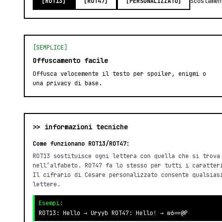
[ROT13]
[ROT47]
[PERSONALIZZATO]
Scostamen
[SEMPLICE]
Offuscamento facile
Offusca velocemente il testo per spoiler, enigmi o
una privacy di base.
>> informazioni tecniche
Come funzionano ROT13/ROT47:
ROT13 sostituisce ogni lettera con quella che si trova
nell’alfabeto. ROT47 fa lo stesso per tutti i caratter
Il cifrario di Cesare personalizzato consente qualsias
lettere.
Esempi:
ROT13: Hello → Uryyb ROT47: Hello! → w6==@P