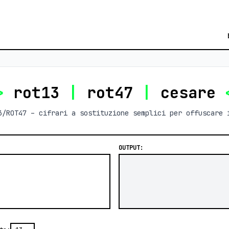
>
rot13
|
rot47
|
cesare
3/ROT47 – cifrari a sostituzione semplici per offuscare 
OUTPUT: