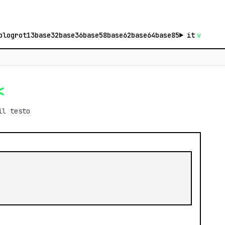
blog
rot13
base32
base36
base58
base62
base64
base85
it
v
<
il testo