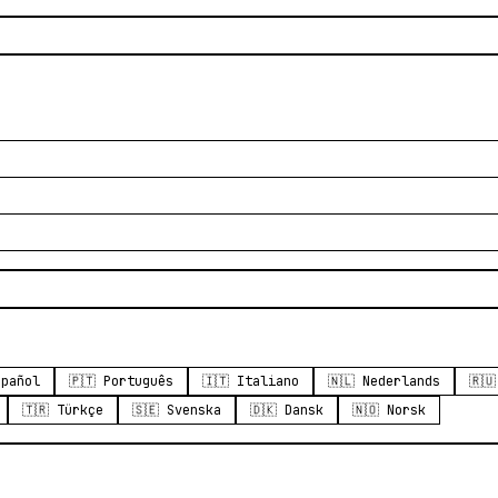
spañol
🇵🇹 Português
🇮🇹 Italiano
🇳🇱 Nederlands
🇷
🇹🇷 Türkçe
🇸🇪 Svenska
🇩🇰 Dansk
🇳🇴 Norsk