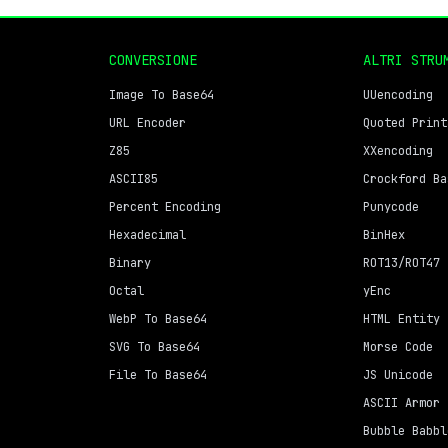
CONVERSIONE
ALTRI STRU
Image To Base64
UUencoding
URL Encoder
Quoted Print
Z85
XXencoding
ASCII85
Crockford Ba
Percent Encoding
Punycode
Hexadecimal
BinHex
Binary
ROT13/ROT47
Octal
yEnc
WebP To Base64
HTML Entity
SVG To Base64
Morse Code
File To Base64
JS Unicode
ASCII Armor
Bubble Babbl