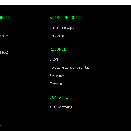
MENTI
ALTRI PRODOTTI
datetime.app
able
EMCCalc
RISORSE
se32
Blog
Tutti gli strumenti
Privacy
Termini
CONTATTI
X (Twitter)
e