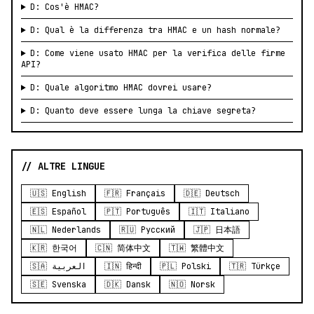
D: Cos'è HMAC?
D: Qual è la differenza tra HMAC e un hash normale?
D: Come viene usato HMAC per la verifica delle firme
API?
D: Quale algoritmo HMAC dovrei usare?
D: Quanto deve essere lunga la chiave segreta?
// ALTRE LINGUE
🇺🇸 English
🇫🇷 Français
🇩🇪 Deutsch
🇪🇸 Español
🇵🇹 Português
🇮🇹 Italiano
🇳🇱 Nederlands
🇷🇺 Русский
🇯🇵 日本語
🇰🇷 한국어
🇨🇳 简体中文
🇹🇼 繁體中文
🇸🇦 العربية
🇮🇳 हिन्दी
🇵🇱 Polski
🇹🇷 Türkçe
🇸🇪 Svenska
🇩🇰 Dansk
🇳🇴 Norsk