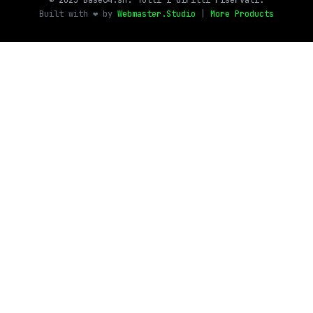
© 2025 Base64.sh. Tutti i diritti riservati.
Built with ❤️ by
Webmaster.Studio
|
More Products