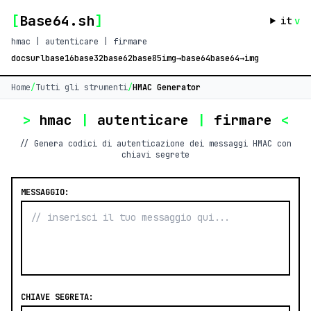
[
Base64.sh
]
it
v
hmac | autenticare | firmare
docs
url
base16
base32
base62
base85
img→base64
base64→img
Home
/
Tutti gli strumenti
/
HMAC Generator
>
hmac
|
autenticare
|
firmare
<
// Genera codici di autenticazione dei messaggi HMAC con
chiavi segrete
MESSAGGIO:
CHIAVE SEGRETA: