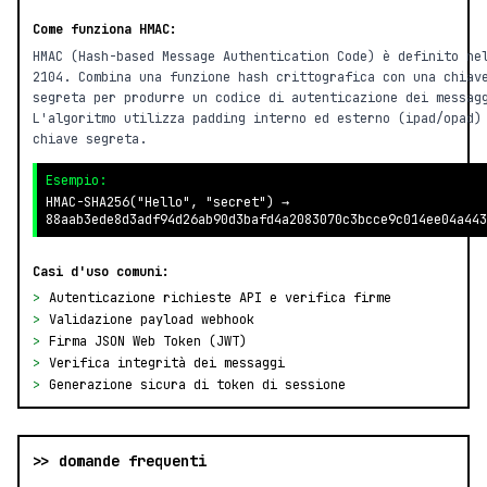
Come funziona HMAC:
HMAC (Hash-based Message Authentication Code) è definito ne
2104. Combina una funzione hash crittografica con una chiav
segreta per produrre un codice di autenticazione dei messag
L'algoritmo utilizza padding interno ed esterno (ipad/opad)
chiave segreta.
Esempio:
HMAC-SHA256("Hello", "secret") →
88aab3ede8d3adf94d26ab90d3bafd4a2083070c3bcce9c014ee04a443
Casi d'uso comuni:
>
Autenticazione richieste API e verifica firme
>
Validazione payload webhook
>
Firma JSON Web Token (JWT)
>
Verifica integrità dei messaggi
>
Generazione sicura di token di sessione
>> domande frequenti