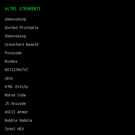
ALTRI STRUMENTI
UUencoding
Quoted Printable
XXencoding
Crockford Base32
Punycode
BinHex
ROT13/ROT47
yEnc
HTML Entity
Morse Code
JS Unicode
ASCII Armor
Bubble Babble
Intel HEX