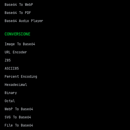
Base64 To WebP
Base64 To PDF
Base64 Audio Player
CONVERSIONE
Image To Base64
URL Encoder
Z85
ASCII85
Percent Encoding
Hexadecimal
Binary
Octal
WebP To Base64
SVG To Base64
File To Base64