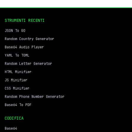
STRUMENTI RECENTI
JSON To GO
Random Country Generator
Base64 Audio Player
YAML To TOML
Random Letter Generator
HTML Minifier
JS Minifier
CSS Minifier
Random Phone Number Generator
Base64 To PDF
CODIFICA
Base64