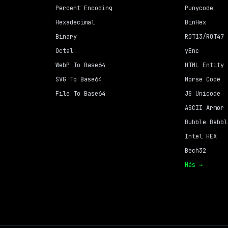
Percent Encoding
Punycode
Hexadecimal
BinHex
Binary
ROT13/ROT47
Octal
yEnc
WebP To Base64
HTML Entity
SVG To Base64
Morse Code
File To Base64
JS Unicode
ASCII Armor
Bubble Babbl
Intel HEX
Bech32
Más →