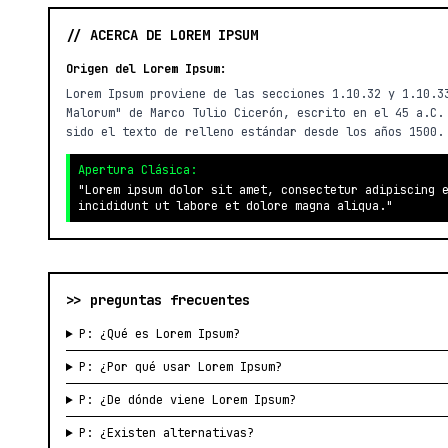
// ACERCA DE LOREM IPSUM
Origen del Lorem Ipsum:
Lorem Ipsum proviene de las secciones 1.10.32 y 1.10.3
Malorum" de Marco Tulio Cicerón, escrito en el 45 a.C.
sido el texto de relleno estándar desde los años 1500.
Apertura Clásica:
"Lorem ipsum dolor sit amet, consectetur adipiscing 
incididunt ut labore et dolore magna aliqua."
>> preguntas frecuentes
P: ¿Qué es Lorem Ipsum?
P: ¿Por qué usar Lorem Ipsum?
P: ¿De dónde viene Lorem Ipsum?
P: ¿Existen alternativas?