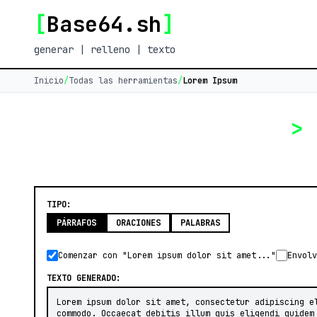
[
Base64.sh
]
generar | relleno | texto
Inicio
/
Todas las herramientas
/
Lorem Ipsum
>
TIPO:
PÁRRAFOS
ORACIONES
PALABRAS
Comenzar con "Lorem ipsum dolor sit amet..."
Envolv
TEXTO GENERADO: