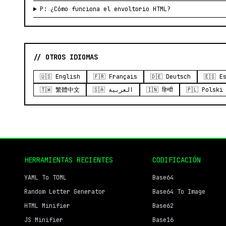
P: ¿Cómo funciona el envoltorio HTML?
// OTROS IDIOMAS
🇺🇸 English
🇫🇷 Français
🇩🇪 Deutsch
🇪🇸 E
🇹🇼 繁體中文
🇸🇦 العربية
🇮🇳 हिन्दी
🇵🇱 Polski
HERRAMIENTAS RECIENTES
CODIFICACIÓN
YAML To TOML
Base64
Random Letter Generator
Base64 To Image
HTML Minifier
Base62
JS Minifier
Base16