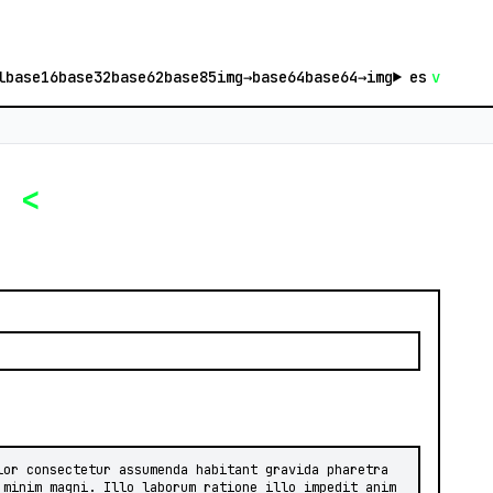
l
base16
base32
base62
base85
img→base64
base64→img
es
v
o
<