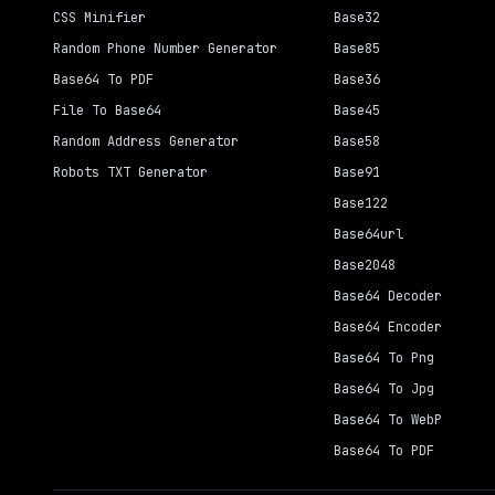
CSS Minifier
Base32
Random Phone Number Generator
Base85
Base64 To PDF
Base36
File To Base64
Base45
Random Address Generator
Base58
Robots TXT Generator
Base91
Base122
Base64url
Base2048
Base64 Decoder
Base64 Encoder
Base64 To Png
Base64 To Jpg
Base64 To WebP
Base64 To PDF