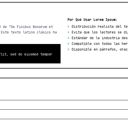
Por Qué Usar Lorem Ipsum:
>
Distribución realista del te
3 de "De Finibus Bonorum et
 Este texto latino clásico ha
>
Evita que los lectores se di
>
Estándar de la industria des
>
Compatible con todas las her
>
Disponible en párrafos, orac
elit, sed do eiusmod tempor