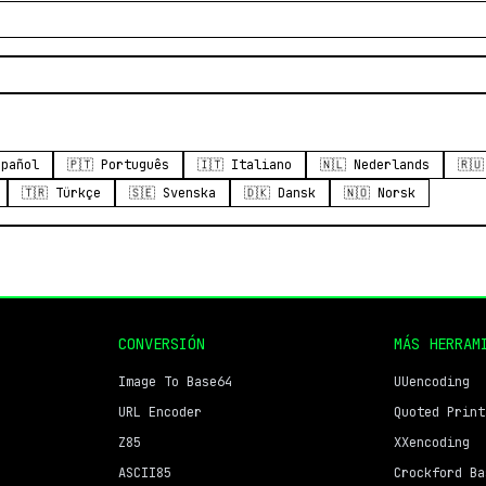
spañol
🇵🇹 Português
🇮🇹 Italiano
🇳🇱 Nederlands
🇷
🇹🇷 Türkçe
🇸🇪 Svenska
🇩🇰 Dansk
🇳🇴 Norsk
CONVERSIÓN
MÁS HERRAM
Image To Base64
UUencoding
URL Encoder
Quoted Print
Z85
XXencoding
ASCII85
Crockford Ba