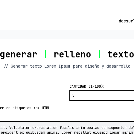
docs
ur
generar
|
relleno
|
text
// Generar texto Lorem Ipsum para diseño y desarrollo
CANTIDAD (1-100):
er en etiquetas <p> HTML