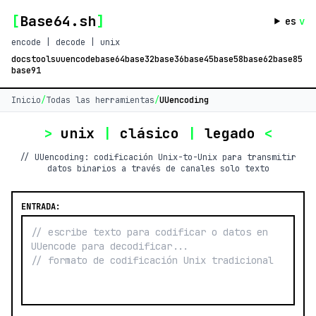
[
Base64.sh
]
es
v
encode | decode | unix
docs
tools
uuencode
base64
base32
base36
base45
base58
base62
base85
base91
Inicio
/
Todas las herramientas
/
UUencoding
>
unix
|
clásico
|
legado
<
// UUencoding: codificación Unix-to-Unix para transmitir
datos binarios a través de canales solo texto
ENTRADA: