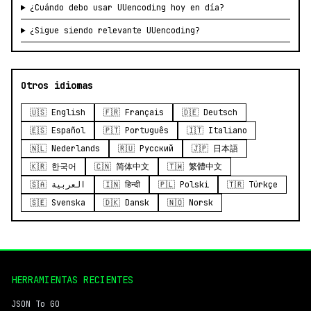
¿Cuándo debo usar UUencoding hoy en día?
¿Sigue siendo relevante UUencoding?
Otros idiomas
🇺🇸 English
🇫🇷 Français
🇩🇪 Deutsch
🇪🇸 Español
🇵🇹 Português
🇮🇹 Italiano
🇳🇱 Nederlands
🇷🇺 Русский
🇯🇵 日本語
🇰🇷 한국어
🇨🇳 简体中文
🇹🇼 繁體中文
🇸🇦 العربية
🇮🇳 हिन्दी
🇵🇱 Polski
🇹🇷 Türkçe
🇸🇪 Svenska
🇩🇰 Dansk
🇳🇴 Norsk
HERRAMIENTAS RECIENTES
JSON To GO