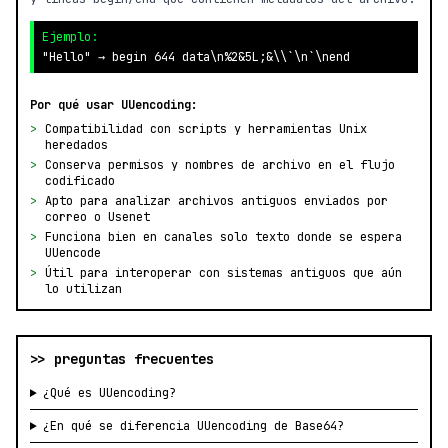
Ejemplo:
"Hello" → begin 644 data\n%2&5L;&\\`\n`\nend
Por qué usar UUencoding:
>
Compatibilidad con scripts y herramientas Unix
heredados
>
Conserva permisos y nombres de archivo en el flujo
codificado
>
Apto para analizar archivos antiguos enviados por
correo o Usenet
>
Funciona bien en canales solo texto donde se espera
UUencode
>
Útil para interoperar con sistemas antiguos que aún
lo utilizan
>> preguntas frecuentes
¿Qué es UUencoding?
¿En qué se diferencia UUencoding de Base64?