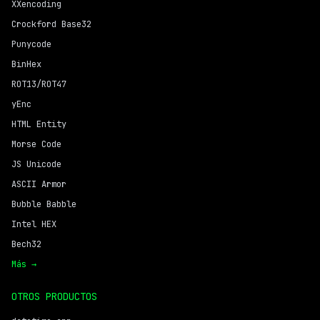
XXencoding
Crockford Base32
Punycode
BinHex
ROT13/ROT47
yEnc
HTML Entity
Morse Code
JS Unicode
ASCII Armor
Bubble Babble
Intel HEX
Bech32
Más →
OTROS PRODUCTOS