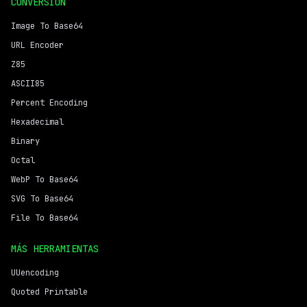
CONVERSIÓN
Image To Base64
URL Encoder
Z85
ASCII85
Percent Encoding
Hexadecimal
Binary
Octal
WebP To Base64
SVG To Base64
File To Base64
MÁS HERRAMIENTAS
UUencoding
Quoted Printable