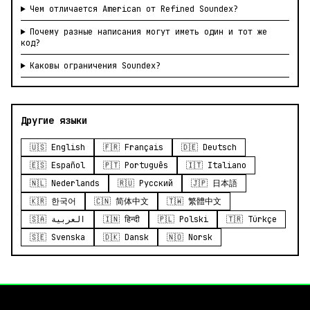
Чем отличается American от Refined Soundex?
Почему разные написания могут иметь один и тот же
код?
Каковы ограничения Soundex?
Другие языки
🇺🇸 English
🇫🇷 Français
🇩🇪 Deutsch
🇪🇸 Español
🇵🇹 Português
🇮🇹 Italiano
🇳🇱 Nederlands
🇷🇺 Русский
🇯🇵 日本語
🇰🇷 한국어
🇨🇳 简体中文
🇹🇼 繁體中文
🇸🇦 العربية
🇮🇳 हिन्दी
🇵🇱 Polski
🇹🇷 Türkçe
🇸🇪 Svenska
🇩🇰 Dansk
🇳🇴 Norsk