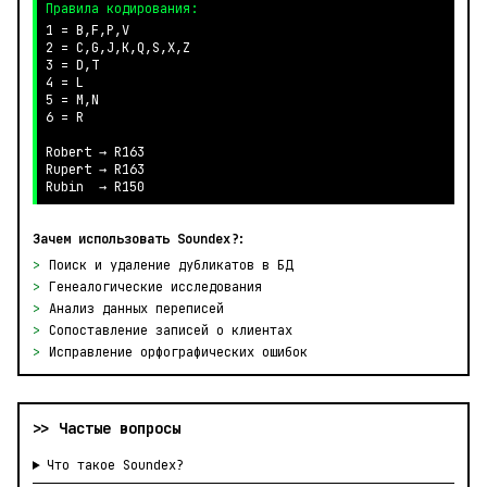
Правила кодирования:
1 = B,F,P,V

2 = C,G,J,K,Q,S,X,Z

3 = D,T

4 = L

5 = M,N

6 = R

Robert → R163

Rupert → R163

Rubin  → R150
Зачем использовать Soundex?:
>
Поиск и удаление дубликатов в БД
>
Генеалогические исследования
>
Анализ данных переписей
>
Сопоставление записей о клиентах
>
Исправление орфографических ошибок
>> Частые вопросы
Что такое Soundex?