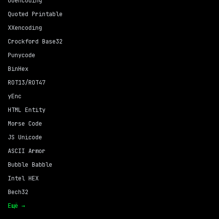
UUencoding
Quoted Printable
XXencoding
Crockford Base32
Punycode
BinHex
ROT13/ROT47
yEnc
HTML Entity
Morse Code
JS Unicode
ASCII Armor
Bubble Babble
Intel HEX
Bech32
Ещё →