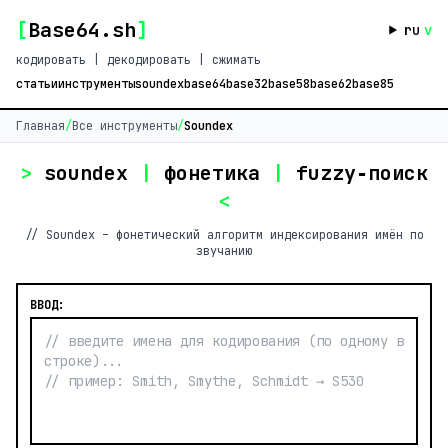
[
Base64.sh
]
ru
v
кодировать | декодировать | сжимать
статьи
инструменты
soundex
base64
base32
base58
base62
base85
Главная
/
Все инструменты
/
Soundex
>
soundex
|
фонетика
|
fuzzy‑поиск
<
// Soundex – фонетический алгоритм индексирования имён по
звучанию
ВВОД: