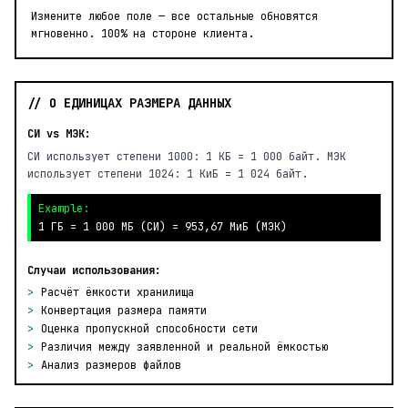
Измените любое поле — все остальные обновятся
мгновенно. 100% на стороне клиента.
// О ЕДИНИЦАХ РАЗМЕРА ДАННЫХ
СИ vs МЭК:
СИ использует степени 1000: 1 КБ = 1 000 байт. МЭК
использует степени 1024: 1 КиБ = 1 024 байт.
Example:
1 ГБ = 1 000 МБ (СИ) = 953,67 МиБ (МЭК)
Случаи использования:
>
Расчёт ёмкости хранилища
>
Конвертация размера памяти
>
Оценка пропускной способности сети
>
Различия между заявленной и реальной ёмкостью
>
Анализ размеров файлов