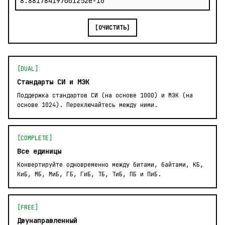
[ОЧИСТИТЬ]
[DUAL]
Стандарты СИ и МЭК
Поддержка стандартов СИ (на основе 1000) и МЭК (на
основе 1024). Переключайтесь между ними.
[COMPLETE]
Все единицы
Конвертируйте одновременно между битами, байтами, КБ,
КиБ, МБ, МиБ, ГБ, ГиБ, ТБ, ТиБ, ПБ и ПиБ.
[FREE]
Двунаправленный