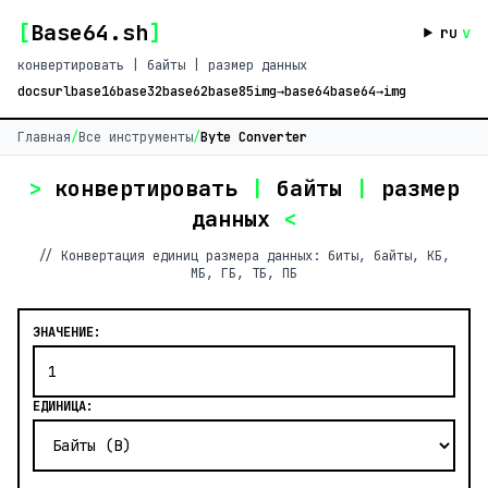
[
Base64.sh
]
ru
v
конвертировать | байты | размер данных
docs
url
base16
base32
base62
base85
img→base64
base64→img
Главная
/
Все инструменты
/
Byte Converter
>
конвертировать
|
байты
|
размер
данных
<
// Конвертация единиц размера данных: биты, байты, КБ,
МБ, ГБ, ТБ, ПБ
ЗНАЧЕНИЕ:
ЕДИНИЦА: