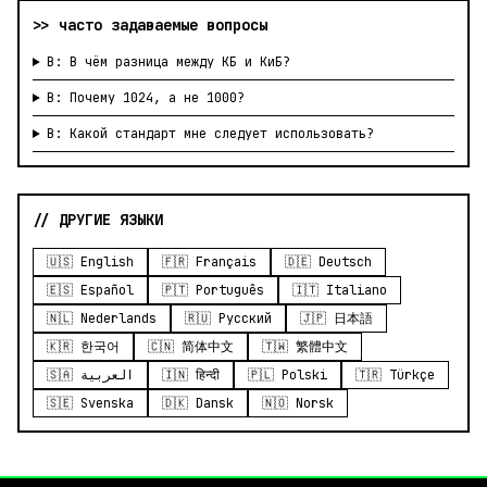
>> часто задаваемые вопросы
В: В чём разница между КБ и КиБ?
В: Почему 1024, а не 1000?
В: Какой стандарт мне следует использовать?
// ДРУГИЕ ЯЗЫКИ
🇺🇸 English
🇫🇷 Français
🇩🇪 Deutsch
🇪🇸 Español
🇵🇹 Português
🇮🇹 Italiano
🇳🇱 Nederlands
🇷🇺 Русский
🇯🇵 日本語
🇰🇷 한국어
🇨🇳 简体中文
🇹🇼 繁體中文
🇸🇦 العربية
🇮🇳 हिन्दी
🇵🇱 Polski
🇹🇷 Türkçe
🇸🇪 Svenska
🇩🇰 Dansk
🇳🇴 Norsk