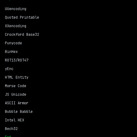
UUencoding
Quoted Printable
XXencoding
Crockford Base32
Punycode
BinHex
ROT13/ROT47
yEnc
HTML Entity
Morse Code
JS Unicode
ASCII Armor
Bubble Babble
Intel HEX
Bech32