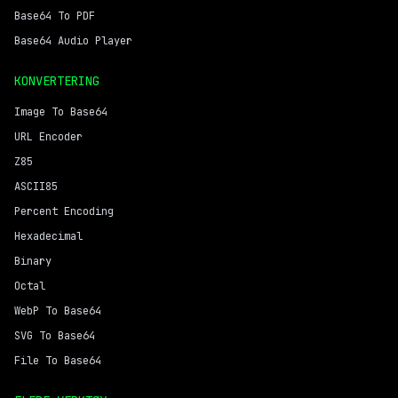
Base64 To PDF
Base64 Audio Player
KONVERTERING
Image To Base64
URL Encoder
Z85
ASCII85
Percent Encoding
Hexadecimal
Binary
Octal
WebP To Base64
SVG To Base64
File To Base64