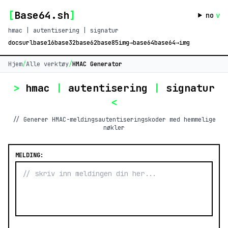
[
Base64.sh
]
no
v
hmac | autentisering | signatur
docs
url
base16
base32
base62
base85
img→base64
base64→img
Hjem
/
Alle verktøy
/
HMAC Generator
>
hmac
|
autentisering
|
signatur
<
// Generer HMAC-meldingsautentiseringskoder med hemmelige
nøkler
MELDING: