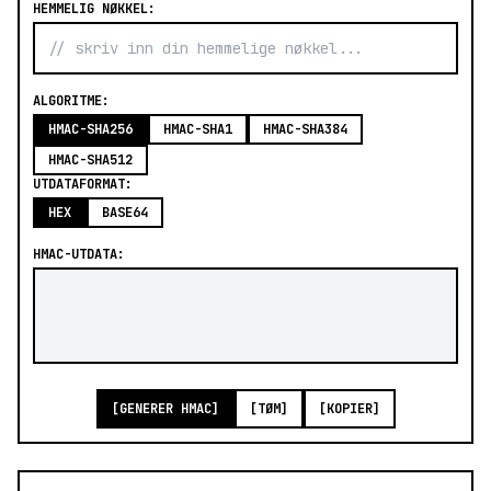
HEMMELIG NØKKEL:
ALGORITME:
HMAC-SHA256
HMAC-SHA1
HMAC-SHA384
HMAC-SHA512
UTDATAFORMAT:
HEX
BASE64
HMAC-UTDATA:
[GENERER HMAC]
[TØM]
[KOPIER]