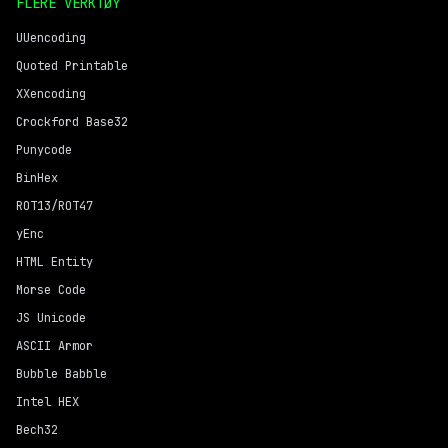
FLERE VERKTØY
UUencoding
Quoted Printable
XXencoding
Crockford Base32
Punycode
BinHex
ROT13/ROT47
yEnc
HTML Entity
Morse Code
JS Unicode
ASCII Armor
Bubble Babble
Intel HEX
Bech32