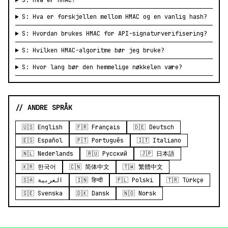
S: Hva er HMAC?
S: Hva er forskjellen mellom HMAC og en vanlig hash?
S: Hvordan brukes HMAC for API-signaturverifisering?
S: Hvilken HMAC-algoritme bør jeg bruke?
S: Hvor lang bør den hemmelige nøkkelen være?
// ANDRE SPRÅK
🇺🇸 English
🇫🇷 Français
🇩🇪 Deutsch
🇪🇸 Español
🇵🇹 Português
🇮🇹 Italiano
🇳🇱 Nederlands
🇷🇺 Русский
🇯🇵 日本語
🇰🇷 한국어
🇨🇳 简体中文
🇹🇼 繁體中文
🇸🇦 العربية
🇮🇳 हिन्दी
🇵🇱 Polski
🇹🇷 Türkçe
🇸🇪 Svenska
🇩🇰 Dansk
🇳🇴 Norsk