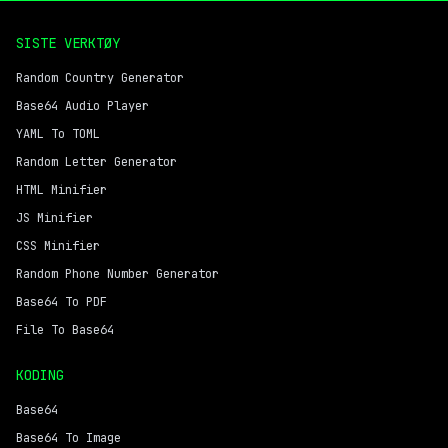
SISTE VERKTØY
Random Country Generator
Base64 Audio Player
YAML To TOML
Random Letter Generator
HTML Minifier
JS Minifier
CSS Minifier
Random Phone Number Generator
Base64 To PDF
File To Base64
KODING
Base64
Base64 To Image