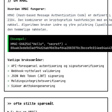
// OM HMAC
Hvordan HMAC fungerer:
HMAC (Hash-based Message Authentication Code) er definert i
2104. Den kombinerer en kryptografisk hashfunksjon med en h
nøkkel. Algoritmen bruker indre og ytre polstring (ipad/opa
den hemmelige nøkkelen.
Eksempel:
HMAC-SHA256("Hello", "secret") →
88aab3ede8d3adf94d26ab90d3bafd4a2083070c3bcce9c014ee04a443
Vanlige bruksområder:
>
API-forespørsel autentisering og signaturverifisering
>
Webhook-nyttelast validering
>
JSON Web Token (JWT) signering
>
Meldingsintegritetsverifisering
>
Sikker økttokengenerering
>> ofte stilte spørsmål