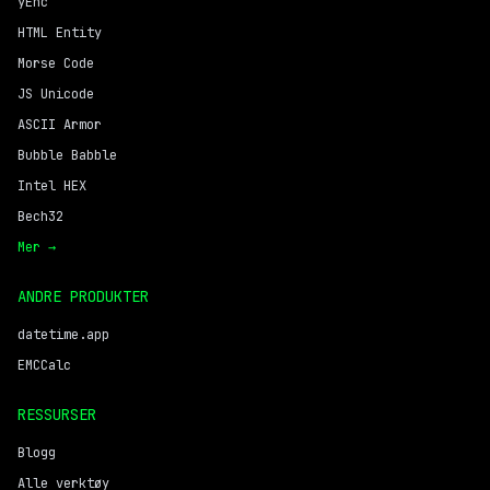
yEnc
HTML Entity
Morse Code
JS Unicode
ASCII Armor
Bubble Babble
Intel HEX
Bech32
Mer →
ANDRE PRODUKTER
datetime.app
EMCCalc
RESSURSER
Blogg
Alle verktøy