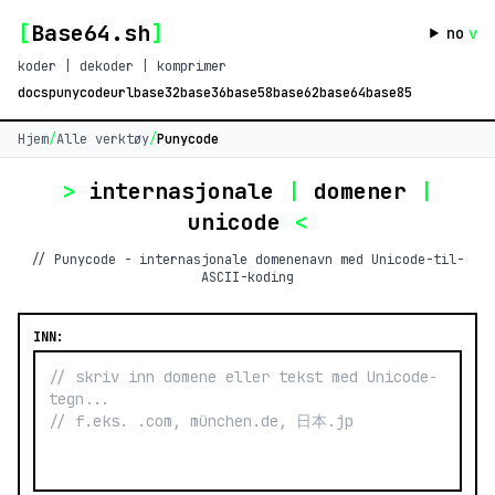
[
Base64.sh
]
no
v
koder | dekoder | komprimer
docs
punycode
url
base32
base36
base58
base62
base64
base85
Hjem
/
Alle verktøy
/
Punycode
>
internasjonale
|
domener
|
unicode
<
// Punycode - internasjonale domenenavn med Unicode-til-
ASCII-koding
INN: