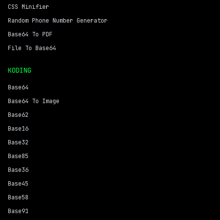
CSS Minifier
Random Phone Number Generator
Base64 To PDF
File To Base64
KODING
Base64
Base64 To Image
Base62
Base16
Base32
Base85
Base36
Base45
Base58
Base91