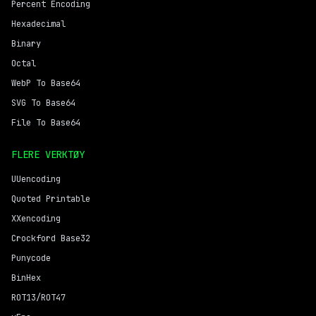
Percent Encoding
Hexadecimal
Binary
Octal
WebP To Base64
SVG To Base64
File To Base64
FLERE VERKTØY
UUencoding
Quoted Printable
XXencoding
Crockford Base32
Punycode
BinHex
ROT13/ROT47