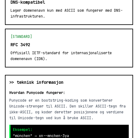
DNS-kompatibel
Lager domenenavn kun med ASCII som fungerer med DNS-
infrastrukturen.
[STANDARD]
RFC 3492
Offisiell IETF-standard for internasjonaliserte
domenenavn (IDN).
>> teknisk informasjon
Hvordan Punycode fungerer:
Punycode er en bootstring-koding som konverterer
Unicode-strenger til ASCII. Den skiller ASCII-tegn fra
ikke-ASCII, og koder deretter posisjonene og verdiene
til Unicode-tegn ved kun å bruke ASCII.
Eksempel:
"münchen" → xn--mnchen-3ya