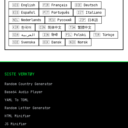
🇺🇸 English
🇫🇷 Français
🇩🇪 Deutsch
🇪🇸 Español
🇵🇹 Português
🇮🇹 Italiano
🇳🇱 Nederlands
🇷🇺 Русский
🇯🇵 日本語
🇰🇷 한국어
🇨🇳 简体中文
🇹🇼 繁體中文
🇸🇦 العربية
🇮🇳 हिन्दी
🇵🇱 Polski
🇹🇷 Türkçe
🇸🇪 Svenska
🇩🇰 Dansk
🇳🇴 Norsk
SISTE VERKTØY
Random Country Generator
Base64 Audio Player
YAML To TOML
Random Letter Generator
HTML Minifier
JS Minifier