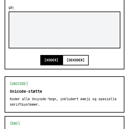
UT:
[KODER]
[DEKODER]
[UNICODE]
Unicode-støtte
Koder alle Unicode-tegn, inkludert emoji og spesielle
skriftsystemer.
[DNS]