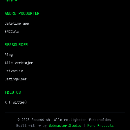
Mere →
ANDRE PRODUKTER
datetime.app
EMCCalc
RESSOURCER
Blog
Alle værktøjer
Privatliv
Betingelser
FØLG OS
X (Twitter)
© 2025 Base64.sh. Alle rettigheder forbeholdes.
Built with ❤️ by
Webmaster.Studio
|
More Products