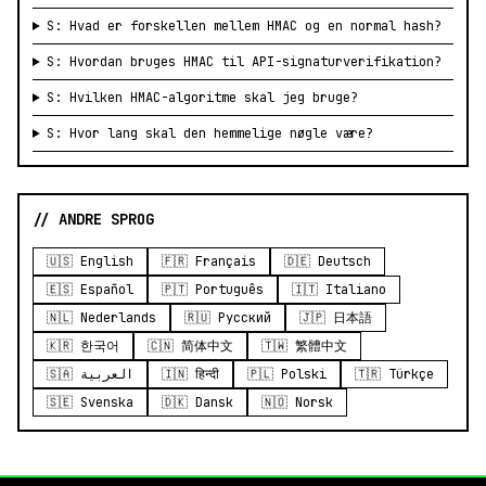
S: Hvad er forskellen mellem HMAC og en normal hash?
S: Hvordan bruges HMAC til API-signaturverifikation?
S: Hvilken HMAC-algoritme skal jeg bruge?
S: Hvor lang skal den hemmelige nøgle være?
// ANDRE SPROG
🇺🇸 English
🇫🇷 Français
🇩🇪 Deutsch
🇪🇸 Español
🇵🇹 Português
🇮🇹 Italiano
🇳🇱 Nederlands
🇷🇺 Русский
🇯🇵 日本語
🇰🇷 한국어
🇨🇳 简体中文
🇹🇼 繁體中文
🇸🇦 العربية
🇮🇳 हिन्दी
🇵🇱 Polski
🇹🇷 Türkçe
🇸🇪 Svenska
🇩🇰 Dansk
🇳🇴 Norsk