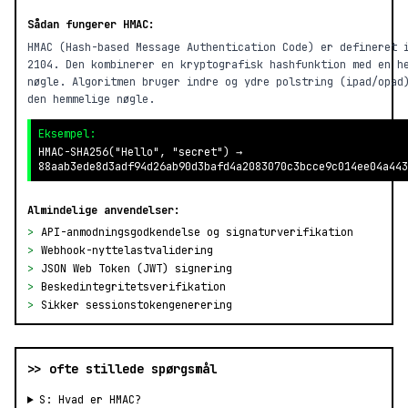
Sådan fungerer HMAC:
HMAC (Hash-based Message Authentication Code) er defineret 
2104. Den kombinerer en kryptografisk hashfunktion med en h
nøgle. Algoritmen bruger indre og ydre polstring (ipad/opad
den hemmelige nøgle.
Eksempel:
HMAC-SHA256("Hello", "secret") →
88aab3ede8d3adf94d26ab90d3bafd4a2083070c3bcce9c014ee04a443
Almindelige anvendelser:
>
API-anmodningsgodkendelse og signaturverifikation
>
Webhook-nyttelastvalidering
>
JSON Web Token (JWT) signering
>
Beskedintegritetsverifikation
>
Sikker sessionstokengenerering
>> ofte stillede spørgsmål
S: Hvad er HMAC?