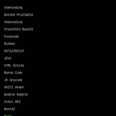
UUencoding
Quoted Printable
XXencoding
Crockford Base32
Punycode
BinHex
ROT13/ROT47
yEnc
HTML Entity
Morse Code
JS Unicode
ASCII Armor
Bubble Babble
Intel HEX
Bech32