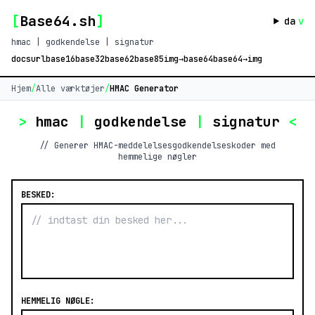
[
Base64.sh
]
da
v
hmac | godkendelse | signatur
docs
url
base16
base32
base62
base85
img→base64
base64→img
Hjem
/
Alle værktøjer
/
HMAC Generator
>
hmac
|
godkendelse
|
signatur
<
// Generer HMAC-meddelelsesgodkendelseskoder med
hemmelige nøgler
BESKED:
HEMMELIG NØGLE: