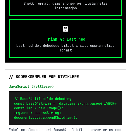
Sjekk format, dimensjoner og filstørrelse
informasjon
💾
Trinn 4: Last ned
Last ned det dekodede bildet i sitt opprinnelige
format
// KODEEKSEMPLER FOR UTVIKLERE
JavaScript (Nettleser)
// Base64 til bilde dekoding

const base64String = 'data:image/png;base64,iVBORw0...';

const img = new Image();

img.src = base64String;

document.body.appendChild(img);
Enkel nettleserbasert Base64 til bilde konvertering med