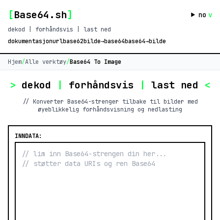
[
Base64.sh
]
no
v
dekod | forhåndsvis | last ned
dokumentasjon
url
base62
bilde→base64
base64→bilde
Hjem
/
Alle verktøy
/
Base64 To Image
>
dekod
|
forhåndsvis
|
last ned
<
// Konverter Base64-strenger tilbake til bilder med
øyeblikkelig forhåndsvisning og nedlasting
INNDATA: