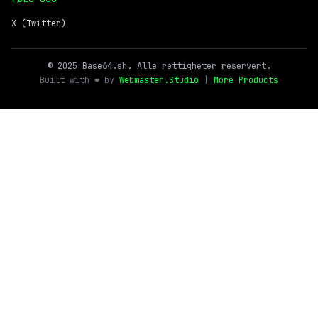
X (Twitter)
© 2025 Base64.sh. Alle rettigheter reservert.
Built with ❤️ by
Webmaster.Studio
|
More Products