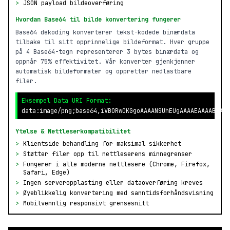
>
JSON payload bildeoverføring
Hvordan Base64 til bilde konvertering fungerer
Base64 dekoding konverterer tekst-kodede binærdata
tilbake til sitt opprinnelige bildeformat. Hver gruppe
på 4 Base64-tegn representerer 3 bytes binærdata og
oppnår 75% effektivitet. Vår konverter gjenkjenner
automatisk bildeformater og oppretter nedlastbare
filer.
Eksempel Data URI Format:
data:image/png;base64,iVBORw0KGgoAAAANSUhEUgAAAAEAAAABCAYA
Ytelse & Nettleserkompatibilitet
>
Klientside behandling for maksimal sikkerhet
>
Støtter filer opp til nettleserens minnegrenser
>
Fungerer i alle moderne nettlesere (Chrome, Firefox,
Safari, Edge)
>
Ingen serveropplasting eller dataoverføring kreves
>
Øyeblikkelig konvertering med sanntidsforhåndsvisning
>
Mobilvennlig responsivt grensesnitt