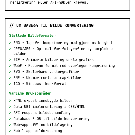
registrering eller API-nøkler kreves.
// OM BASE64 TIL BILDE KONVERTERING
Støttede Bildeformater
>
PNG - Tapsfri komprimering med gjennomsiktighet
>
JPEG/JPG - Optimal for fotografier og komplekse
bilder
>
GIF - Animerte bilder og enkle grafikk
>
WebP - Moderne format med overlegen komprimering
>
SVG - Skalerbare vektorgrafiker
>
BMP - Ukomprimerte bitmap-bilder
>
ICO - Windows ikon-format
Vanlige Bruksområder
>
HTML e-post innebygde bilder
>
Data URI implementering i CSS/HTML
>
API respons bildebehandling
>
Database BLOB til bilde konvertering
>
Web-app offline bildelagring
>
Mobil app bilde-caching