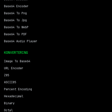
Base64 Encoder
Base64 To Png
Base64 To Jpg
Base64 To WebP
Base64 To PDF
Base64 Audio Player
KONVERTERING
Image To Base64
URL Encoder
Z85
ASCII85
Percent Encoding
Hexadecimal
Binary
Octal