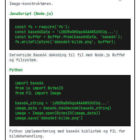
Image-konstruktøren.
JavaScript (Node.js)
const fs = require('fs');

const base64Data = 'iVBORw0KGgoAAAANSUhEUg...';

const buffer = Buffer.from(base64Data, 'base64');

fs.writeFileSync('dekodet-bilde.png', buffer);
Serverside Base64 dekoding til fil med Node.js Buffer
og filsystem.
Python
import base64

from io import BytesIO

from PIL import Image

base64_string = 'iVBORw0KGgoAAAANSUhEUg...'

image_data = base64.b64decode(base64_string)

image = Image.open(BytesIO(image_data))

image.save('dekodet-bilde.png')
Python implementering med base64 bibliotek og PIL for
bildebehandling.