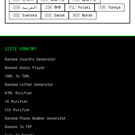
🇸🇦 العربية
🇮🇳 हिन्दी
🇵🇱 Polski
🇹🇷 Türkçe
🇸🇪 Svenska
🇩🇰 Dansk
🇳🇴 Norsk
SISTE VERKTØY
Random Country Generator
Base64 Audio Player
YAML To TOML
Random Letter Generator
HTML Minifier
JS Minifier
CSS Minifier
Random Phone Number Generator
Base64 To PDF