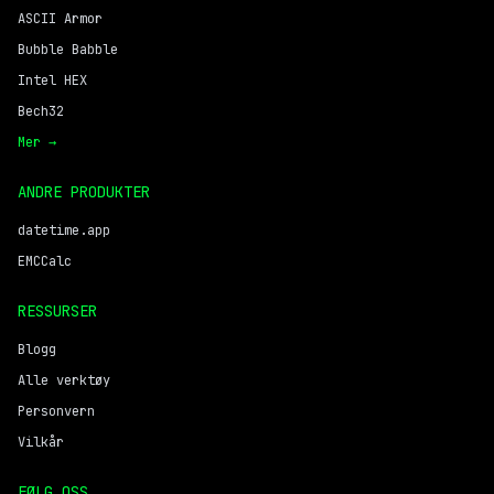
ASCII Armor
Bubble Babble
Intel HEX
Bech32
Mer →
ANDRE PRODUKTER
datetime.app
EMCCalc
RESSURSER
Blogg
Alle verktøy
Personvern
Vilkår
FØLG OSS