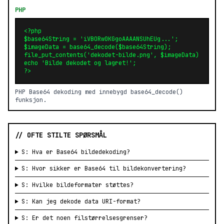
PHP
<?php

$base64String = 'iVBORw0KGgoAAAANSUhEUg...';

$imageData = base64_decode($base64String);

file_put_contents('dekodet-bilde.png', $imageData);

echo 'Bilde dekodet og lagret!';

?>
PHP Base64 dekoding med innebygd base64_decode()
funksjon.
// OFTE STILTE SPØRSMÅL
S: Hva er Base64 bildedekoding?
S: Hvor sikker er Base64 til bildekonvertering?
S: Hvilke bildeformater støttes?
S: Kan jeg dekode data URI-format?
S: Er det noen filstørrelsesgrenser?