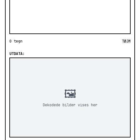
0 tegn
TØJM
UTDATA:
🖼️
Dekodede bilder vises her