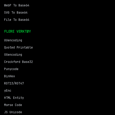
WebP To Base64
SVG To Base64
File To Base64
FLERE VERKTØY
UUencoding
Quoted Printable
XXencoding
Crockford Base32
Punycode
BinHex
ROT13/ROT47
yEnc
HTML Entity
Morse Code
JS Unicode