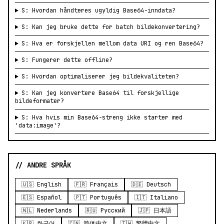
S: Hvordan håndteres ugyldig Base64-inndata?
S: Kan jeg bruke dette for batch bildekonvertering?
S: Hva er forskjellen mellom data URI og ren Base64?
S: Fungerer dette offline?
S: Hvordan optimaliserer jeg bildekvaliteten?
S: Kan jeg konvertere Base64 til forskjellige
bildeformater?
S: Hva hvis min Base64-streng ikke starter med
'data:image'?
// ANDRE SPRÅK
🇺🇸 English
🇫🇷 Français
🇩🇪 Deutsch
🇪🇸 Español
🇵🇹 Português
🇮🇹 Italiano
🇳🇱 Nederlands
🇷🇺 Русский
🇯🇵 日本語
🇰🇷 한국어
🇨🇳 简体中文
🇹🇼 繁體中文