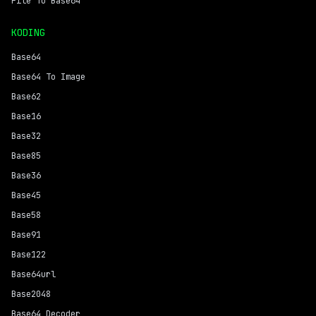
File To Base64
KODING
Base64
Base64 To Image
Base62
Base16
Base32
Base85
Base36
Base45
Base58
Base91
Base122
Base64url
Base2048
Base64 Decoder