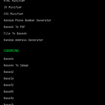
HTML Minifier
JS Minifier
CSS Minifier
Random Phone Number Generator
Base64 To PDF
File To Base64
Random Address Generator
CODERING
Base64
Base64 To Image
Base62
Base16
Base32
Base85
Base36
Base45