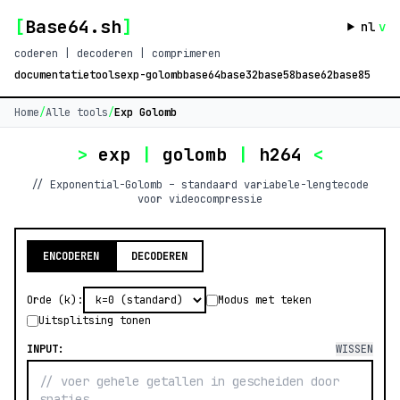
[
Base64.sh
]
nl
v
coderen | decoderen | comprimeren
documentatie
tools
exp-golomb
base64
base32
base58
base62
base85
Home
/
Alle tools
/
Exp Golomb
>
exp
|
golomb
|
h264
<
// Exponential-Golomb – standaard variabele-lengtecode
voor videocompressie
ENCODEREN
DECODEREN
Orde (k):
Modus met teken
Uitsplitsing tonen
INPUT:
WISSEN