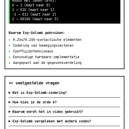
Modus met teken (k=0):

0 → 1 (mapt naar 0)

1 → 010 (mapt naar 1)

-1 → 011 (mapt naar 2)

2 → 00100 (mapt naar 3)
Waarom Exp-Golomb gebruiken:
▸
H.264/H.265-syntactische elementen
▸
Codering van bewegingsvectoren
▸
Coeffiçiënten­niveaus
▸
Eenvoudige hardware-implementatie
▸
Aangepast aan de gegevensverdeling
>> veelgestelde vragen
Wat is Exp-Golomb-codering?
Hoe kies ik de orde k?
Waarom wordt het in video gebruikt?
Exp-Golomb vergeleken met andere codes?