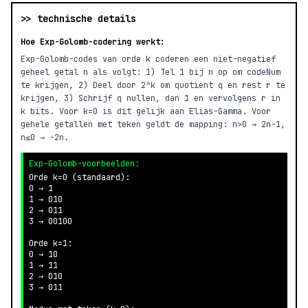
>> technische details
Hoe Exp-Golomb-codering werkt:
Exp-Golomb-codes van orde k coderen een niet-negatief
geheel getal n als volgt: 1) Tel 1 bij n op om codeNum
te krijgen, 2) Deel door 2^k om quotient q en rest r te
krijgen, 3) Schrijf q nullen, dan 1 en vervolgens r in
k bits. Voor k=0 is dit gelijk aan Elias-Gamma. Voor
gehele getallen met teken geldt de mapping: n>0 → 2n-1,
n≤0 → -2n.
Exp-Golomb-voorbeelden:
Orde k=0 (standaard):

0 → 1

1 → 010

2 → 011

3 → 00100

Orde k=1:

0 → 10

1 → 11

2 → 010

3 → 011
