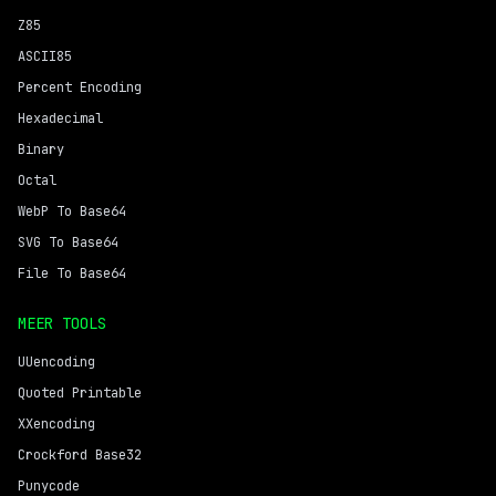
Z85
ASCII85
Percent Encoding
Hexadecimal
Binary
Octal
WebP To Base64
SVG To Base64
File To Base64
MEER TOOLS
UUencoding
Quoted Printable
XXencoding
Crockford Base32
Punycode