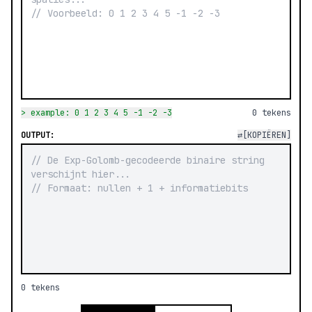
> example: 0 1 2 3 4 5 -1 -2 -3
0
tekens
OUTPUT:
⇄
[KOPIËREN]
0
tekens