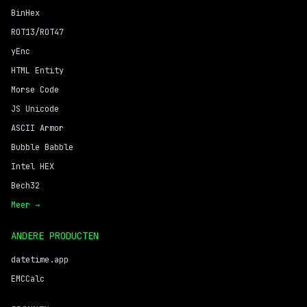
BinHex
ROT13/ROT47
yEnc
HTML Entity
Morse Code
JS Unicode
ASCII Armor
Bubble Babble
Intel HEX
Bech32
Meer →
ANDERE PRODUCTEN
datetime.app
EMCCalc