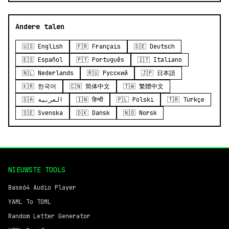
Andere talen
🇺🇸 English
🇫🇷 Français
🇩🇪 Deutsch
🇪🇸 Español
🇵🇹 Português
🇮🇹 Italiano
🇳🇱 Nederlands
🇷🇺 Русский
🇯🇵 日本語
🇰🇷 한국어
🇨🇳 简体中文
🇹🇼 繁體中文
🇸🇦 العربية
🇮🇳 हिन्दी
🇵🇱 Polski
🇹🇷 Türkçe
🇸🇪 Svenska
🇩🇰 Dansk
🇳🇴 Norsk
NIEUWSTE TOOLS
Base64 Audio Player
YAML To TOML
Random Letter Generator