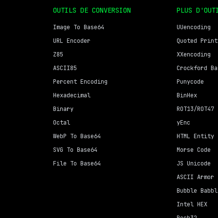
OUTILS DE CONVERSION
PLUS D'OUT
Image To Base64
UUencoding
URL Encoder
Quoted Print
Z85
XXencoding
ASCII85
Crockford Ba
Percent Encoding
Punycode
Hexadecimal
BinHex
Binary
ROT13/ROT47
Octal
yEnc
WebP To Base64
HTML Entity
SVG To Base64
Morse Code
File To Base64
JS Unicode
ASCII Armor
Bubble Babbl
Intel HEX