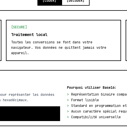
[CODER]
[DÉCODER]
[SECURE]
Traitement local
Toutes les conversions se font dans votre
navigateur. Vos données ne quittent jamais votre
appareil.
Pourquoi utiliser Base16:
>
Représentation binaire compa
pour représenter les données
s hexadécimaux.
>
Format lisible
>
Standard en programmation et
>
Aucun caractère spécial requ
>
Compatibilité universelle