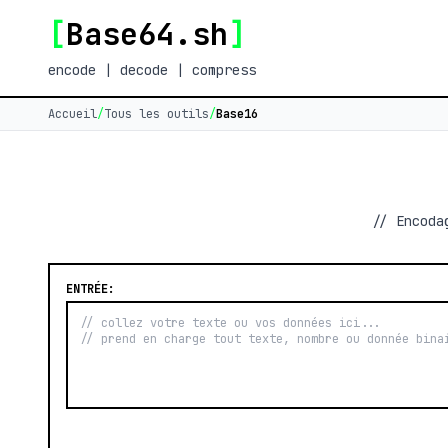
[
Base64.sh
]
encode | decode | compress
Accueil
/
Tous les outils
/
Base16
// Encoda
ENTRÉE: