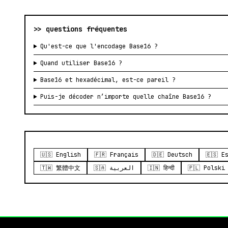
>> questions fréquentes
Qu'est-ce que l'encodage Base16 ?
Quand utiliser Base16 ?
Base16 et hexadécimal, est-ce pareil ?
Puis-je décoder n’importe quelle chaîne Base16 ?
🇺🇸 English
🇫🇷 Français
🇩🇪 Deutsch
🇪🇸 E
🇹🇼 繁體中文
🇸🇦 العربية
🇮🇳 हिन्दी
🇵🇱 Polski