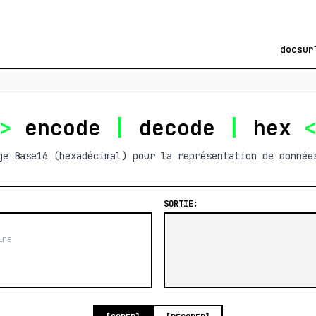
docs
ur
>
encode
|
decode
|
hex
ge Base16 (hexadécimal) pour la représentation de donnée
SORTIE: