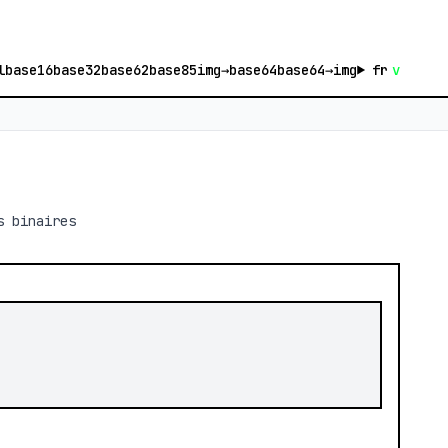
l
base16
base32
base62
base85
img→base64
base64→img
fr
v
<
s binaires