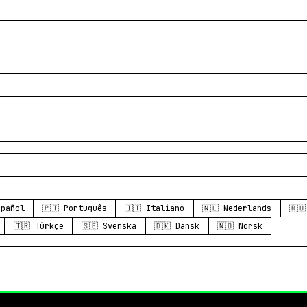
spañol
🇵🇹 Português
🇮🇹 Italiano
🇳🇱 Nederlands
🇷
🇹🇷 Türkçe
🇸🇪 Svenska
🇩🇰 Dansk
🇳🇴 Norsk