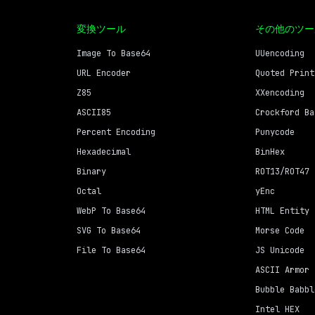
変換ツール
その他のツー
Image To Base64
UUencoding
URL Encoder
Quoted Print
Z85
XXencoding
ASCII85
Crockford Ba
Percent Encoding
Punycode
Hexadecimal
BinHex
Binary
ROT13/ROT47
Octal
yEnc
WebP To Base64
HTML Entity
SVG To Base64
Morse Code
File To Base64
JS Unicode
ASCII Armor
Bubble Babbl
Intel HEX