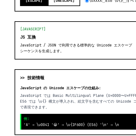
[ESCAPE]
[UNESCAPE]
\uXXXX
ES6 \u{}
すべ
[JAVASCRIPT]
JS 互換
JavaScript / JSON で利用できる標準的な Unicode エスケープ
シーケンスを生成します。
>> 技術情報
JavaScript の Unicode エスケープの仕組み:
JavaScript では Basic Multilingual Plane (U+0000〜U
ES6 では \u{} 構文が導入され、絵文字を含むすべての Unicode 
で表現できます。
例:
'A' → \u0041 '😀' → \u{1F600} (ES6) '\n' → \n