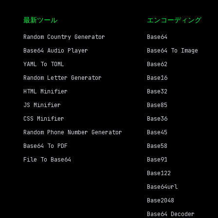
最新ツール
エンコーディング
Random Country Generator
Base64
Base64 Audio Player
Base64 To Image
YAML To TOML
Base62
Random Letter Generator
Base16
HTML Minifier
Base32
JS Minifier
Base85
CSS Minifier
Base36
Random Phone Number Generator
Base45
Base64 To PDF
Base58
File To Base64
Base91
Base122
Base64url
Base2048
Base64 Decoder