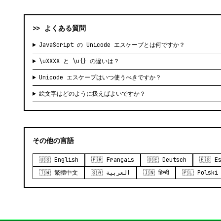
>> よくある質問
JavaScript の Unicode エスケープとは何ですか？
\uXXXX と \u{} の違いは？
Unicode エスケープはいつ使うべきですか？
絵文字はどのように扱えばよいですか？
その他の言語
🇺🇸 English
🇫🇷 Français
🇩🇪 Deutsch
🇪🇸 E
🇹🇼 繁體中文
🇸🇦 العربية
🇮🇳 हिन्दी
🇵🇱 Polski