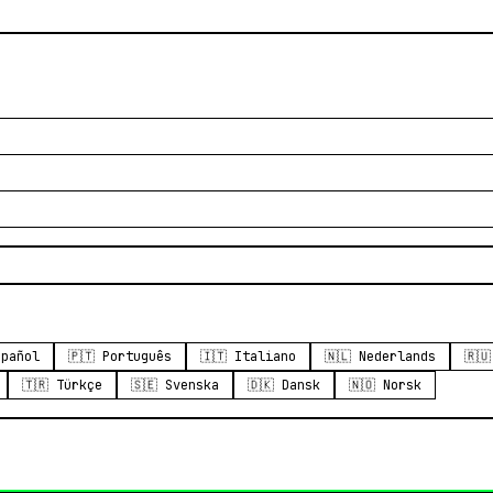
spañol
🇵🇹 Português
🇮🇹 Italiano
🇳🇱 Nederlands
🇷
🇹🇷 Türkçe
🇸🇪 Svenska
🇩🇰 Dansk
🇳🇴 Norsk