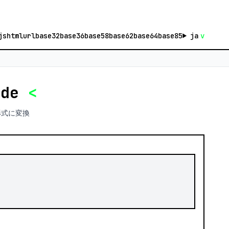
js
html
url
base32
base36
base58
base62
base64
base85
ja
v
ode
<
 形式に変換