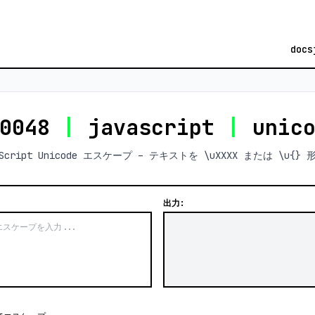
docs
0048
|
javascript
|
unic
vaScript Unicode エスケープ – テキストを \uXXXX または \u{}
出力: