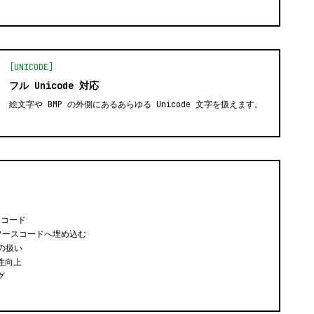
[UNICODE]
フル Unicode 対応
絵文字や BMP の外側にあるあらゆる Unicode 文字を扱えます。
ンコード
pt ソースコードへ埋め込む
ルの扱い
性向上
グ