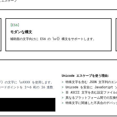
てエスケープ
[ES6]
モダンな構文
補助面の文字向けに ES6 の \u{} 構文をサポートします。
Unicode エスケープを使う理由:
>
特殊文字を含む JSON 文字列のエ
+FFFF) の文字に \uXXXX を使用します。
コードポイントを 1〜6 桁の 16 進数
>
Unicode を安全に JavaScri
>
非 ASCII 文字を含む設定ファイ
>
異なるプラットフォーム間での互換
>
特殊文字に関連した不具合のデバッ