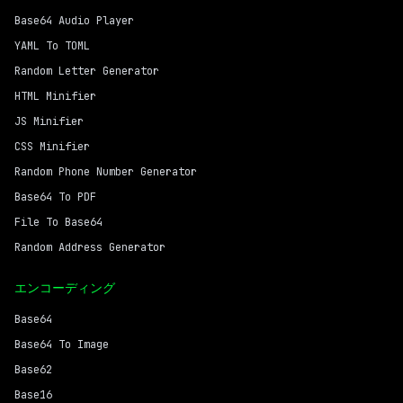
Base64 Audio Player
YAML To TOML
Random Letter Generator
HTML Minifier
JS Minifier
CSS Minifier
Random Phone Number Generator
Base64 To PDF
File To Base64
Random Address Generator
エンコーディング
Base64
Base64 To Image
Base62
Base16