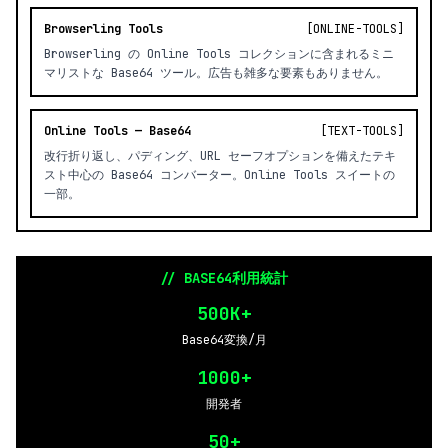
Browserling Tools
[ONLINE-TOOLS]
Browserling の Online Tools コレクションに含まれるミニ
マリストな Base64 ツール。広告も雑多な要素もありません。
Online Tools — Base64
[TEXT-TOOLS]
改行折り返し、パディング、URL セーフオプションを備えたテキ
スト中心の Base64 コンバーター。Online Tools スイートの
一部。
// BASE64利用統計
500K+
Base64変換/月
1000+
開発者
50+