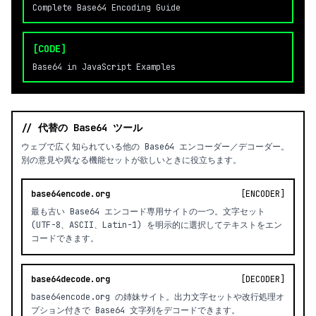
Complete Base64 Encoding Guide
[CODE]
Base64 in JavaScript Examples
// 代替の Base64 ツール
ウェブで広く知られている他の Base64 エンコーダー／デコーダー。
別の意見や異なる機能セットが欲しいときに役立ちます。
base64encode.org
[ENCODER]
最も古い Base64 エンコード専用サイトの一つ。文字セット
(UTF-8、ASCII、Latin-1) を明示的に選択してテキストをエン
コードできます。
base64decode.org
[DECODER]
base64encode.org の姉妹サイト。出力文字セットや改行処理オ
プション付きで Base64 文字列をデコードできます。