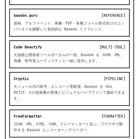
base64.guru
[REFERENCE]
規格、アルファベット、画像・PDF・各種ファイル形式向けのコン
バーターを網羅した包括的な Base64 リファレンス。
Code Beautify
[MULTI-TOOL]
大規模な開発者ツールポータルの一部。Base64 を JSON、XML、
画像、暗号系ユーティリティと一緒に提供します。
Cryptii
[PIPELINE]
モジュール式の暗号・エンコード実験場。Base64 を hex、
ROT13、その他多数の変換とビジュアルパイプラインで連結できま
す。
FreeFormatter
[FORMATTER]
JSON、XML、HTML、YAML フォーマッターと並ぶ、ブラウザで動
作する Base64 エンコーダー／デコーダー。