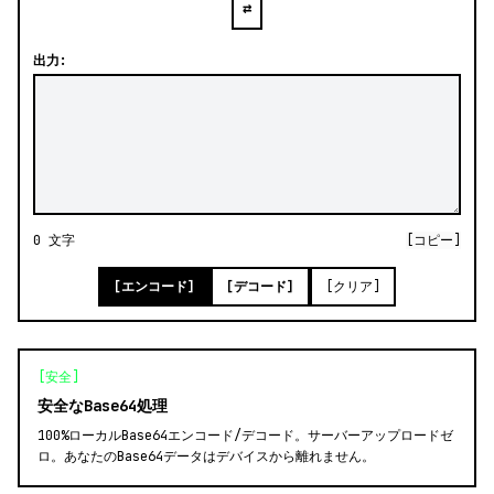
⇄
出力:
0 文字
[コピー]
[エンコード]
[デコード]
[クリア]
[安全]
安全なBase64処理
100%ローカルBase64エンコード/デコード。サーバーアップロードゼ
ロ。あなたのBase64データはデバイスから離れません。