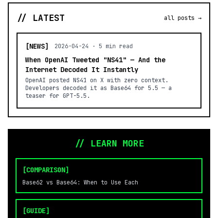
// LATEST
all posts →
[NEWS]
2026-04-24 · 5 min read
When OpenAI Tweeted "NS41" — And the
Internet Decoded It Instantly
OpenAI posted NS41 on X with zero context.
Developers decoded it as Base64 for 5.5 — a
teaser for GPT-5.5.
// LEARN MORE
[COMPARISON]
Base62 vs Base64: When to Use Each
[GUIDE]