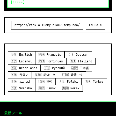
[⭐⭐⭐⭐⭐]
https://kick-a-lucky-block.temp.now/
EMCCalc
🇺🇸 English
🇫🇷 Français
🇩🇪 Deutsch
🇪🇸 Español
🇵🇹 Português
🇮🇹 Italiano
🇳🇱 Nederlands
🇷🇺 Русский
🇯🇵 日本語
🇰🇷 한국어
🇨🇳 简体中文
🇹🇼 繁體中文
🇸🇦 العربية
🇮🇳 हिन्दी
🇵🇱 Polski
🇹🇷 Türkçe
🇸🇪 Svenska
🇩🇰 Dansk
🇳🇴 Norsk
最新ツール