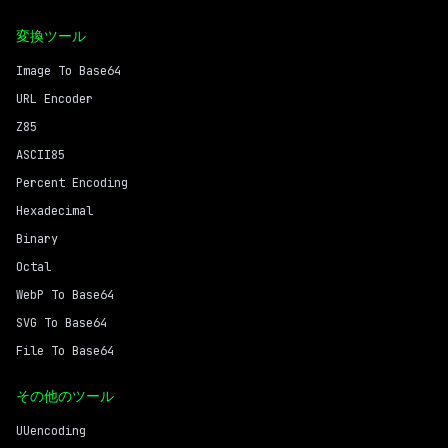
変換ツール
Image To Base64
URL Encoder
Z85
ASCII85
Percent Encoding
Hexadecimal
Binary
Octal
WebP To Base64
SVG To Base64
File To Base64
その他のツール
UUencoding