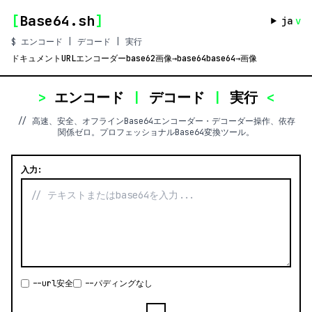
[
Base64.sh
]
ja
v
$ エンコード | デコード | 実行
ドキュメント
URLエンコーダー
base62
画像→base64
base64→画像
>
エンコード
|
デコード
|
実行
<
// 高速、安全、オフラインBase64エンコーダー・デコーダー操作、依存
関係ゼロ。プロフェッショナルBase64変換ツール。
入力:
--url安全
--パディングなし