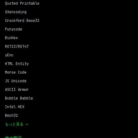
Quoted Printable
XXencoding
Crockford Base32
Punycode
BinHex
ROT13/ROT47
yEnc
HTML Entity
Morse Code
JS Unicode
ASCII Armor
Bubble Babble
Intel HEX
Bech32
もっと見る →