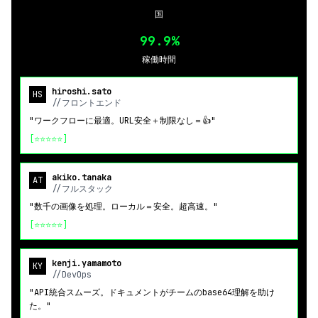
国
99.9%
稼働時間
hiroshi.sato
HS
//フロントエンド
"ワークフローに最適。URL安全＋制限なし＝👍"
[⭐⭐⭐⭐⭐]
akiko.tanaka
AT
//フルスタック
"数千の画像を処理。ローカル＝安全。超高速。"
[⭐⭐⭐⭐⭐]
kenji.yamamoto
KY
//DevOps
"API統合スムーズ。ドキュメントがチームのbase64理解を助け
た。"