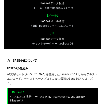
Base64データ転送
HTTP APIs経由Base64バイナリ
[メール]
Base64メール添付
MIME Base64ファイルエンコード
[DB]
Base64データ保存
テキストデータベースのBase64
// BASE64について
BASE64の仕組み:
64文字セット[A-Za-z0-9+/]を使用したBase64バイナリからテキスト
エンコード。テキストベースプロトコルに最適なBase64アルゴリズ
ム。
BASE64例:
"こんにちは世界" => 44GT44KT44Gr44Gh44Gv5LiW55WM
(Base64)