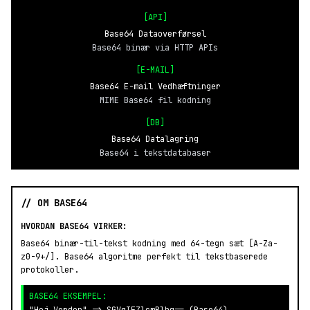
[API]
Base64 Dataoverførsel
Base64 binær via HTTP APIs
[E-MAIL]
Base64 E-mail Vedhæftninger
MIME Base64 fil kodning
[DB]
Base64 Datalagring
Base64 i tekstdatabaser
// OM BASE64
HVORDAN BASE64 VIRKER:
Base64 binær-til-tekst kodning med 64-tegn sæt [A-Za-
z0-9+/]. Base64 algoritme perfekt til tekstbaserede
protokoller.
BASE64 EKSEMPEL: