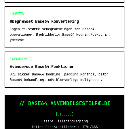
[HURTIG]
Ubegrænset Base64 Konvertering
Ingen filstørrelsebegrænsninger for Base64
operationer. Øjeblikkelig Base64 kodning/dekodning
ydeevne.
[AVANCERET]
Avancerede Base64 Funktioner
URL-sikker Base64 kodning, padding kontrol, batch
Base64 behandling, udviklervenlige muligheder.
// BASE64 ANVENDELSESTILFÆLDE
[BILLEDE]
Base64 Billedindlejring
Inline Base64 billeder i HTML/CSS