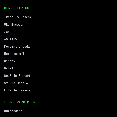
KONVERTERING
Image To Base64
URL Encoder
Z85
ASCII85
Percent Encoding
Hexadecimal
Binary
Octal
WebP To Base64
SVG To Base64
File To Base64
FLERE VÆRKTØJER
UUencoding