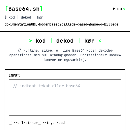
[
Base64.sh
]
da
v
$ kod | dekod | kør
dokumentation
URL‑koder
base62
billede→base64
base64→billede
>
kod
|
dekod
|
kør
<
// Hurtige, sikre, offline Base64 koder dekoder
operationer med nul afhængigheder. Professionelt Base64
konverteringsværktøj.
INPUT:
--url-sikker
--ingen-pad