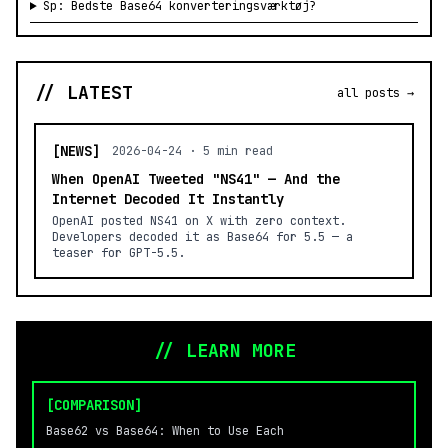
Sp: Bedste Base64 konverteringsværktøj?
// LATEST
all posts →
[NEWS]
2026-04-24 · 5 min read
When OpenAI Tweeted "NS41" — And the
Internet Decoded It Instantly
OpenAI posted NS41 on X with zero context.
Developers decoded it as Base64 for 5.5 — a
teaser for GPT-5.5.
// LEARN MORE
[COMPARISON]
Base62 vs Base64: When to Use Each