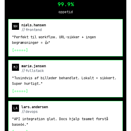
99.9%
oppetid
niels.hansen
NH
//frontend
"Perfekt til workflow. URL-sikker + ingen
begrænsninger = 👍"
[⭐⭐⭐⭐⭐]
marie.jensen
MJ
//fullstack
"Tusindvis af billeder behandlet. Lokalt = sikkert.
Super hurtigt."
[⭐⭐⭐⭐⭐]
lars.andersen
LA
//devops
"API integration glat. Docs hjalp teamet forstå
base64."