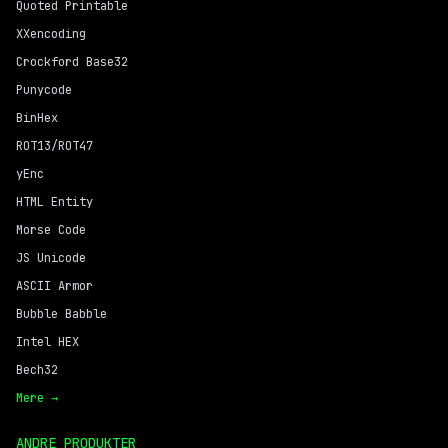
Quoted Printable
XXencoding
Crockford Base32
Punycode
BinHex
ROT13/ROT47
yEnc
HTML Entity
Morse Code
JS Unicode
ASCII Armor
Bubble Babble
Intel HEX
Bech32
Mere →
ANDRE PRODUKTER