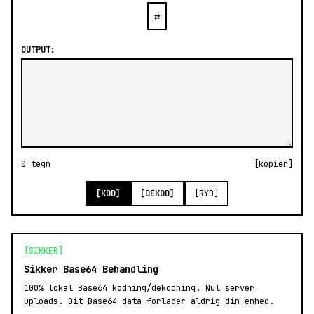
⇄
OUTPUT:
0 tegn
[kopier]
[KOD]
[DEKOD]
[RYD]
[SIKKER]
Sikker Base64 Behandling
100% lokal Base64 kodning/dekodning. Nul server
uploads. Dit Base64 data forlader aldrig din enhed.