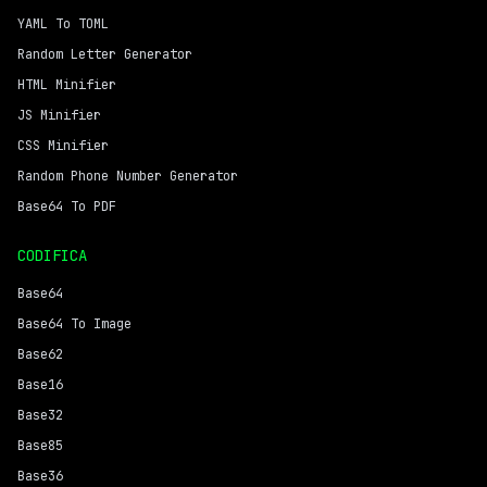
YAML To TOML
Random Letter Generator
HTML Minifier
JS Minifier
CSS Minifier
Random Phone Number Generator
Base64 To PDF
CODIFICA
Base64
Base64 To Image
Base62
Base16
Base32
Base85
Base36