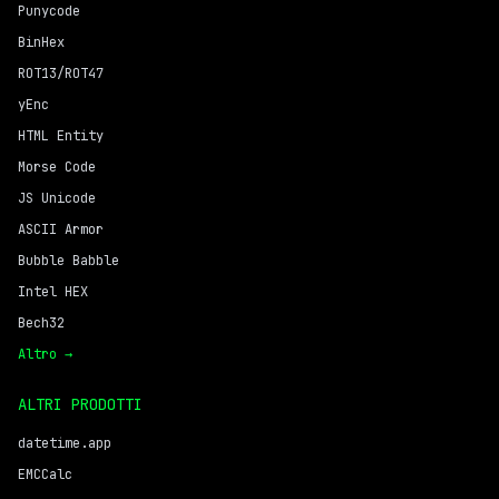
Punycode
BinHex
ROT13/ROT47
yEnc
HTML Entity
Morse Code
JS Unicode
ASCII Armor
Bubble Babble
Intel HEX
Bech32
Altro →
ALTRI PRODOTTI
datetime.app
EMCCalc