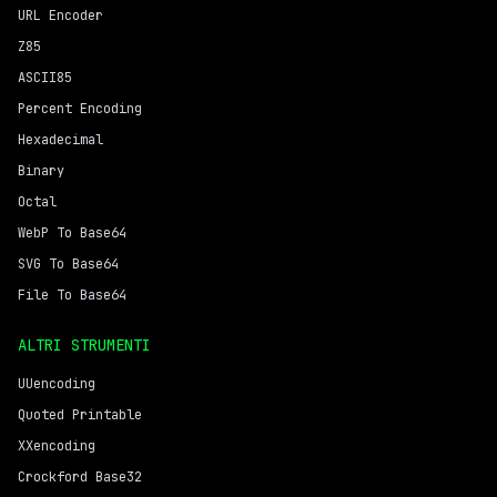
URL Encoder
Z85
ASCII85
Percent Encoding
Hexadecimal
Binary
Octal
WebP To Base64
SVG To Base64
File To Base64
ALTRI STRUMENTI
UUencoding
Quoted Printable
XXencoding
Crockford Base32