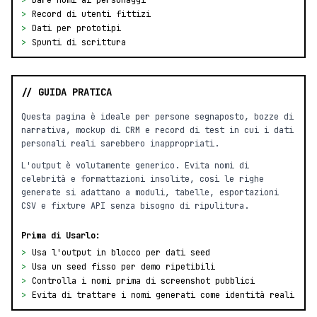
>
Dare nomi ai personaggi
>
Record di utenti fittizi
>
Dati per prototipi
>
Spunti di scrittura
// GUIDA PRATICA
Questa pagina è ideale per persone segnaposto, bozze di
narrativa, mockup di CRM e record di test in cui i dati
personali reali sarebbero inappropriati.
L'output è volutamente generico. Evita nomi di
celebrità e formattazioni insolite, così le righe
generate si adattano a moduli, tabelle, esportazioni
CSV e fixture API senza bisogno di ripulitura.
Prima di Usarlo:
>
Usa l'output in blocco per dati seed
>
Usa un seed fisso per demo ripetibili
>
Controlla i nomi prima di screenshot pubblici
>
Evita di trattare i nomi generati come identità reali