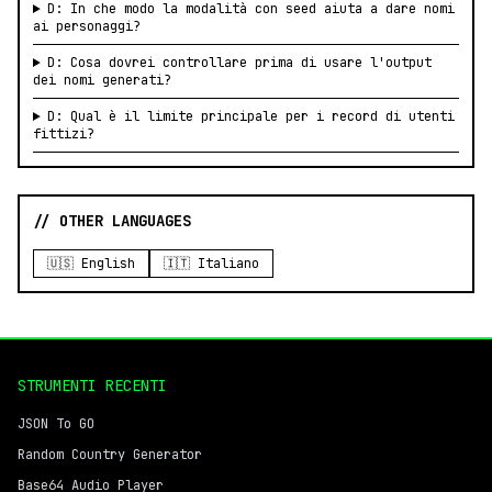
D: In che modo la modalità con seed aiuta a dare nomi
ai personaggi?
D: Cosa dovrei controllare prima di usare l'output
dei nomi generati?
D: Qual è il limite principale per i record di utenti
fittizi?
// OTHER LANGUAGES
🇺🇸 English
🇮🇹 Italiano
STRUMENTI RECENTI
JSON To GO
Random Country Generator
Base64 Audio Player