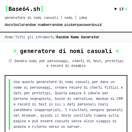
[
Base64.sh
]
it
v
generatore di nomi casuali | nomi | idee
docs
tools
random number
random picker
password
uuid
Home
/
Tutti gli strumenti
/
Random Name Generator
>
generatore di nomi casuali
<
// Genera nomi per personaggi, utenti di test, prototipi
e record di esempio
Usa questo generatore di nomi casuali per dare un
nome ai personaggi, creare record di utenti fittizi e
dati per prototipi. Questa pagina è ideale per
persone segnaposto, bozze di narrativa, mockup di CRM
e record di test in cui i dati personali reali
sarebbero inappropriati. I risultati vengono generati
nel browser, quindi il testo incollato rimane sulla
pagina e può essere copiato senza alcun viaggio di
andata e ritorno verso un server.