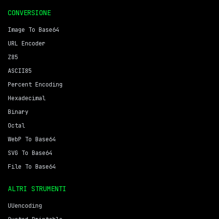
CONVERSIONE
Image To Base64
URL Encoder
Z85
ASCII85
Percent Encoding
Hexadecimal
Binary
Octal
WebP To Base64
SVG To Base64
File To Base64
ALTRI STRUMENTI
UUencoding