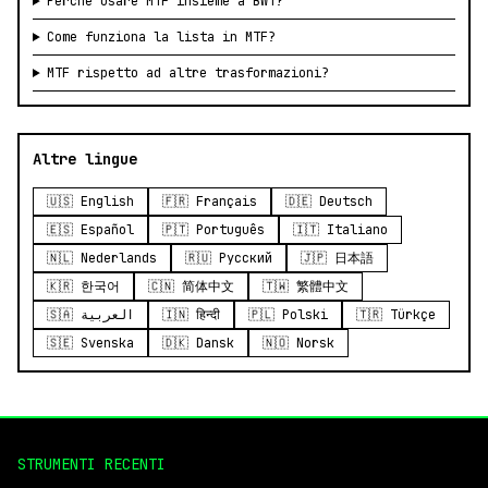
Perché usare MTF insieme a BWT?
Come funziona la lista in MTF?
MTF rispetto ad altre trasformazioni?
Altre lingue
🇺🇸 English
🇫🇷 Français
🇩🇪 Deutsch
🇪🇸 Español
🇵🇹 Português
🇮🇹 Italiano
🇳🇱 Nederlands
🇷🇺 Русский
🇯🇵 日本語
🇰🇷 한국어
🇨🇳 简体中文
🇹🇼 繁體中文
🇸🇦 العربية
🇮🇳 हिन्दी
🇵🇱 Polski
🇹🇷 Türkçe
🇸🇪 Svenska
🇩🇰 Dansk
🇳🇴 Norsk
STRUMENTI RECENTI