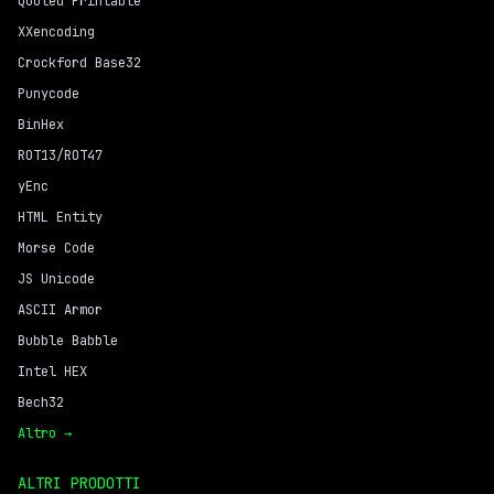
Quoted Printable
XXencoding
Crockford Base32
Punycode
BinHex
ROT13/ROT47
yEnc
HTML Entity
Morse Code
JS Unicode
ASCII Armor
Bubble Babble
Intel HEX
Bech32
Altro →
ALTRI PRODOTTI