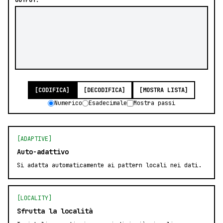
OUTPUT:
[CODIFICA]
[DECODIFICA]
[MOSTRA LISTA]
Numerico
Esadecimale
Mostra passi
[ADAPTIVE]
Auto-adattivo
Si adatta automaticamente ai pattern locali nei dati.
[LOCALITY]
Sfrutta la località