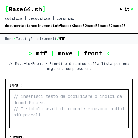
[
Base64.sh
]
it
v
codifica | decodifica | comprimi
documentazione
strumenti
mtf
base64
base32
base58
base62
base85
Home
/
Tutti gli strumenti
/
MTF
>
mtf
|
move
|
front
<
// Move-to-Front - Riordino dinamico della lista per una
migliore compressione
INPUT: