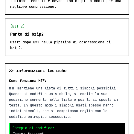
I simboli recenti ricevono indici più piccoli per una
migliore compressione.
[BZIP2]
Parte di bzip2
Usato dopo BWT nella pipeline di compressione di
bzip2.
>> informazioni tecniche
Come funziona MTF:
MTF mantiene una lista di tutti i simboli possibili.
Quando si codifica un simbolo, si emette la sua
posizione corrente nella lista e poi lo si sposta in
testa. In questo modo i simboli usati spesso hanno
indici piccoli, che si comprimono meglio con la
codifica entropica successiva.
Esempio di codifica: