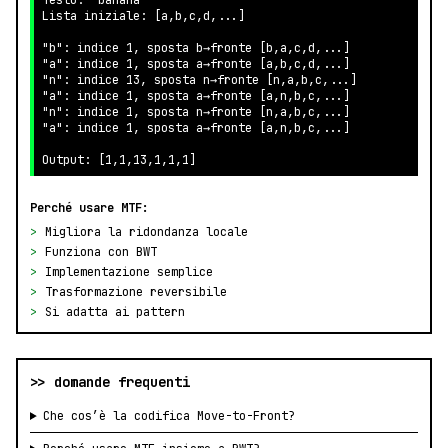
Testo: "banana"

Lista iniziale: [a,b,c,d,...]

"b": indice 1, sposta b→fronte [b,a,c,d,...]

"a": indice 1, sposta a→fronte [a,b,c,d,...]

"n": indice 13, sposta n→fronte [n,a,b,c,...]

"a": indice 1, sposta a→fronte [a,n,b,c,...]

"n": indice 1, sposta n→fronte [n,a,b,c,...]

"a": indice 1, sposta a→fronte [a,n,b,c,...]

Output: [1,1,13,1,1,1]
Perché usare MTF:
>
Migliora la ridondanza locale
>
Funziona con BWT
>
Implementazione semplice
>
Trasformazione reversibile
>
Si adatta ai pattern
>> domande frequenti
Che cos’è la codifica Move-to-Front?