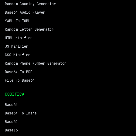
Random Country Generator
Base64 Audio Player
YAML To TOML
Random Letter Generator
HTML Minifier
JS Minifier
CSS Minifier
Random Phone Number Generator
Base64 To PDF
File To Base64
CODIFICA
Base64
Base64 To Image
Base62
Base16