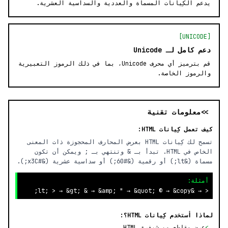
يدعم الكِيانات المسماة والعددية والسداسية العشرية.
[UNICODE]
دعم كامل لـ Unicode
قم بترميز أي محرف Unicode، بما في ذلك الرموز التعبيرية
والرموز الخاصة.
>> معلومات تقنية
كيف تعمل كِيانات HTML:
تسمح لك كِيانات HTML بعرض المحارف المحجوزة ذات المعنى
الخاص في HTML. تبدأ بـ & وتنتهي بـ ; ويمكن أن تكون
مسماة (&lt;) أو رقمية (&#60;) أو سداسية عشرية (&#x3C;).
أمثلة:
< → &lt; > → &gt; & → &amp; " → &quot; © → &copy;
لماذا أستخدم كِيانات HTML؟:
>
عرض مقاطع من شيفرة HTML