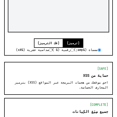
[ترميز]
[فك الترميز]
مسماة (&amp;)
رقمية (&#)
سداسية عشرية (&#x)
[SAFE]
حماية من XSS
احمِ موقعك من هجمات البرمجة عبر المواقع (XSS) بترميز
المحارف الحساسة.
[COMPLETE]
جميع صِيَغ الكِيانات