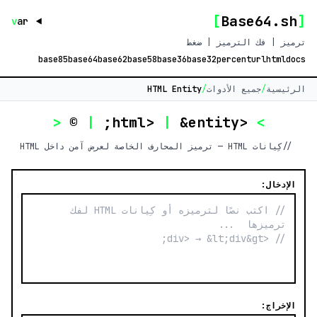
]
Base64.sh
[
v
ar
ترميز | فك الترميز | ضغط
base85
base64
base62
base58
base36
base32
percent
url
html
docs
الرئيسية
/
جميع الأدوات
/
HTML Entity
<
©
|
|
&entity;
<html>
>
// كِيانات HTML — ترميز المحارف الخاصة لعرض آمن داخل HTML
الإدخال:
الإخراج: