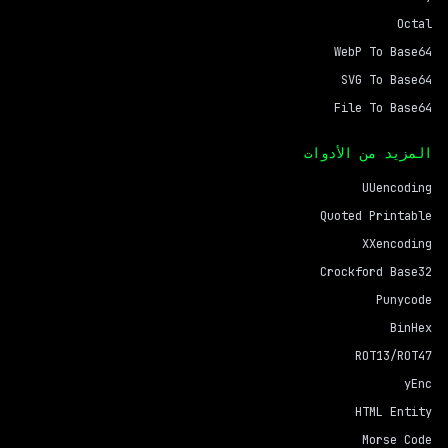
Octal
WebP To Base64
SVG To Base64
File To Base64
المزيد من الأدوات
UUencoding
Quoted Printable
XXencoding
Crockford Base32
Punycode
BinHex
ROT13/ROT47
yEnc
HTML Entity
Morse Code