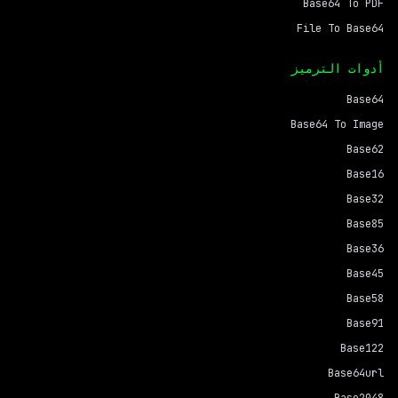
Base64 To PDF
File To Base64
أدوات الترميز
Base64
Base64 To Image
Base62
Base16
Base32
Base85
Base36
Base45
Base58
Base91
Base122
Base64url