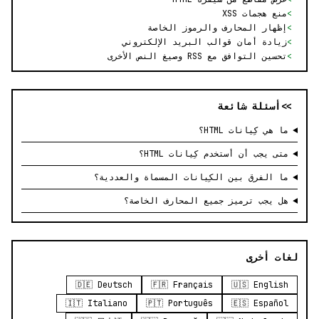
>
منع هجمات XSS
>
إظهار المحارف والرموز الخاصة
>
زيادة أمان قوالب البريد الإلكتروني
>
تحسين التوافق مع RSS وصيغ النص الأخرى
>> أسئلة شائعة
ما هي كِيانات HTML؟
متى يجب أن أستخدم كِيانات HTML؟
ما الفرق بين الكِيانات المسماة والعددية؟
هل يجب ترميز جميع المحارف الخاصة؟
لغات أخرى
🇩🇪 Deutsch
🇫🇷 Français
🇺🇸 English
🇮🇹 Italiano
🇵🇹 Português
🇪🇸 Español