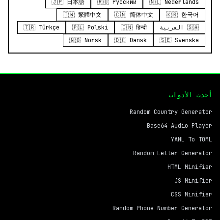
🇯🇵 日本語
🇷🇺 Русский
🇳🇱 Nederlands
🇹🇼 繁體中文
🇨🇳 简体中文
🇰🇷 한국어
🇸🇦 العربية
🇮🇳 हिन्दी
🇵🇱 Polski
🇹🇷 Türkçe
🇳🇴 Norsk
🇩🇰 Dansk
🇸🇪 Svenska
أحدث الأدوات
Random Country Generator
Base64 Audio Player
YAML To TOML
Random Letter Generator
HTML Minifier
JS Minifier
CSS Minifier
Random Phone Number Generator