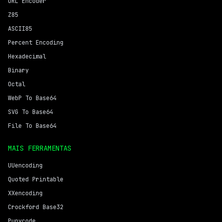
URL Encoder
Z85
ASCII85
Percent Encoding
Hexadecimal
Binary
Octal
WebP To Base64
SVG To Base64
File To Base64
MAIS FERRAMENTAS
UUencoding
Quoted Printable
XXencoding
Crockford Base32
Punycode