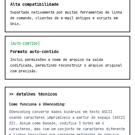
Alta compatibilidade
Suportado nativamente por muitas ferramentas de linha
de comando, clientes de e-mail antigos e scripts em
Unix.
[AUTO-CONTIDO]
Formato auto-contido
Inclui permissões e nome de arquivo na saída
codificada, permitindo reconstruir o arquivo original
com precisão.
>> detalhes técnicos
Como funciona o UUencoding:
UUencoding converte dados binários em texto ASCII
usando caracteres imprimíveis a partir do espaço (ASCII
32). Assim como Base64, codifica 3 bytes em 4
caracteres, mas com um conjunto de caracteres diferente
e linhas begin/end que carregam metadados de arquivo.