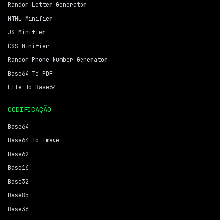
Random Letter Generator
HTML Minifier
JS Minifier
CSS Minifier
Random Phone Number Generator
Base64 To PDF
File To Base64
CODIFICAÇÃO
Base64
Base64 To Image
Base62
Base16
Base32
Base85
Base36