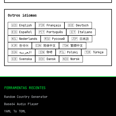
Outros idiomas
🇺🇸 English
🇫🇷 Français
🇩🇪 Deutsch
🇪🇸 Español
🇵🇹 Português
🇮🇹 Italiano
🇳🇱 Nederlands
🇷🇺 Русский
🇯🇵 日本語
🇰🇷 한국어
🇨🇳 简体中文
🇹🇼 繁體中文
🇸🇦 العربية
🇮🇳 हिन्दी
🇵🇱 Polski
🇹🇷 Türkçe
🇸🇪 Svenska
🇩🇰 Dansk
🇳🇴 Norsk
FERRAMENTAS RECENTES
Random Country Generator
Base64 Audio Player
YAML To TOML