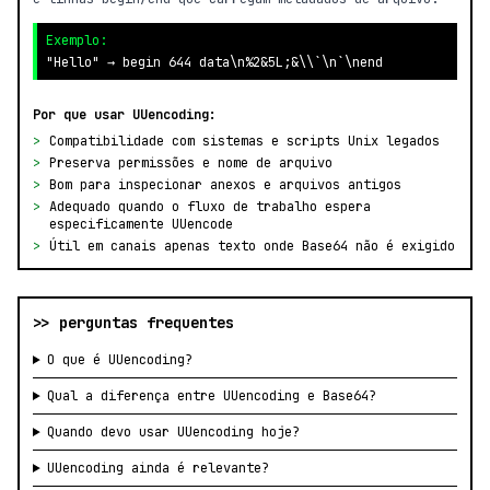
Exemplo:
"Hello" → begin 644 data\n%2&5L;&\\`\n`\nend
Por que usar UUencoding:
>
Compatibilidade com sistemas e scripts Unix legados
>
Preserva permissões e nome de arquivo
>
Bom para inspecionar anexos e arquivos antigos
>
Adequado quando o fluxo de trabalho espera
especificamente UUencode
>
Útil em canais apenas texto onde Base64 não é exigido
>> perguntas frequentes
O que é UUencoding?
Qual a diferença entre UUencoding e Base64?
Quando devo usar UUencoding hoje?
UUencoding ainda é relevante?