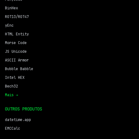
BinHex
ROT13/ROT47
yEnc
HTML Entity
Morse Code
JS Unicode
ASCII Armor
Bubble Babble
Intel HEX
Bech32
Mais →
OUTROS PRODUTOS
datetime.app
EMCCalc