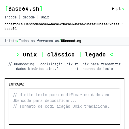
[
Base64.sh
]
pt
v
encode | decode | unix
docs
tools
uuencode
base64
base32
base36
base45
base58
base62
base85
base91
Início
/
Todas as ferramentas
/
UUencoding
>
unix
|
clássico
|
legado
<
// UUencoding — codificação Unix-to-Unix para transmitir
dados binários através de canais apenas de texto
ENTRADA: